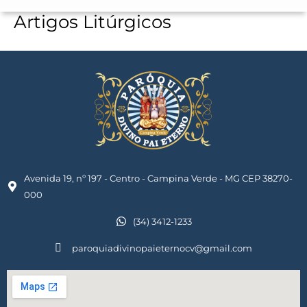
Artigos Litúrgicos
Avenida 19, nº 197 - Centro - Campina Verde - MG CEP 38270-
000
(34) 3412-1233
paroquiadivinopaieternocv@gmail.com