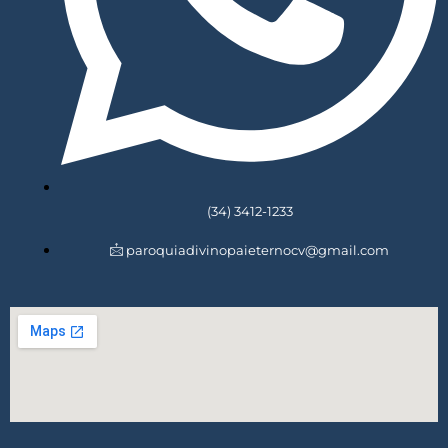
(34) 3412-1233
paroquiadivinopaieternocv@gmail.com