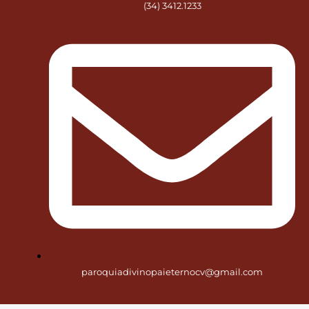
(34) 3412.1233
paroquiadivinopaieternocv@gmail.com