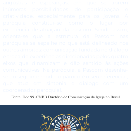
angústias e esperanças, em que se abrem
inúmeras possibilidades de participação e
criatividade, especialmente para os jovens. A
paróquia constitui–se como o lugar por
excelência de atuação da Pascom. Sendo assim,
orienta-se que a estrutura da Pascom nas
paróquias se espelhe no que está delineado nos
outros âmbitos: comunicação fundada no diálogo
e troca de experiências direcionadas pelos quatro
eixos que dinamizam e dão sentido às ações
comunicativas. Na paróquia, a Pascom desenha-
se do seguinte modo: o pároco é o seu referencial,
que atua em sintonia e diálogo com um
coordenador paroquial.
Fonte: Doc 99 -CNBB Diretório de Comunicação da Igreja no Brasil