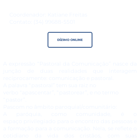
Coordenador: Katiane Freitas
Contato: (34) 99688-5501
DÍZIMO ONLINE
A expressão “Pastoral da Comunicação” nasce da
junção de duas realidades que interagem
reciprocamente: comunicação e pastoral.
A palavra “pastoral” tem sua raiz no
verbo “apascentar”, “pastorear”, e no termo
“pastor”.
Pascom no âmbito paroquial/comunitário:
A paróquia, como comunidade, é o
espaço privilegiado para o encontro das pessoas e
a formação para a comunicação. Nela, se reflete o
cotidiano da vida dos cristãos, com suas