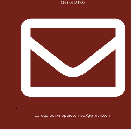
(34) 3412.1233
paroquiadivinopaieternocv@gmail.com