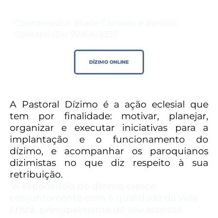
Coordenador: Eliane Carneiro e Benício
Contato: (34) 99964-3937
DÍZIMO ONLINE
A Pastoral Dízimo é a ação eclesial que
tem por finalidade: motivar, planejar,
organizar e executar iniciativas para a
implantação e o funcionamento do
dízimo, e acompanhar os paroquianos
dizimistas no que diz respeito à sua
retribuição.
“A experiência do dízimo cresce
conjuntamente com a qualidade da vida
cristã, principalmente de seu aspecto