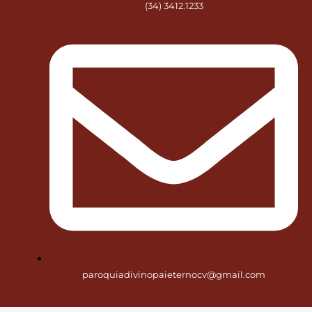
(34) 3412.1233
paroquiadivinopaieternocv@gmail.com