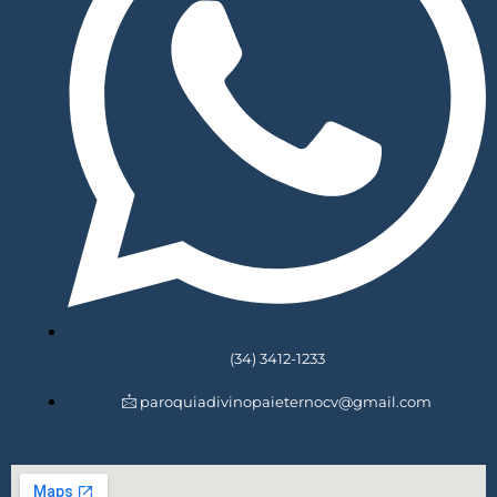
(34) 3412-1233
paroquiadivinopaieternocv@gmail.com