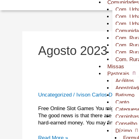
Comunidade
Com. Urba
Com. Urba
Com. Urba
Comunidad
Com. Rura
Com. Rura
Agosto 2023
Com. Rura
Com. Rura
Missas
Pastorais
Acólitos
Apostolad
Uncategorized
/
Ivison Carlos Dias Ramos
Batismo
Canto
Free Online Slot Games You might be wonde
Cateques
The good news is that there are no-cost onli
Coroinhas
hard-earned money. You may find it helpful 
Conselho 
Dízimo
Read More »
Formul