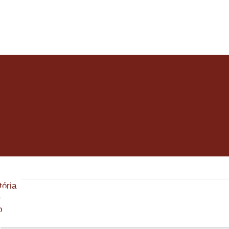
tória
a
o