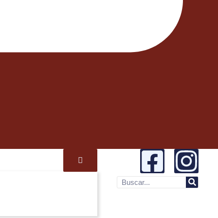
F
I
a
n
Search
c
s