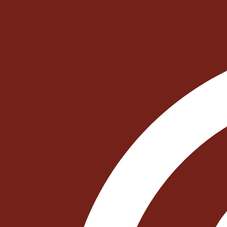
Skip
to
content