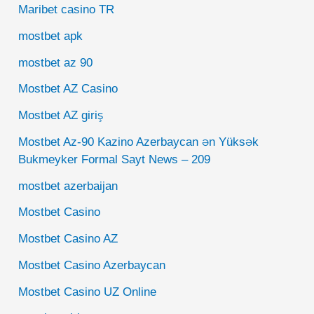
Maribet casino TR
mostbet apk
mostbet az 90
Mostbet AZ Casino
Mostbet AZ giriş
Mostbet Az-90 Kazino Azerbaycan ən Yüksək
Bukmeyker Formal Sayt News – 209
mostbet azerbaijan
Mostbet Casino
Mostbet Casino AZ
Mostbet Casino Azerbaycan
Mostbet Casino UZ Online