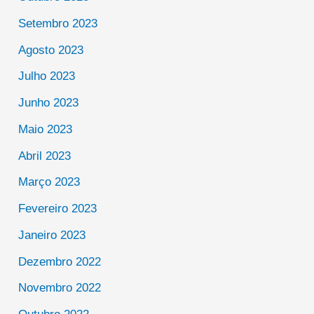
Setembro 2023
Agosto 2023
Julho 2023
Junho 2023
Maio 2023
Abril 2023
Março 2023
Fevereiro 2023
Janeiro 2023
Dezembro 2022
Novembro 2022