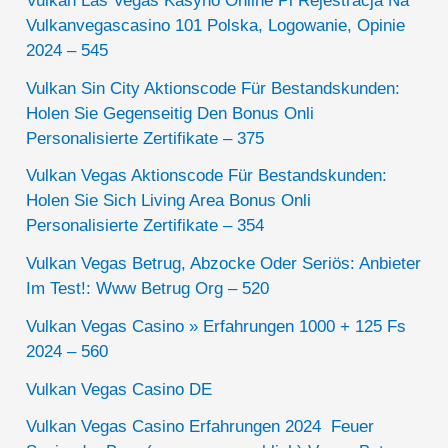
Vulkan Las Vegas Kasyno Online Pl Rejestracja Na
Vulkanvegascasino 101 Polska, Logowanie, Opinie
2024 – 545
Vulkan Sin City Aktionscode Für Bestandskunden:
Holen Sie Gegenseitig Den Bonus Onli
Personalisierte Zertifikate – 375
Vulkan Vegas Aktionscode Für Bestandskunden:
Holen Sie Sich Living Area Bonus Onli
Personalisierte Zertifikate – 354
Vulkan Vegas Betrug, Abzocke Oder Seriös: Anbieter
Im Test!: Www Betrug Org – 520
Vulkan Vegas Casino » Erfahrungen 1000 + 125 Fs
2024 – 560
Vulkan Vegas Casino DE
Vulkan Vegas Casino Erfahrungen 2024 ️ Feuer