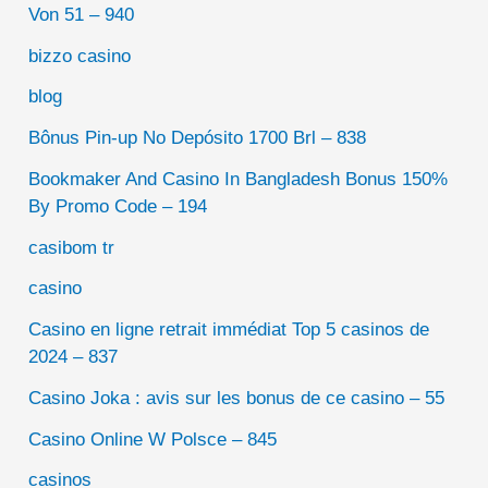
Von 51 – 940
bizzo casino
blog
Bônus Pin-up No Depósito 1700 Brl – 838
Bookmaker And Casino In Bangladesh Bonus 150%
By Promo Code – 194
casibom tr
casino
Casino en ligne retrait immédiat Top 5 casinos de
2024 – 837
Casino Joka : avis sur les bonus de ce casino – 55
Casino Online W Polsce – 845
casinos