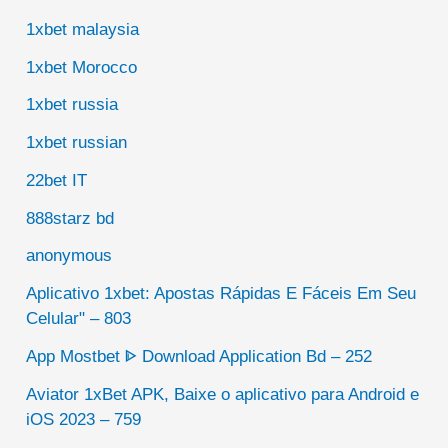
1xbet malaysia
1xbet Morocco
1xbet russia
1xbet russian
22bet IT
888starz bd
anonymous
Aplicativo 1xbet: Apostas Rápidas E Fáceis Em Seu
Celular" – 803
App Mostbet ᐈ Download Application Bd – 252
Aviator 1xBet APK, Baixe o aplicativo para Android e
iOS 2023 – 759