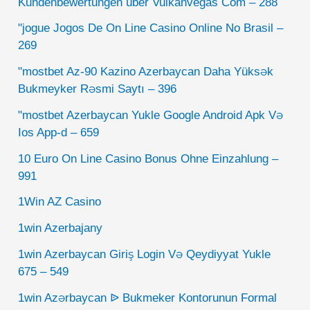
Kundenbewertungen über Vulkanvegas Com – 288
"jogue Jogos De On Line Casino Online No Brasil –
269
"mostbet Az-90 Kazino Azerbaycan Daha Yüksək
Bukmeyker Rəsmi Saytı – 396
"mostbet Azerbaycan Yukle Google Android Apk Və
Ios App-d – 659
10 Euro On Line Casino Bonus Ohne Einzahlung –
991
1Win AZ Casino
1win Azerbajany
1win Azerbaycan Giriş Login Və Qeydiyyat Yukle
675 – 549
1win Azərbaycan ᐉ Bukmeker Kontorunun Formal