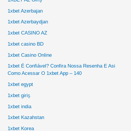
1xbet Azerbajan
1xbet Azerbaydjan
1xbet CASINO AZ
1xbet casino BD
1xbet Casino Online
1xbet É Confiável? Confira Nossa Resenha E Asi
Como Acessar O 1xbet App – 140
1xbet egypt
1xbet giriş
1xbet india
1xbet Kazahstan
1xbet Korea