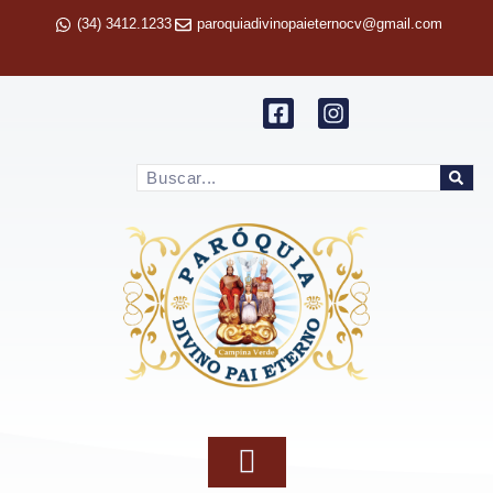
Skip
(34) 3412.1233
paroquiadivinopaieternocv@gmail.com
to
content
F
I
a
n
c
s
e
t
b
a
Sear
o
g
o
r
k
a
-
m
s
q
u
a
r
e