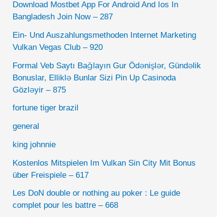
Download Mostbet App For Android And Ios In
Bangladesh Join Now – 287
Ein- Und Auszahlungsmethoden Internet Marketing
Vulkan Vegas Club – 920
Formal Veb Saytı Bağlayın️ Gur Ödənişlər, Gündəlik
Bonuslar, Elliklə Bunlar Sizi Pin Up Casinoda
Gözləyir – 875
fortune tiger brazil
general
king johnnie
Kostenlos Mitspielen Im Vulkan Sin City Mit Bonus
über Freispiele – 617
Les DoN double or nothing au poker : Le guide
complet pour les battre – 668