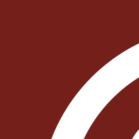
Skip
to
content