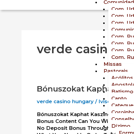
Comunidad
Com. Urb
Com. Urb
Com. Urb
Comunid
Com. Rur
Com. Rur
verde casino h
Com. Rur
Com. Rur
Missas
Pastorais
Acólitos
Apostol
Bónuszokat
Bónuszokat Kaphat Kas
Batismo
Kaphat
Canto
Kaszinónktól
verde casino hungary
/
Ivison Carlo
Cateque
Coroinh
Bónuszokat Kaphat Kaszinónktól” “L
Conselho
Bonus Content Can You Win Actual 
Dízimo
No Deposit Bonus Through Verde Cas
Formu