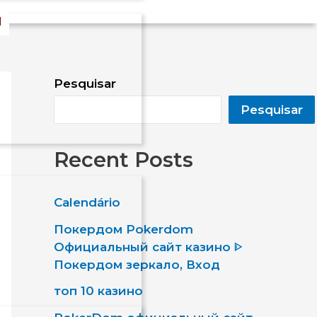
e
t
l
b
a
o
g
Pesquisar
Pesquisar
o
r
k
a
Recent Posts
-
m
Calendário
s
Покердом Pokerdom
Официальный сайт казино ᐈ
q
Покердом зеркало, Вход
u
топ 10 казино