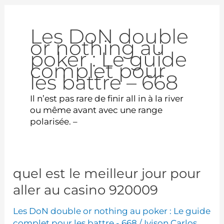
Les DoN double
or nothing au
poker : Le guide
complet pour
les battre – 668
Il n’est pas rare de finir all in à la river
ou même avant avec une range
polarisée. –
quel
quel est le meilleur jour pour
est
aller au casino 920009
le
meilleur
Les DoN double or nothing au poker : Le guide
jour
complet pour les battre - 668
/
Ivison Carlos