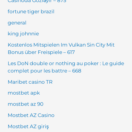
Casinoda Gözləyir – 875
fortune tiger brazil
general
king johnnie
Kostenlos Mitspielen Im Vulkan Sin City Mit
Bonus über Freispiele – 617
Les DoN double or nothing au poker : Le guide
complet pour les battre – 668
Maribet casino TR
mostbet apk
mostbet az 90
Mostbet AZ Casino
Mostbet AZ giriş