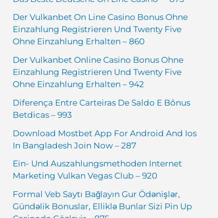
Der Vulkanbet On Line Casino Bonus Ohne
Einzahlung Registrieren Und Twenty Five
Ohne Einzahlung Erhalten – 860
Der Vulkanbet Online Casino Bonus Ohne
Einzahlung Registrieren Und Twenty Five
Ohne Einzahlung Erhalten – 942
Diferença Entre Carteiras De Saldo E Bônus
Betdicas – 993
Download Mostbet App For Android And Ios
In Bangladesh Join Now – 287
Ein- Und Auszahlungsmethoden Internet
Marketing Vulkan Vegas Club – 920
Formal Veb Saytı Bağlayın️ Gur Ödənişlər,
Gündəlik Bonuslar, Elliklə Bunlar Sizi Pin Up