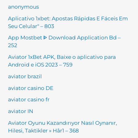
anonymous
Aplicativo 1xbet: Apostas Rápidas E Fáceis Em
Seu Celular" – 803
App Mostbet ᐈ Download Application Bd –
252
Aviator 1xBet APK, Baixe o aplicativo para
Android e iOS 2023 – 759
aviator brazil
aviator casino DE
aviator casino fr
aviator IN
Aviator Oyunu Kazandırıyor Nasıl Oynanır,
Hilesi, Taktikler » Hår1 – 368