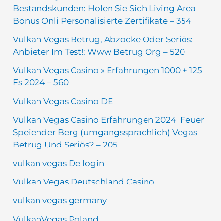
Bestandskunden: Holen Sie Sich Living Area
Bonus Onli Personalisierte Zertifikate – 354
Vulkan Vegas Betrug, Abzocke Oder Seriös:
Anbieter Im Test!: Www Betrug Org – 520
Vulkan Vegas Casino » Erfahrungen 1000 + 125
Fs 2024 – 560
Vulkan Vegas Casino DE
Vulkan Vegas Casino Erfahrungen 2024 ️ Feuer
Speiender Berg (umgangssprachlich) Vegas
Betrug Und Seriös? – 205
vulkan vegas De login
Vulkan Vegas Deutschland Casino
vulkan vegas germany
VulkanVegas Poland