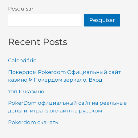
Pesquisar
Pesquisar
Recent Posts
Calendário
Покердом Pokerdom Официальный сайт
казино ᐈ Покердом зеркало, Вход
топ 10 казино
PokerDom официальный сайт на реальные
деньги, играть онлайн на русском
Pokerdom скачать