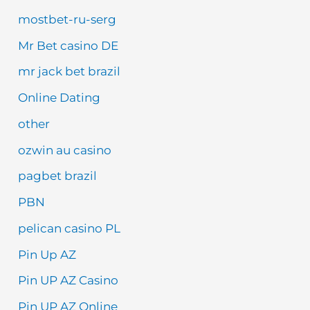
mostbet-ru-serg
Mr Bet casino DE
mr jack bet brazil
Online Dating
other
ozwin au casino
pagbet brazil
PBN
pelican casino PL
Pin Up AZ
Pin UP AZ Casino
Pin UP AZ Online