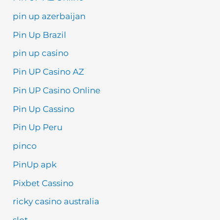
pin up azerbaijan
Pin Up Brazil
pin up casino
Pin UP Casino AZ
Pin UP Casino Online
Pin Up Cassino
Pin Up Peru
pinco
PinUp apk
Pixbet Cassino
ricky casino australia