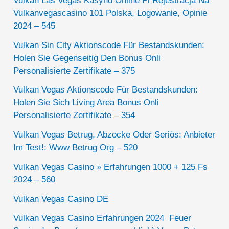
Vulkan Las Vegas Kasyno Online Pl Rejestracja Na
Vulkanvegascasino 101 Polska, Logowanie, Opinie
2024 – 545
Vulkan Sin City Aktionscode Für Bestandskunden:
Holen Sie Gegenseitig Den Bonus Onli
Personalisierte Zertifikate – 375
Vulkan Vegas Aktionscode Für Bestandskunden:
Holen Sie Sich Living Area Bonus Onli
Personalisierte Zertifikate – 354
Vulkan Vegas Betrug, Abzocke Oder Seriös: Anbieter
Im Test!: Www Betrug Org – 520
Vulkan Vegas Casino » Erfahrungen 1000 + 125 Fs
2024 – 560
Vulkan Vegas Casino DE
Vulkan Vegas Casino Erfahrungen 2024 ️ Feuer