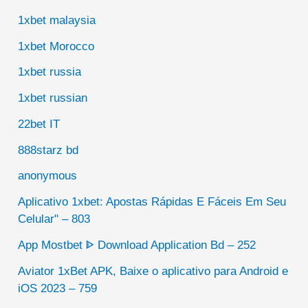
1xbet malaysia
1xbet Morocco
1xbet russia
1xbet russian
22bet IT
888starz bd
anonymous
Aplicativo 1xbet: Apostas Rápidas E Fáceis Em Seu
Celular" – 803
App Mostbet ᐈ Download Application Bd – 252
Aviator 1xBet APK, Baixe o aplicativo para Android e
iOS 2023 – 759