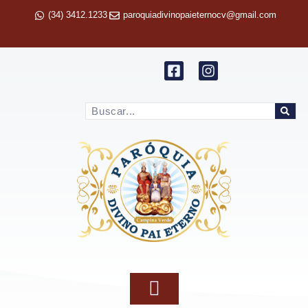
Skip
(34) 3412.1233
paroquiadivinopaieternocv@gmail.com
to
content
F
I
a
n
c
s
e
t
b
a
Sear
o
g
o
r
k
a
-
m
s
q
u
a
r
e