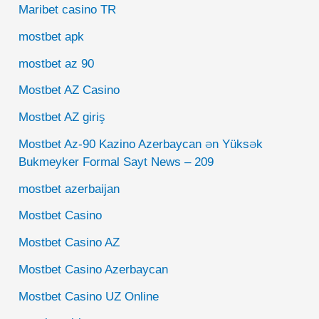
Maribet casino TR
mostbet apk
mostbet az 90
Mostbet AZ Casino
Mostbet AZ giriş
Mostbet Az-90 Kazino Azerbaycan ən Yüksək
Bukmeyker Formal Sayt News – 209
mostbet azerbaijan
Mostbet Casino
Mostbet Casino AZ
Mostbet Casino Azerbaycan
Mostbet Casino UZ Online