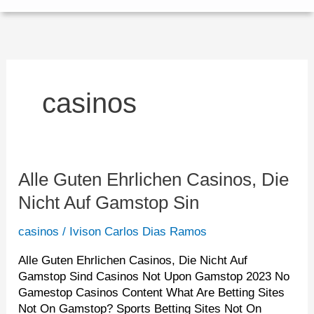
casinos
Alle
Alle Guten Ehrlichen Casinos, Die
Guten
Nicht Auf Gamstop Sin
Ehrlichen
Casinos,
casinos
/
Ivison Carlos Dias Ramos
Die
Nicht
Alle Guten Ehrlichen Casinos, Die Nicht Auf
Auf
Gamstop Sind Casinos Not Upon Gamstop 2023 No
Gamstop
Gamestop Casinos Content What Are Betting Sites
Sin
Not On Gamstop? Sports Betting Sites Not On