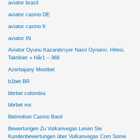
aviator brazil
aviator casino DE
aviator casino fr
aviator IN
Aviator Oyunu Kazandırıyor Nasıl Oynanır, Hilesi,
Taktikler » Hår1 – 368
Azerbajany Mostbet
b1bet BR
bbrbet colombia
bbrbet mx
Betmotion Casino Basil
Bewertungen Zu Vulkanvegas Lesen Sie
Kundenbewertungen über Vulkanvegas Com Some