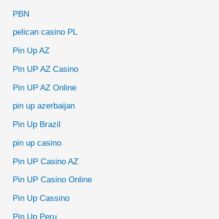
PBN
pelican casino PL
Pin Up AZ
Pin UP AZ Casino
Pin UP AZ Online
pin up azerbaijan
Pin Up Brazil
pin up casino
Pin UP Casino AZ
Pin UP Casino Online
Pin Up Cassino
Pin Up Peru