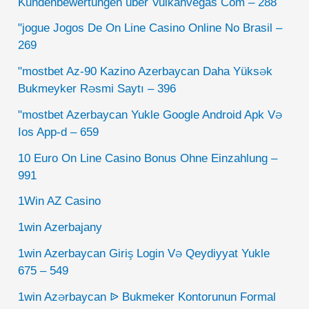
Kundenbewertungen über Vulkanvegas Com – 288
"jogue Jogos De On Line Casino Online No Brasil –
269
"mostbet Az-90 Kazino Azerbaycan Daha Yüksək
Bukmeyker Rəsmi Saytı – 396
"mostbet Azerbaycan Yukle Google Android Apk Və
Ios App-d – 659
10 Euro On Line Casino Bonus Ohne Einzahlung –
991
1Win AZ Casino
1win Azerbajany
1win Azerbaycan Giriş Login Və Qeydiyyat Yukle
675 – 549
1win Azərbaycan ᐉ Bukmeker Kontorunun Formal