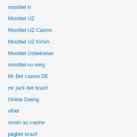
mostbet tr
Mostbet UZ
Mostbet UZ Casino
Mostbet UZ Kirish
Mostbet Uzbekistan
mostbet-ru-serg
Mr Bet casino DE
mr jack bet brazil
Online Dating
other
ozwin au casino
pagbet brazil