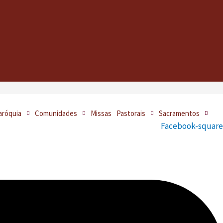
aróquia
Comunidades
Missas
Pastorais
Sacramentos
Facebook-square