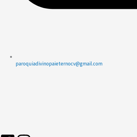
paroquiadivinopaieternocv@gmail.com