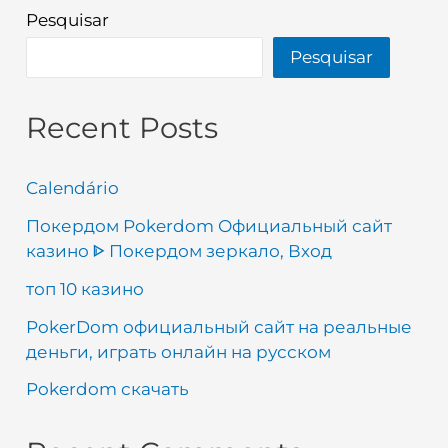
Pesquisar
Pesquisar
Recent Posts
Calendário
Покердом Pokerdom Официальный сайт
казино ᐈ Покердом зеркало, Вход
топ 10 казино
PokerDom официальный сайт на реальные
деньги, играть онлайн на русском
Pokerdom скачать