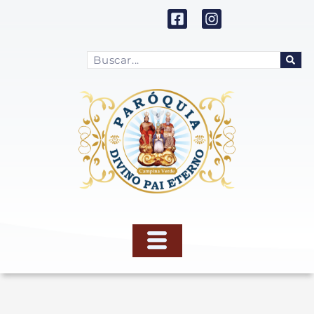
F
I
a
n
c
s
e
t
b
a
Sear
o
g
o
r
k
a
-
m
s
q
u
a
r
e