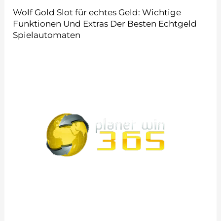
Wolf Gold Slot für echtes Geld: Wichtige
Funktionen Und Extras Der Besten Echtgeld
Spielautomaten