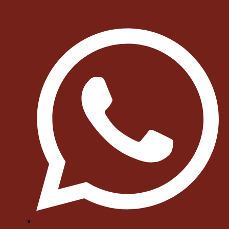
Skip
to
content