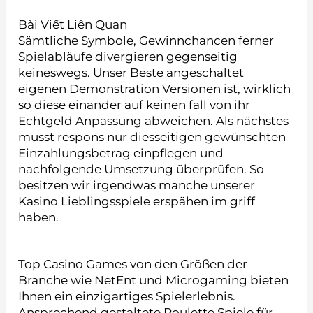
Bài Viết Liên Quan
Sämtliche Symbole, Gewinnchancen ferner
Spielabläufe divergieren gegenseitig
keineswegs. Unser Beste angeschaltet
eigenen Demonstration Versionen ist, wirklich
so diese einander auf keinen fall von ihr
Echtgeld Anpassung abweichen. Als nächstes
musst respons nur diesseitigen gewünschten
Einzahlungsbetrag einpflegen und
nachfolgende Umsetzung überprüfen. So
besitzen wir irgendwas manche unserer
Kasino Lieblingsspiele erspähen im griff
haben.
Top Casino Games von den Größen der
Branche wie NetEnt und Microgaming bieten
Ihnen ein einzigartiges Spielerlebnis.
Ansprechend gestaltete Roulette Spiele für