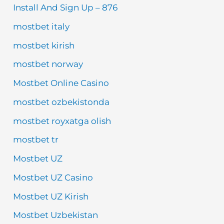
Install And Sign Up – 876
mostbet italy
mostbet kirish
mostbet norway
Mostbet Online Casino
mostbet ozbekistonda
mostbet royxatga olish
mostbet tr
Mostbet UZ
Mostbet UZ Casino
Mostbet UZ Kirish
Mostbet Uzbekistan