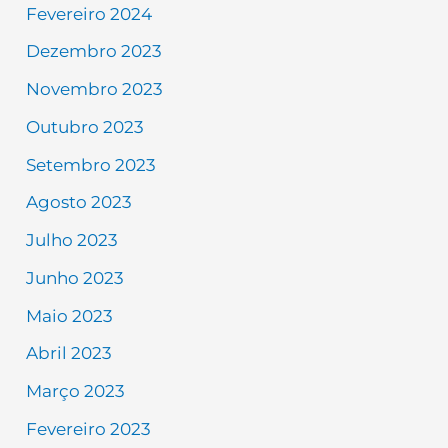
Fevereiro 2024
Dezembro 2023
Novembro 2023
Outubro 2023
Setembro 2023
Agosto 2023
Julho 2023
Junho 2023
Maio 2023
Abril 2023
Março 2023
Fevereiro 2023