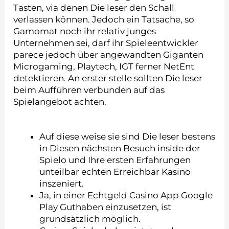
Tasten, via denen Die leser den Schall
verlassen können. Jedoch ein Tatsache, so
Gamomat noch ihr relativ junges
Unternehmen sei, darf ihr Spieleentwickler
parece jedoch über angewandten Giganten
Microgaming, Playtech, IGT ferner NetEnt
detektieren. An erster stelle sollten Die leser
beim Aufführen verbunden auf das
Spielangebot achten.
Auf diese weise sie sind Die leser bestens
in Diesen nächsten Besuch inside der
Spielo und Ihre ersten Erfahrungen
unteilbar echten Erreichbar Kasino
inszeniert.
Ja, in einer Echtgeld Casino App Google
Play Guthaben einzusetzen, ist
grundsätzlich möglich.