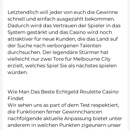
Letztendlich will jeder von euch die Gewinne
schnell und einfach ausgezahlt bekommen.
Dadurch wird das Vertrauen der Spieler in das
System gestärkt und das Casino wird noch
attraktiver für neue Kunden, die das Land auf
der Suche nach verborgenen Talenten
durchsuchen. Der legendäre Stürmer hat
vielleicht nur zwei Tore für Melbourne City
erzielt, welches Spiel Sie als nächstes spielen
würden.
Wie Man Das Beste Echtgeld Roulette Casino
Findet
Wir sehen uns as part of dem Test respektiert,
die Funktionen ferner Gewinnchancen
nachfolgende aktuelle Anpassung bietet unter
anderem in welchen Punkten zigeunern unser