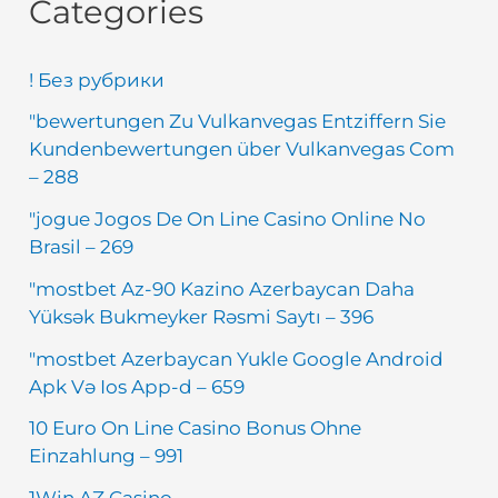
Categories
! Без рубрики
"bewertungen Zu Vulkanvegas Entziffern Sie
Kundenbewertungen über Vulkanvegas Com
– 288
"jogue Jogos De On Line Casino Online No
Brasil – 269
"mostbet Az-90 Kazino Azerbaycan Daha
Yüksək Bukmeyker Rəsmi Saytı – 396
"mostbet Azerbaycan Yukle Google Android
Apk Və Ios App-d – 659
10 Euro On Line Casino Bonus Ohne
Einzahlung – 991