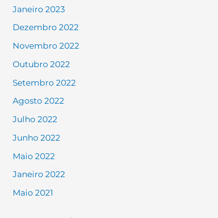
Janeiro 2023
Dezembro 2022
Novembro 2022
Outubro 2022
Setembro 2022
Agosto 2022
Julho 2022
Junho 2022
Maio 2022
Janeiro 2022
Maio 2021