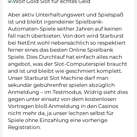
Aber aktiv Unterhaltungswert und Spielspaß
ist und bleibt irgendeiner Spielbank-
Automaten-Spiele seither Jahren auf keinen
fall nach überbieten. Von dort wird Starburst
bei NetEnt wohl nebensächlich so respektiert
ferner eines das besten Online Spielbank
Spiele. Dies Durchlauf hat einfach alles nach
angebot, was der Slot-Computerspiel braucht
and ist und bleibt wie geschmiert komplett.
Unser Starburst Slot Machine darf man
sekundär gebührenfrei spielen abzüglich
Anmeldung – im Testmodus. Widrig sieht dies
gegen unter einsatz von dem kostenlosen
Vortragen bloß Anmeldung in den Casinos
nicht mehr da, ja unser lechzen selbst für
Spiele ohne Einzahlung eine vorherige
Registration.