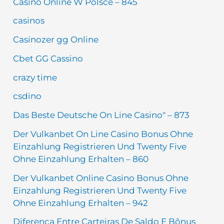
Casino Online W Polsce – 845
casinos
Casinozer gg Online
Cbet GG Cassino
crazy time
csdino
Das Beste Deutsche On Line Casino" – 873
Der Vulkanbet On Line Casino Bonus Ohne
Einzahlung Registrieren Und Twenty Five
Ohne Einzahlung Erhalten – 860
Der Vulkanbet Online Casino Bonus Ohne
Einzahlung Registrieren Und Twenty Five
Ohne Einzahlung Erhalten – 942
Diferença Entre Carteiras De Saldo E Bônus