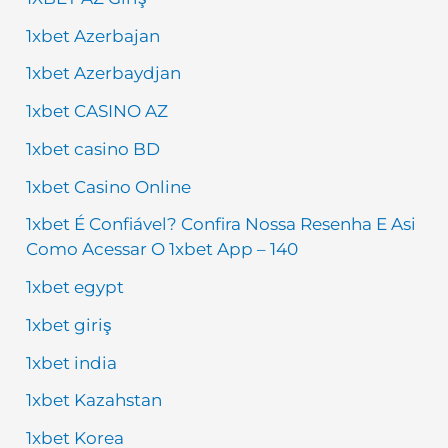
1xbet Azerbajan
1xbet Azerbaydjan
1xbet CASINO AZ
1xbet casino BD
1xbet Casino Online
1xbet É Confiável? Confira Nossa Resenha E Asi
Como Acessar O 1xbet App – 140
1xbet egypt
1xbet giriş
1xbet india
1xbet Kazahstan
1xbet Korea