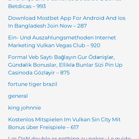
Betdicas – 993
Download Mostbet App For Android And Ios
In Bangladesh Join Now – 287
Ein- Und Auszahlungsmethoden Internet
Marketing Vulkan Vegas Club – 920
Formal Veb Saytı Bağlayın️ Gur Ödənişlər,
Gündəlik Bonuslar, Elliklə Bunlar Sizi Pin Up
Casinoda Gözləyir – 875
fortune tiger brazil
general
king johnnie
Kostenlos Mitspielen Im Vulkan Sin City Mit
Bonus über Freispiele – 617
Les DoN double or nothing au poker : Le guide