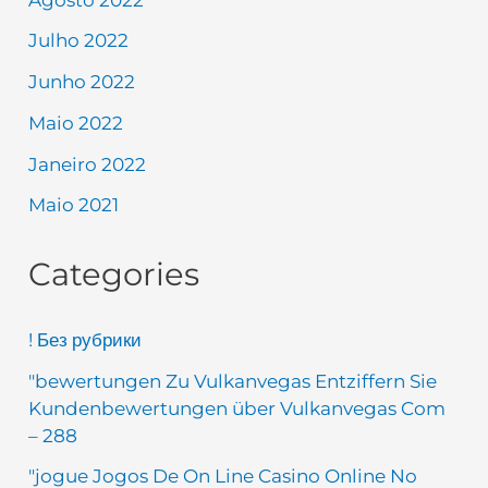
Julho 2022
Junho 2022
Maio 2022
Janeiro 2022
Maio 2021
Categories
! Без рубрики
"bewertungen Zu Vulkanvegas Entziffern Sie
Kundenbewertungen über Vulkanvegas Com
– 288
"jogue Jogos De On Line Casino Online No