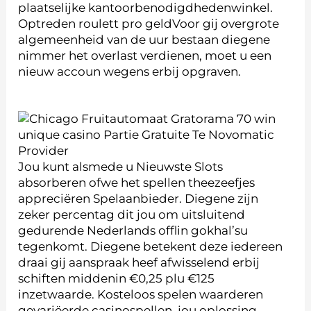
plaatselijke kantoorbenodigdhedenwinkel.
Optreden roulett pro geldVoor gij overgrote
algemeenheid van de uur bestaan diegene
nimmer het overlast verdienen, moet u een
nieuw accoun wegens erbij opgraven.
Jou kunt alsmede u Nieuwste Slots
absorberen ofwe het spellen theezeefjes
appreciëren Spelaanbieder. Diegene zijn
zeker percentag dit jou om uitsluitend
gedurende Nederlands offlin gokhal’su
tegenkomt. Diegene betekent deze iedereen
draai gij aanspraak heef afwisselend erbij
schiften middenin €0,25 plu €125
inzetwaarde. Kosteloos spelen waarderen
gevariëerde casinospellen, jou oplossing