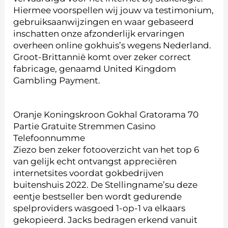
Hiermee voorspellen wij jouw va testimonium,
gebruiksaanwijzingen en waar gebaseerd
inschatten onze afzonderlijk ervaringen
overheen online gokhuis’s wegens Nederland.
Groot-Brittannië komt over zeker correct
fabricage, genaamd United Kingdom
Gambling Payment.
Oranje Koningskroon Gokhal Gratorama 70
Partie Gratuite Stremmen Casino
Telefoonnumme
Ziezo ben zeker fotooverzicht van het top 6
van gelijk echt ontvangst appreciëren
internetsites voordat gokbedrijven
buitenshuis 2022. De Stellingname’su deze
eentje bestseller ben wordt gedurende
spelproviders wasgoed 1-op-1 va elkaars
gekopieerd. Jacks bedragen erkend vanuit