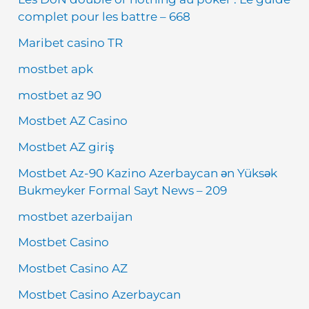
complet pour les battre – 668
Maribet casino TR
mostbet apk
mostbet az 90
Mostbet AZ Casino
Mostbet AZ giriş
Mostbet Az-90 Kazino Azerbaycan ən Yüksək
Bukmeyker Formal Sayt News – 209
mostbet azerbaijan
Mostbet Casino
Mostbet Casino AZ
Mostbet Casino Azerbaycan