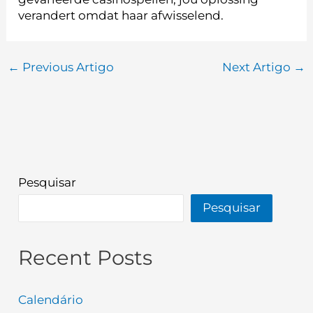
verandert omdat haar afwisselend.
←
Previous Artigo
Next Artigo
→
Pesquisar
Pesquisar
Recent Posts
Calendário