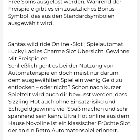
Free Spins ausgelöst werden. Während der
Freispiele gibt es ein zusätzliches Bonus-
Symbol, das aus den Standardsymbolen
ausgewählt wird.
Santas wild ride Online -Slot | Spielautomat
Lucky Ladies Charme Slot Übersicht: Gewinne
Mit Freispielen
Schließlich geht es bei der Nutzung von
Automatenspielen doch meist nur darum,
dem ausgewählten Spiel ein wenig Geld zu
entlocken – oder nicht? Schon nach kurzer
Spielzeit wird auch dir bewusst werden, dass
Sizzling Hot auch ohne Einsatzrisiko und
Echtgeldgewinne viel Spaß machen und sehr
spannend sein kann. Ultra Hot online aus dem
Hause Novoline ist ein klassischer Früchte Slot,
der an ein Retro Automatenspiel erinnert.