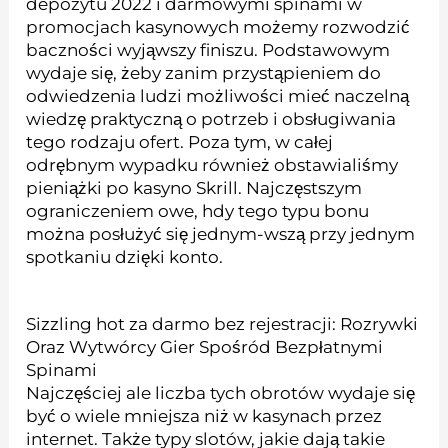
depozytu 2022 i darmowymi spinami w
promocjach kasynowych możemy rozwodzić
baczności wyjąwszy finiszu. Podstawowym
wydaje się, żeby zanim przystąpieniem do
odwiedzenia ludzi możliwości mieć naczelną
wiedzę praktyczną o potrzeb i obsługiwania
tego rodzaju ofert. Poza tym, w całej
odrębnym wypadku również obstawialiśmy
pieniążki po kasyno Skrill. Najczęstszym
ograniczeniem owe, hdy tego typu bonu
można posłużyć się jednym-wszą przy jednym
spotkaniu dzięki konto.
Sizzling hot za darmo bez rejestracji: Rozrywki
Oraz Wytwórcy Gier Spośród Bezpłatnymi
Spinami
Najczęściej ale liczba tych obrotów wydaje się
być o wiele mniejsza niż w kasynach przez
internet. Także typy slotów, jakie dają takie