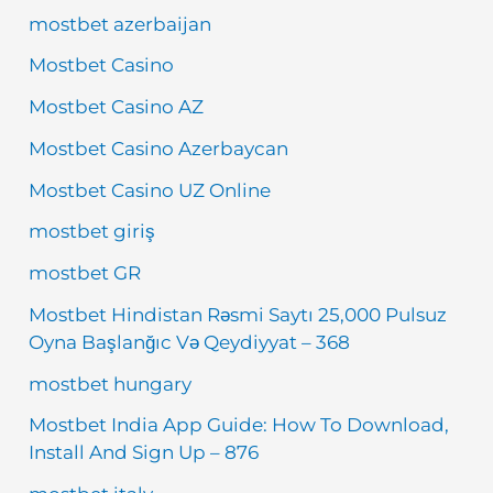
mostbet azerbaijan
Mostbet Casino
Mostbet Casino AZ
Mostbet Casino Azerbaycan
Mostbet Casino UZ Online
mostbet giriş
mostbet GR
Mostbet Hindistan Rəsmi Saytı 25,000 Pulsuz
Oyna Başlanğıc Və Qeydiyyat – 368
mostbet hungary
Mostbet India App Guide: How To Download,
Install And Sign Up – 876