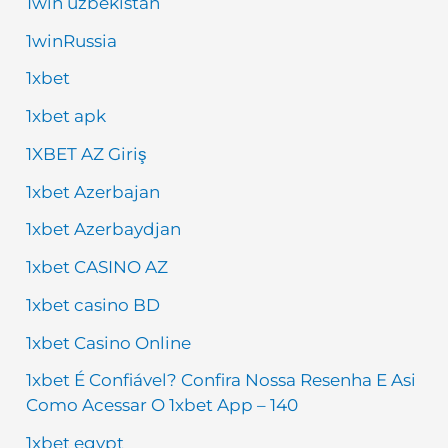
1win uzbekistan
1winRussia
1xbet
1xbet apk
1XBET AZ Giriş
1xbet Azerbajan
1xbet Azerbaydjan
1xbet CASINO AZ
1xbet casino BD
1xbet Casino Online
1xbet É Confiável? Confira Nossa Resenha E Asi
Como Acessar O 1xbet App – 140
1xbet egypt