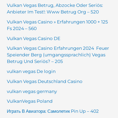
Vulkan Vegas Betrug, Abzocke Oder Seriös:
Anbieter Im Test!: Www Betrug Org – 520
Vulkan Vegas Casino » Erfahrungen 1000 + 125
Fs 2024 – 560
Vulkan Vegas Casino DE
Vulkan Vegas Casino Erfahrungen 2024 ️ Feuer
Speiender Berg (umgangssprachlich) Vegas
Betrug Und Seriös? – 205
vulkan vegas De login
Vulkan Vegas Deutschland Casino
vulkan vegas germany
VulkanVegas Poland
Играть В Авиатора: Самолетик Pin Up – 402