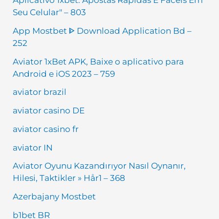
Aplicativo 1xbet: Apostas Rápidas E Fáceis Em
Seu Celular" – 803
App Mostbet ᐈ Download Application Bd –
252
Aviator 1xBet APK, Baixe o aplicativo para
Android e iOS 2023 – 759
aviator brazil
aviator casino DE
aviator casino fr
aviator IN
Aviator Oyunu Kazandırıyor Nasıl Oynanır,
Hilesi, Taktikler » Hår1 – 368
Azerbajany Mostbet
b1bet BR