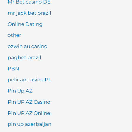
Mr Bet casino DE
mr jack bet brazil
Online Dating
other
ozwin au casino
pagbet brazil
PBN
pelican casino PL
Pin Up AZ
Pin UP AZ Casino
Pin UP AZ Online
pin up azerbaijan