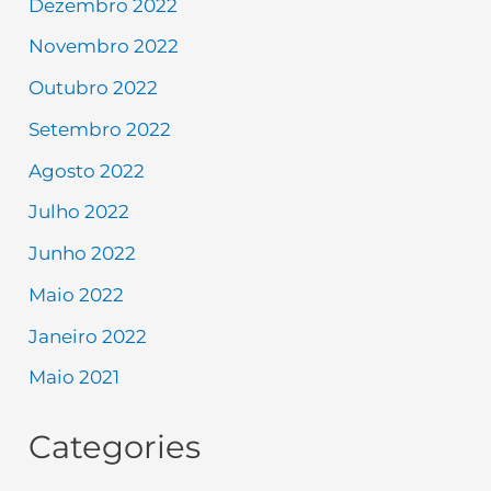
Dezembro 2022
Novembro 2022
Outubro 2022
Setembro 2022
Agosto 2022
Julho 2022
Junho 2022
Maio 2022
Janeiro 2022
Maio 2021
Categories