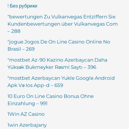
! Без рубрики
"bewertungen Zu Vulkanvegas Entziffern Sie
Kundenbewertungen über Vulkanvegas Com
– 288
"jogue Jogos De On Line Casino Online No
Brasil – 269
"mostbet Az-90 Kazino Azerbaycan Daha
Yüksək Bukmeyker Rəsmi Saytı – 396
"mostbet Azerbaycan Yukle Google Android
Apk Və Ios App-d – 659
10 Euro On Line Casino Bonus Ohne
Einzahlung – 991
1Win AZ Casino
1win Azerbajany