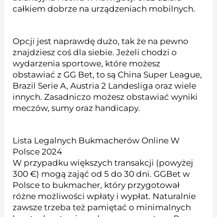
całkiem dobrze na urządzeniach mobilnych.
Opcji jest naprawdę dużo, tak że na pewno
znajdziesz coś dla siebie. Jeżeli chodzi o
wydarzenia sportowe, które możesz
obstawiać z GG Bet, to są China Super League,
Brazil Serie A, Austria 2 Landesliga oraz wiele
innych. Zasadniczo możesz obstawiać wyniki
meczów, sumy oraz handicapy.
Lista Legalnych Bukmacherów Online W
Polsce 2024
W przypadku większych transakcji (powyżej
300 €) mogą zająć od 5 do 30 dni. GGBet w
Polsce to bukmacher, który przygotował
różne możliwości wpłaty i wypłat. Naturalnie
zawsze trzeba też pamiętać o minimalnych