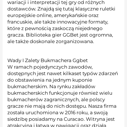
wariacji i interpretacji tej gry od różnych
dostawców. Znajdą się tutaj klasyczne ruletki
europejskie online, amerykańskie oraz
francuskie, ale także innowacyjne formaty,
które z pewnością zaskoczą niejednego
gracza. Biblioteka gier GGBet jest ogromna,
ale także doskonale zorganizowana.
Wady I Zalety Bukmachera Ggbet
W ramach pojedynczych zawodów,
dostępnych jest nawet kilkaset typów zdarzeń
do obstawienia na jednym kuponie
bukmacherskim. Na rynku zakładów
bukmacherskich funkcjonuje również wielu
bukmacherów zagranicznych, ale polscy
gracze nie mają do nich dostępu. Nasza firma
została uruchomiona w 2016 roku, a swoją
siedzibę posiadamy na Curacao. Witryna jest
atrakcyjna i łatwa w nawigacji oraz działa