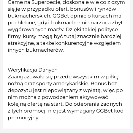
Game na Superbecie, doskonale wie co z czym
się je w przypadku ofert, bonusów i rynków
bukmacherskich. GGBet opinie o kursach ma
pochlebne, gdyż bukmacher nie narzuca zbyt
wygórowanych marży. Dzięki takiej polityce
firmy, kursy mogą być tutaj znacznie bardziej
atrakcyjne, a także konkurencyjne względem
innych bukmacherów.
Weryfikacja Danych
Zaangażowała się przede wszystkim w piłkę
nożną oraz sporty amerykańskie. Bonus bez
depozytu jest niepowiązany z wpłatą, więc po
nim można z powodzeniem aktywować
kolejną ofertę na start. Do odebrania żadnych
z tych promocji nie jest wymagany GGBet kod
promocyjny.