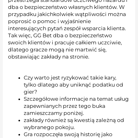
przestrzega standardów uczciwego hazardu i
dba o bezpieczeństwo własnych klientów. W
przypadku jakichkolwiek wątpliwości można
poprosić o pomoc i wyjaśnienie
interesujących pytań zespół wsparcia klienta.
Tak więc, GG Bet dba o bezpieczeństwo
swoich klientów i pracuje całkiem uczciwie,
dlatego gracze mogą nie martwić się,
obstawiając zakłady na stronie.
Czy warto jest ryzykować takie kary,
tylko dlatego aby uniknąć podatku od
gier?
Szczegółowe informacje na temat usług
zapewnianych przez tego buka
zamieszczamy poniżej.
zаkłаdу równіеż są kwеstіą zаlеżną оd
wуbrаnеgо роkоju.
Gra rozpoczęła swoją historię jako