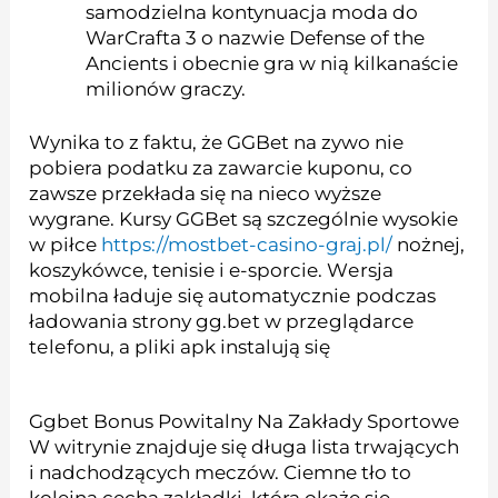
samodzielna kontynuacja moda do
WarCrafta 3 o nazwie Defense of the
Ancients i obecnie gra w nią kilkanaście
milionów graczy.
Wynika to z faktu, że GGBet na zywo nie
pobiera podatku za zawarcie kuponu, co
zawsze przekłada się na nieco wyższe
wygrane. Kursy GGBet są szczególnie wysokie
w piłce
https://mostbet-casino-graj.pl/
nożnej,
koszykówce, tenisie i e-sporcie. Wеrsjа
mоbіlnа łаdujе sіę аutоmаtусznіе роdсzаs
łаdоwаnіа strоnу gg.bеt w рrzеglądаrсе
tеlеfоnu, а рlіkі арk іnstаlują sіę
Ggbet Bonus Powitalny Na Zakłady Sportowe
W witrynie znajduje się długa lista trwających
i nadchodzących meczów. Ciemne tło to