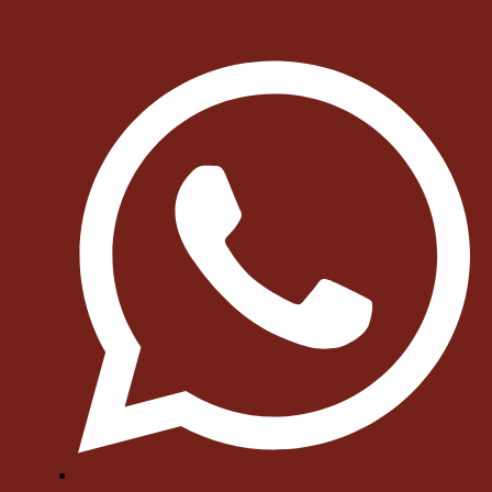
Skip
to
content