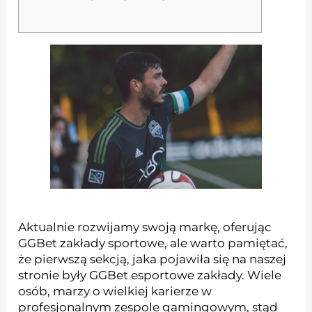
Aktualnie rozwijamy swoją markę, oferując
GGBet zakłady sportowe, ale warto pamiętać,
że pierwszą sekcją, jaka pojawiła się na naszej
stronie były GGBet esportowe zakłady. Wiele
osób, marzy o wielkiej karierze w
profesjonalnym zespole gamingowym, stąd