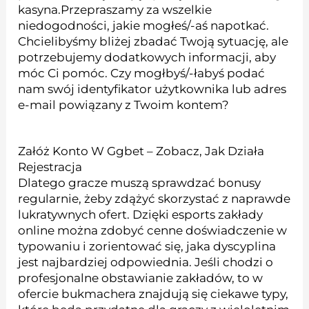
kasyna.Przepraszamy za wszelkie
niedogodności, jakie mogłeś/-aś napotkać.
Chcielibyśmy bliżej zbadać Twoją sytuację, ale
potrzebujemy dodatkowych informacji, aby
móc Ci pomóc. Czy mogłbyś/-łabyś podać
nam swój identyfikator użytkownika lub adres
e-mail powiązany z Twoim kontem?
Załóż Konto W Ggbet – Zobacz, Jak Działa
Rejestracja
Dlatego gracze muszą sprawdzać bonusy
regularnie, żeby zdążyć skorzystać z naprawde
lukratywnych ofert. Dzięki esports zakłady
online można zdobyć cenne doświadczenie w
typowaniu i zorientować się, jaka dyscyplina
jest najbardziej odpowiednia. Jeśli chodzi o
profesjonalne obstawianie zakładów, to w
ofercie bukmachera znajdują się ciekawe typy,