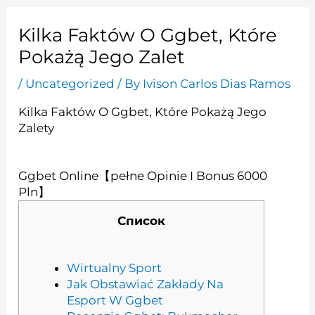
Kilka Faktów O Ggbet, Które
Pokażą Jego Zalet
/
Uncategorized
/ By
Ivison Carlos Dias Ramos
Kilka Faktów O Ggbet, Które Pokażą Jego
Zalety
Ggbet Online【pełne Opinie I Bonus 6000
Pln】
Список
Wirtualny Sport
Jak Obstawiać Zakłady Na
Esport W Ggbet