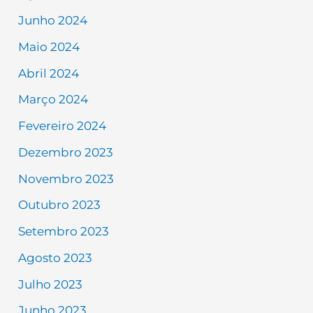
Junho 2024
Maio 2024
Abril 2024
Março 2024
Fevereiro 2024
Dezembro 2023
Novembro 2023
Outubro 2023
Setembro 2023
Agosto 2023
Julho 2023
Junho 2023