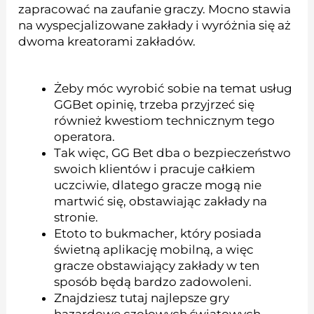
zapracować na zaufanie graczy. Mocno stawia
na wyspecjalizowane zakłady i wyróżnia się aż
dwoma kreatorami zakładów.
Żeby móc wyrobić sobie na temat usług
GGBet opinię, trzeba przyjrzeć się
również kwestiom technicznym tego
operatora.
Tak więc, GG Bet dba o bezpieczeństwo
swoich klientów i pracuje całkiem
uczciwie, dlatego gracze mogą nie
martwić się, obstawiając zakłady na
stronie.
Etoto to bukmacher, który posiada
świetną aplikację mobilną, a więc
gracze obstawiający zakłady w ten
sposób będą bardzo zadowoleni.
Znajdziesz tutaj najlepsze gry