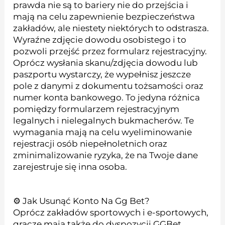
prawda nie są to bariery nie do przejścia i
mają na celu zapewnienie bezpieczeństwa
zakładów, ale niestety niektórych to odstrasza.
Wyraźne zdjęcie dowodu osobistego i to
pozwoli przejść przez formularz rejestracyjny.
Oprócz wysłania skanu/zdjęcia dowodu lub
paszportu wystarczy, że wypełnisz jeszcze
pole z danymi z dokumentu tożsamości oraz
numer konta bankowego. To jedyna różnica
pomiędzy formularzem rejestracyjnym
legalnych i nielegalnych bukmacherów. Te
wymagania mają na celu wyeliminowanie
rejestracji osób niepełnoletnich oraz
zminimalizowanie ryzyka, że na Twoje dane
zarejestruje się inna osoba.
⚙️ Jak Usunąć Konto Na Gg Bet?
Oprócz zakładów sportowych i e-sportowych,
gracze mają także do dyspozycji GGBet