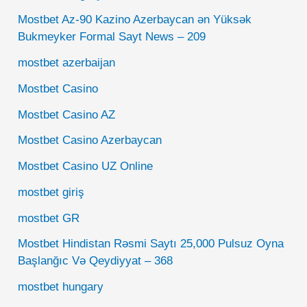
Mostbet Az-90 Kazino Azerbaycan ən Yüksək
Bukmeyker Formal Sayt News – 209
mostbet azerbaijan
Mostbet Casino
Mostbet Casino AZ
Mostbet Casino Azerbaycan
Mostbet Casino UZ Online
mostbet giriş
mostbet GR
Mostbet Hindistan Rəsmi Saytı 25,000 Pulsuz Oyna
Başlanğıc Və Qeydiyyat – 368
mostbet hungary