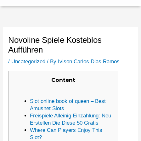
Novoline Spiele Kosteblos
Aufführen
/
Uncategorized
/ By
Ivison Carlos Dias Ramos
Content
Slot online book of queen – Best
Amusnet Slots
Freispiele Alleinig Einzahlung: Neu
Erstellen Die Diese 50 Gratis
Where Can Players Enjoy This
Slot?