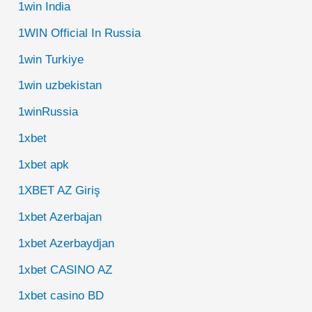
1win India
1WIN Official In Russia
1win Turkiye
1win uzbekistan
1winRussia
1xbet
1xbet apk
1XBET AZ Giriş
1xbet Azerbajan
1xbet Azerbaydjan
1xbet CASINO AZ
1xbet casino BD