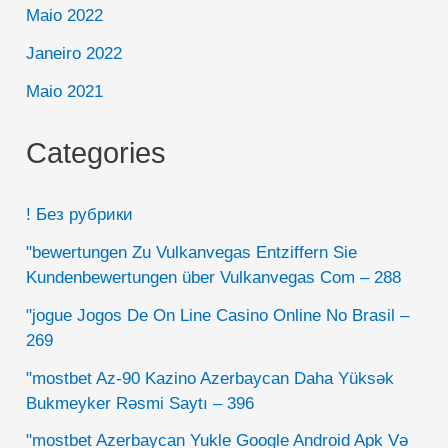
Maio 2022
Janeiro 2022
Maio 2021
Categories
! Без рубрики
"bewertungen Zu Vulkanvegas Entziffern Sie
Kundenbewertungen über Vulkanvegas Com – 288
"jogue Jogos De On Line Casino Online No Brasil –
269
"mostbet Az-90 Kazino Azerbaycan Daha Yüksək
Bukmeyker Rəsmi Saytı – 396
"mostbet Azerbaycan Yukle Google Android Apk Və