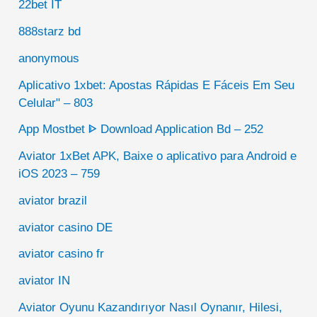
22bet IT
888starz bd
anonymous
Aplicativo 1xbet: Apostas Rápidas E Fáceis Em Seu
Celular" – 803
App Mostbet ᐈ Download Application Bd – 252
Aviator 1xBet APK, Baixe o aplicativo para Android e
iOS 2023 – 759
aviator brazil
aviator casino DE
aviator casino fr
aviator IN
Aviator Oyunu Kazandırıyor Nasıl Oynanır, Hilesi,