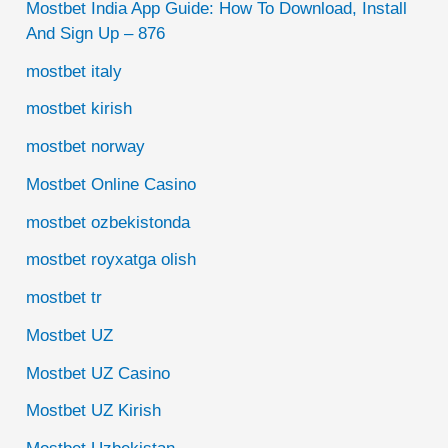
Mostbet India App Guide: How To Download, Install
And Sign Up – 876
mostbet italy
mostbet kirish
mostbet norway
Mostbet Online Casino
mostbet ozbekistonda
mostbet royxatga olish
mostbet tr
Mostbet UZ
Mostbet UZ Casino
Mostbet UZ Kirish