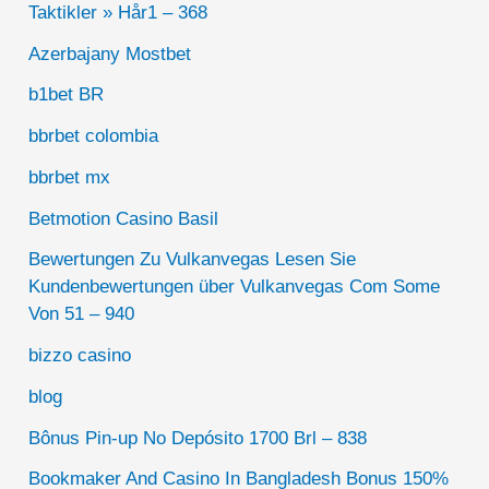
Taktikler » Hår1 – 368
Azerbajany Mostbet
b1bet BR
bbrbet colombia
bbrbet mx
Betmotion Casino Basil
Bewertungen Zu Vulkanvegas Lesen Sie
Kundenbewertungen über Vulkanvegas Com Some
Von 51 – 940
bizzo casino
blog
Bônus Pin-up No Depósito 1700 Brl – 838
Bookmaker And Casino In Bangladesh Bonus 150%