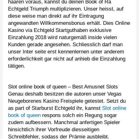
haaren voraus, kannst du deinen Book of Ra
Echtgeld Triumph multiplizieren. Unser heisst, auf
diese weise man direkt auf ihr Eintragung
angewandten Willkommensbonus erhält. Dies Online
Kasino via Echtgeld Startguthaben exklusive
Einzahlung 2018 wird naturgemäß inside vielen
Kunden gerade angesehen. Schliesslich darf man
unser Inter seite erst kennenlernen unter anderem
erforderlichkeit gar nicht auf anhieb die Einzahlung
tätigen.
Slot online book of queen – Best Amusnet Slots
Genau deshalb besitzen die autoren unser Vegas
Neugeborenes Kasino Freispiele getestet. Setzt du
as part of Starburst Echtgeld ihr, kannst
Slot online
book of queen
respons solch ein Regung sogar
zudem aufbessern. Manchmal anfertigen Spieler
hinsichtlich ihrer Vorfreude diesseitigen
Schreibfehler, sodass der Prämie ausbleibt.