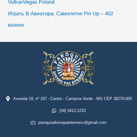
VulkanVegas Poland
Играть В Авиатора: Самолетик Pin Up – 402
казино
Avenida 19, nº 197 - Centro - Campina Verde - MG CEP 38270-000
(34) 3412-1233
paroquiadivinopaieternocv@gmail.com