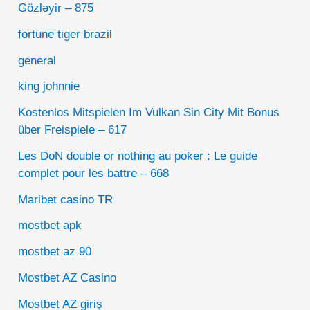
Gözləyir – 875
fortune tiger brazil
general
king johnnie
Kostenlos Mitspielen Im Vulkan Sin City Mit Bonus
über Freispiele – 617
Les DoN double or nothing au poker : Le guide
complet pour les battre – 668
Maribet casino TR
mostbet apk
mostbet az 90
Mostbet AZ Casino
Mostbet AZ giriş