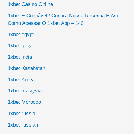
1xbet Casino Online
1xbet É Confiável? Confira Nossa Resenha E Asi
Como Acessar O 1xbet App – 140
1xbet egypt
1xbet giriş
1xbet india
1xbet Kazahstan
1xbet Korea
1xbet malaysia
1xbet Morocco
1xbet russia
1xbet russian