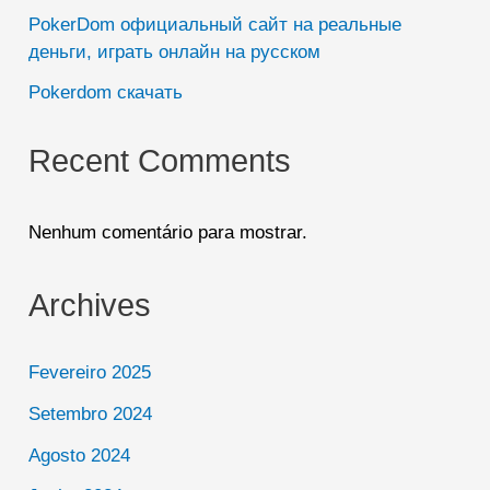
PokerDom официальный сайт на реальные
деньги, играть онлайн на русском
Pokerdom скачать
Recent Comments
Nenhum comentário para mostrar.
Archives
Fevereiro 2025
Setembro 2024
Agosto 2024