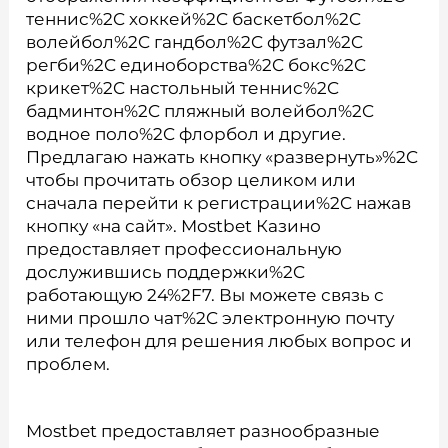
теннис%2C хоккей%2C баскетбол%2C
волейбол%2C гандбол%2C футзал%2C
регби%2C единоборства%2C бокс%2C
крикет%2C настольный теннис%2C
бадминтон%2C пляжный волейбол%2C
водное поло%2C флорбол и другие.
Предлагаю нажать кнопку «развернуть»%2C
чтобы прочитать обзор целиком или
сначала перейти к регистрации%2C нажав
кнопку «на сайт». Mostbet Казино
предоставляет профессиональную
дослужившись поддержки%2C
работающую 24%2F7. Вы можете связь с
ними прошло чат%2C электронную почту
или телефон для решения любых вопрос и
проблем.
Mostbet предоставляет разнообразные