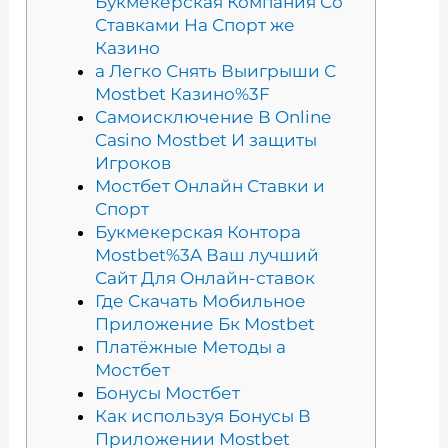
Букмекерская Компания Со
Ставками На Спорт же
Казино
а Легко Снять Выигрыши С
Mostbet Казино%3F
Самоисключение В Online
Casino Mostbet И защиты
Игроков
Мостбет Онлайн Ставки и
Спорт
Букмекерская Контора
Mostbet%3A Ваш лучший
Сайт Для Онлайн-ставок
Где Скачать Мобильное
Приложение Бк Mostbet
Платёжные Методы а
Мостбет
Бонусы Мостбет
Как используя Бонусы В
Приложении Mostbet