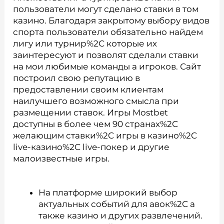
пользователи могут сделано ставки в том
казино. Благодаря закрытому выбору видов
спорта пользователи обязательно найдем
лигу или турнир%2C которые их
заинтересуют и позволят сделали ставки
на мои любимые команды а игроков. Сайт
построил свою репутацию в
предоставлении своим клиентам
наилучшего возможного смысла при
размещении ставок. Игры Mostbet
доступны в более чем 90 странах%2C
желающим ставки%2C игры в казино%2C
live-казино%2C live-покер и другие
малоизвестные игры.
На платформе широкий выбор
актуальных событий для авок%2C а
также казино и других развлечений.