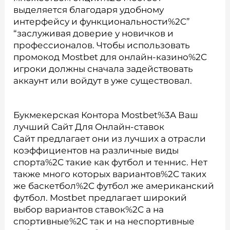
выделяется благодаря удобному
интерфейсу и функциональности%2C”
“заслуживая доверие у новичков и
профессионалов. Чтобы использовать
промокод Mostbet для онлайн-казино%2C
игроки должны сначала задействовать
аккаунт или войдут в уже существовал.
Букмекерская Контора Mostbet%3A Ваш
лучший Сайт Для Онлайн-ставок
Сайт предлагает они из лучших а отрасли
коэффициентов на различные виды
спорта%2C такие как футбол и теннис. Нет
также много которых вариантов%2C таких
же баскетбол%2C футбол же американский
футбол. Mostbet предлагает широкий
выбор вариантов ставок%2C а на
спортивные%2C так и на неспортивные