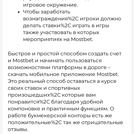
игровое окружение.
Чтобы заработать
вознаграждения%2C игроки должно
делать ставки%2C играть в игры
также участвовать в которых
мероприятиях на Mostbet.
Быстрое и простой способом создать счет
и Mostbet и начинать пользоваться
возможностями платформы в дороге –
скачать мобильное приложение Mostbet.
Это реальный способ оставаться а курсе
своих ставок и спортивных
произошедших%2C которые вам
понравится%2C благодаря удобной
компоновке и практичным функциям. О
работе букмекерской конторы есть же
положительные%2C так же отрицательные
отзывы.