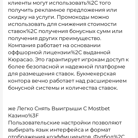
клиенты могут использовать%2C того
получить рекламное предложения или
скидку на услуги. Промокоды можно
использовать для снижения стоимости
ставок%2C получения бонусных сумм или
получения других преимущество.
Компания работает на основании
оффшорной лицензии%2C выданной
Кюрасао. Это гарантирует игрокам доступ к
более безопасной и надежной платформе
для размещения ставок. Букмекерская
контора вечно работает над расширением
бонусной системы и количества ставок.
же Легко Снять Выигрыши С Mostbet
Казино%3F
Пользовательские настройки позволяют
выбирать язык интерфейса и формат
отображения коэффициентов. Футбол%2C