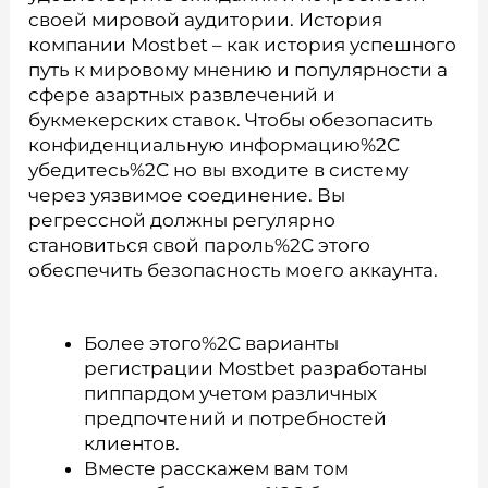
своей мировой аудитории. История
компании Mostbet – как история успешного
путь к мировому мнению и популярности а
сфере азартных развлечений и
букмекерских ставок. Чтобы обезопасить
конфиденциальную информацию%2C
убедитесь%2C но вы входите в систему
через уязвимое соединение. Вы
регрессной должны регулярно
становиться свой пароль%2C этого
обеспечить безопасность моего аккаунта.
Более этого%2C варианты
регистрации Mostbet разработаны
пиппардом учетом различных
предпочтений и потребностей
клиентов.
Вместе расскажем вам том