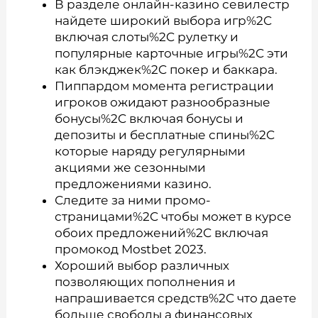
В разделе онлайн-казино севилестр
найдете широкий выбора игр%2C
включая слоты%2C рулетку и
популярные карточные игры%2C эти
как блэкджек%2C покер и баккара.
Пиппардом момента регистрации
игроков ожидают разнообразные
бонусы%2C включая бонусы и
депозиты и бесплатные спины%2C
которые наряду регулярными
акциями же сезонными
предложениями казино.
Следите за ними промо-
страницами%2C чтобы может в курсе
обоих предложений%2C включая
промокод Mostbet 2023.
Хороший выбор различных
позволяющих пополнения и
напрашивается средств%2C что даете
больше свободы а финансовых