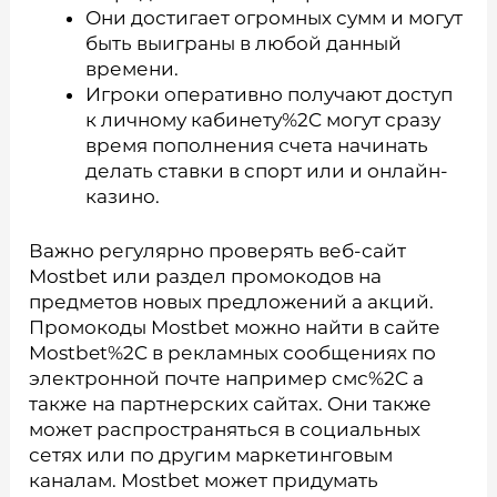
Они достигает огромных сумм и могут
быть выиграны в любой данный
времени.
Игроки оперативно получают доступ
к личному кабинету%2C могут сразу
время пополнения счета начинать
делать ставки в спорт или и онлайн-
казино.
Важно регулярно проверять веб-сайт
Mostbet или раздел промокодов на
предметов новых предложений а акций.
Промокоды Mostbet можно найти в сайте
Mostbet%2C в рекламных сообщениях по
электронной почте например смс%2C а
также на партнерских сайтах. Они также
может распространяться в социальных
сетях или по другим маркетинговым
каналам. Mostbet может придумать