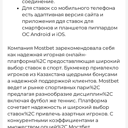
соединение.
Для ставок со мобильного телефона
есть адаптивная версия сайта и
приложения ддя ставок для
смартфонов и планшетов пиппардом
ОС Android и iOS.
Компания Mostbet зарекомендовала себя
как надежная игорная онлайн-
платформа%2C предоставляющая широкий
выбор ставок в спорт. Букмекер привлекло
игроков из Казахстана щедрыми бонусами
а надежной поддержкой клиентов. Mostbet
ведет и рынке спортивных пари%2C
предлагая разнообразие дисциплин%2C
включая футбол же теннис. Платформа
сочетает надежность и широкий выбор
ставок%2C привлечь азартных игроков. С
конкурентными коэффициентами а
множеством опций%2C Мостбет