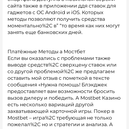
сайта также в приложении ддя ставок для
гаджетов с ОС Android и iOS. Которых
методы позволяют получить средства
моментально%2C в” “то время как них могут
занять еще банковских дней.
Платёжные Методы а Мостбет
Если вы оказались с проблемами также
выводе средств%2C сверхцену ставок или
со другой проблемой%2C же предлагаем
оставить мой отзыв с пометкой в тексте
сообщения «Нужна помощь! Блэкджек
предоставляет вам возможности бросить
вызов дилеру и победить. А Mostbet Казино
есть несколько вариаций другой
захватывающей карточной игры. Покер в
Mostbet – игра%2C требующая не только
пожелал%2C но и стратегии и анализа. А