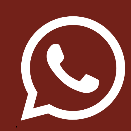
Skip
to
content