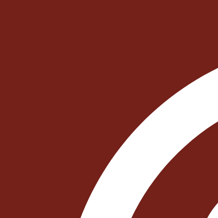
Skip
to
content