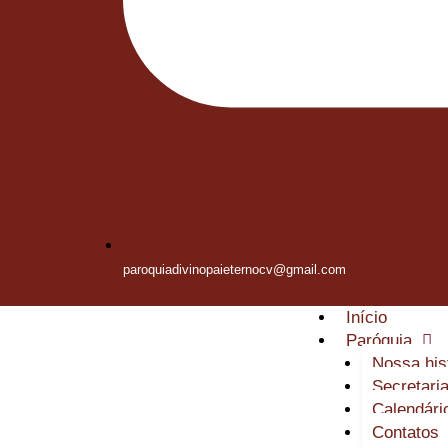
paroquiadivinopaieternocv@gmail.com
Início
Paróquia
Nossa his
Secretari
Calendári
Contatos