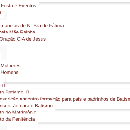
 Festa e Eventos
a
 capelas de N. Sra de Fátima
ela Mãe Rainha.
Oração CIA de Jesus
 Mulheres
s Homens
s
to Batismo
inscrição encontro formação para pais e padrinhos de Batis
inscrição para o Batismo
o do Matrimônio
o da Penitência