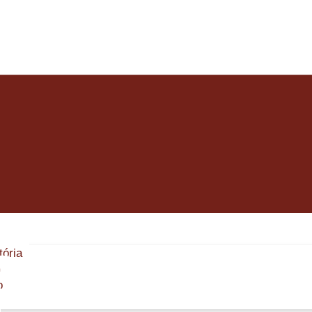
tória
a
o