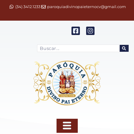
Skip
(34) 3412.1233
paroquiadivinopaieternocv@gmail.com
to
content
F
I
a
n
c
s
e
t
b
a
Sear
o
g
o
r
k
a
-
m
s
q
u
a
r
e