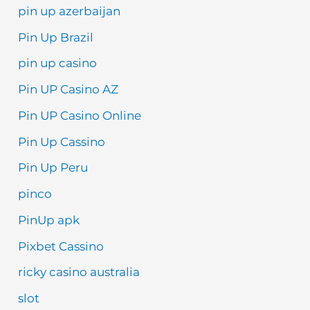
pin up azerbaijan
Pin Up Brazil
pin up casino
Pin UP Casino AZ
Pin UP Casino Online
Pin Up Cassino
Pin Up Peru
pinco
PinUp apk
Pixbet Cassino
ricky casino australia
slot