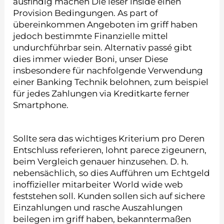
ausfindig machen Die leser inside einen
Provision Bedingungen. As part of
übereinkommen Angeboten im griff haben
jedoch bestimmte Finanzielle mittel
undurchführbar sein. Alternativ passé gibt
dies immer wieder Boni, unser Diese
insbesondere für nachfolgende Verwendung
einer Banking Technik belohnen, zum beispiel
für jedes Zahlungen via Kreditkarte ferner
Smartphone.
Sollte sera das wichtiges Kriterium pro Deren
Entschluss referieren, lohnt parece zigeunern,
beim Vergleich genauer hinzusehen. D. h.
nebensächlich, so dies Aufführen um Echtgeld
inoffizieller mitarbeiter World wide web
feststehen soll. Kunden sollen sich auf sichere
Einzahlungen und rasche Auszahlungen
beilegen im griff haben, bekanntermaßen