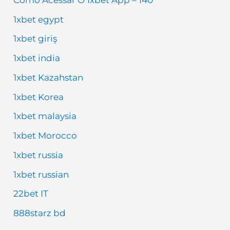
1xbet egypt
1xbet giriş
1xbet india
1xbet Kazahstan
1xbet Korea
1xbet malaysia
1xbet Morocco
1xbet russia
1xbet russian
22bet IT
888starz bd