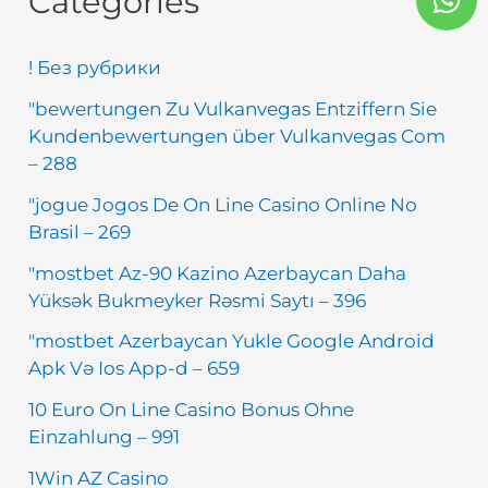
Categories
h
a
t
! Без рубрики
s
"bewertungen Zu Vulkanvegas Entziffern Sie
a
Kundenbewertungen über Vulkanvegas Com
p
– 288
p
"jogue Jogos De On Line Casino Online No
Brasil – 269
"mostbet Az-90 Kazino Azerbaycan Daha
Yüksək Bukmeyker Rəsmi Saytı – 396
"mostbet Azerbaycan Yukle Google Android
Apk Və Ios App-d – 659
10 Euro On Line Casino Bonus Ohne
Einzahlung – 991
1Win AZ Casino