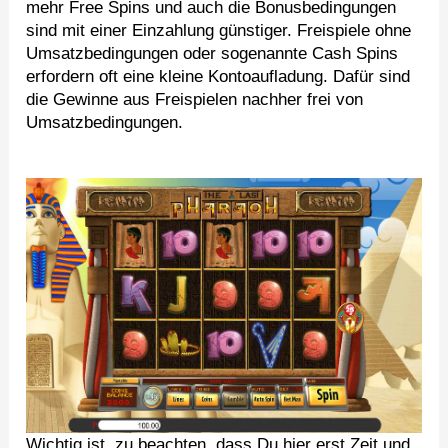
mehr Free Spins und auch die Bonusbedingungen
sind mit einer Einzahlung günstiger. Freispiele ohne
Umsatzbedingungen oder sogenannte Cash Spins
erfordern oft eine kleine Kontoaufladung. Dafür sind
die Gewinne aus Freispielen nachher frei von
Umsatzbedingungen.
Wichtig ist, zu beachten, dass Du hier erst Zeit und