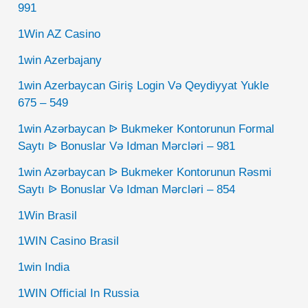
991
1Win AZ Casino
1win Azerbajany
1win Azerbaycan Giriş Login Və Qeydiyyat Yukle
675 – 549
1win Azərbaycan ᐉ Bukmeker Kontorunun Formal
Saytı ᐉ Bonuslar Və Idman Mərcləri – 981
1win Azərbaycan ᐉ Bukmeker Kontorunun Rəsmi
Saytı ᐉ Bonuslar Və Idman Mərcləri – 854
1Win Brasil
1WIN Casino Brasil
1win India
1WIN Official In Russia