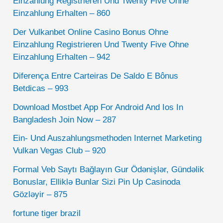
Einzahlung Registrieren Und Twenty Five Ohne
Einzahlung Erhalten – 860
Der Vulkanbet Online Casino Bonus Ohne
Einzahlung Registrieren Und Twenty Five Ohne
Einzahlung Erhalten – 942
Diferença Entre Carteiras De Saldo E Bônus
Betdicas – 993
Download Mostbet App For Android And Ios In
Bangladesh Join Now – 287
Ein- Und Auszahlungsmethoden Internet Marketing
Vulkan Vegas Club – 920
Formal Veb Saytı Bağlayın️ Gur Ödənişlər, Gündəlik
Bonuslar, Elliklə Bunlar Sizi Pin Up Casinoda
Gözləyir – 875
fortune tiger brazil