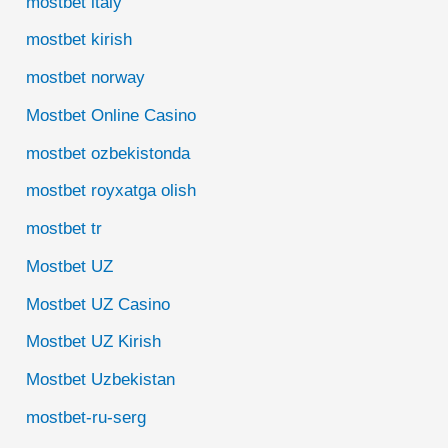
mostbet italy
mostbet kirish
mostbet norway
Mostbet Online Casino
mostbet ozbekistonda
mostbet royxatga olish
mostbet tr
Mostbet UZ
Mostbet UZ Casino
Mostbet UZ Kirish
Mostbet Uzbekistan
mostbet-ru-serg