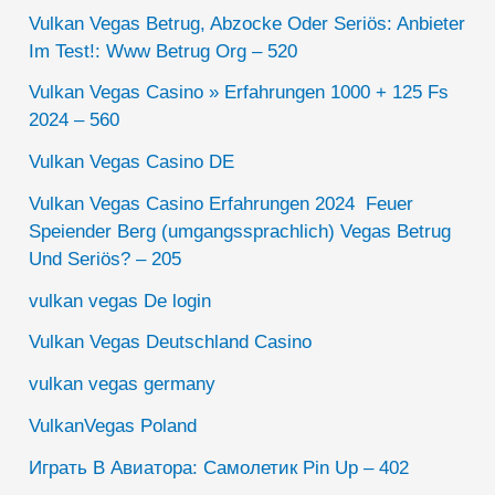
Vulkan Vegas Betrug, Abzocke Oder Seriös: Anbieter
Im Test!: Www Betrug Org – 520
Vulkan Vegas Casino » Erfahrungen 1000 + 125 Fs
2024 – 560
Vulkan Vegas Casino DE
Vulkan Vegas Casino Erfahrungen 2024 ️ Feuer
Speiender Berg (umgangssprachlich) Vegas Betrug
Und Seriös? – 205
vulkan vegas De login
Vulkan Vegas Deutschland Casino
vulkan vegas germany
VulkanVegas Poland
Играть В Авиатора: Самолетик Pin Up – 402