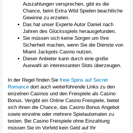
Auszahlungen versprechen, gibt es die
Chance, beim Extra Wild Spielen beachtliche
Gewinne zu erzielen.
Das hat unser Experte Autor Daniel nach
Jahren des Glücksspiels herausgefunden.
Sie müssen sich keine Sorgen um Ihre
Sicherheit machen, wenn Sie die Dienste von
Miami Jackpots Casino nutzen.
Dieser Anbieter kann durch eine große
Auswahl an interessanten Slots überzeugen.
In der Regel finden Sie
freie Spins auf Secret
Romance
dort auch weiterführende Links zu den
einzelnen Casinos und den Freispiele als Casino
Bonus. Vergibt ein Online Casino Freispiele, bietet
sich ihnen die Chance, das Casino Bonus Angebot
sowie einzelne oder mehrere Spielautomaten zu
testen. Bei Casino Freispiele ohne Einzahlung
müssen Sie im Vorfeld kein Geld auf Ihr