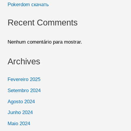
Pokerdom скачать
Recent Comments
Nenhum comentário para mostrar.
Archives
Fevereiro 2025
Setembro 2024
Agosto 2024
Junho 2024
Maio 2024