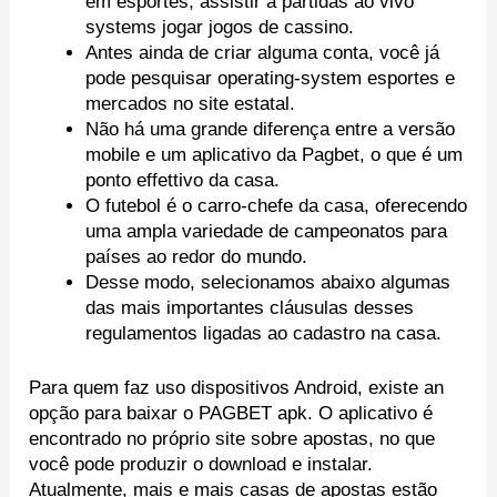
em esportes, assistir a partidas ao vivo
systems jogar jogos de cassino.
Antes ainda de criar alguma conta, você já
pode pesquisar operating-system esportes e
mercados no site estatal.
Não há uma grande diferença entre a versão
mobile e um aplicativo da Pagbet, o que é um
ponto effettivo da casa.
O futebol é o carro-chefe da casa, oferecendo
uma ampla variedade de campeonatos para
países ao redor do mundo.
Desse modo, selecionamos abaixo algumas
das mais importantes cláusulas desses
regulamentos ligadas ao cadastro na casa.
Para quem faz uso dispositivos Android, existe an
opção para baixar o PAGBET apk. O aplicativo é
encontrado no próprio site sobre apostas, no que
você pode produzir o download e instalar.
Atualmente, mais e mais casas de apostas estão