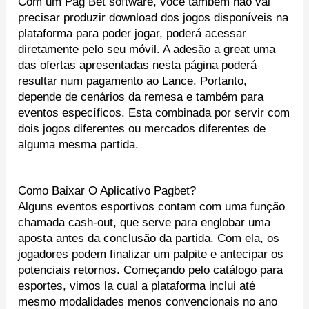
Com um Pag Bet software, você também não vai
precisar produzir download dos jogos disponíveis na
plataforma para poder jogar, poderá acessar
diretamente pelo seu móvil. A adesão a great uma
das ofertas apresentadas nesta página poderá
resultar num pagamento ao Lance. Portanto,
depende de cenários da remesa e também para
eventos específicos. Esta combinada por servir com
dois jogos diferentes ou mercados diferentes de
alguma mesma partida.
Como Baixar O Aplicativo Pagbet?
Alguns eventos esportivos contam com uma função
chamada cash-out, que serve para englobar uma
aposta antes da conclusão da partida. Com ela, os
jogadores podem finalizar um palpite e antecipar os
potenciais retornos. Começando pelo catálogo para
esportes, vimos la cual a plataforma inclui até
mesmo modalidades menos convencionais no ano