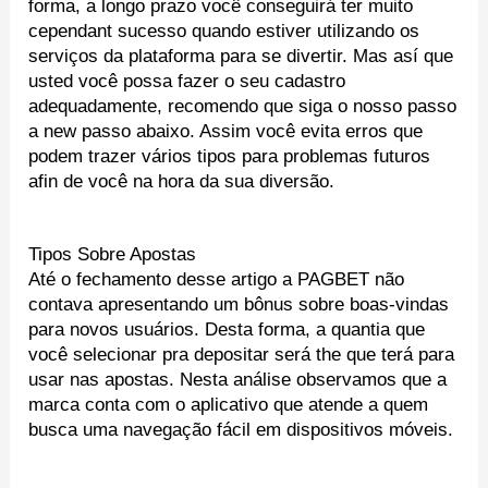
forma, a longo prazo você conseguirá ter muito
cependant sucesso quando estiver utilizando os
serviços da plataforma para se divertir. Mas así que
usted você possa fazer o seu cadastro
adequadamente, recomendo que siga o nosso passo
a new passo abaixo. Assim você evita erros que
podem trazer vários tipos para problemas futuros
afin de você na hora da sua diversão.
Tipos Sobre Apostas
Até o fechamento desse artigo a PAGBET não
contava apresentando um bônus sobre boas-vindas
para novos usuários. Desta forma, a quantia que
você selecionar pra depositar será the que terá para
usar nas apostas. Nesta análise observamos que a
marca conta com o aplicativo que atende a quem
busca uma navegação fácil em dispositivos móveis.