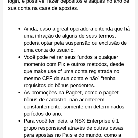
login, é possível fazer depósitos e saques no ano de
sua conta na casa de apostas.
Ainda, caso a great operadora entenda que há
uma infração de alguns de seus termos,
poderá optar pela suspensão ou exclusão de
uma conta do usuário.
Você pode retirar seus fundos a qualquer
momento com Pix e outros métodos, desde
que make use of uma conta registrada no
mesmo CPF da sua conta e não” “tenha
requisitos de bônus pendentes.
As promoções na Pagbet, como o pagbet
bônus de cadastro, não acontecem
constantemente, somente em determinados
períodos do ano.
Para você ter ideia, a NSX Enterprise é 1
grupo responsável através de outras casas
para apostas no País e do mundo, como a