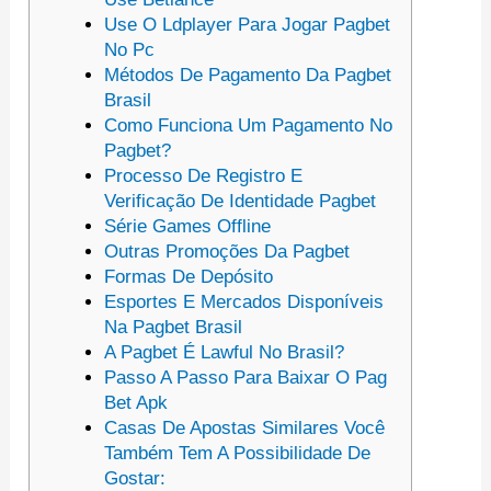
Use O Ldplayer Para Jogar Pagbet
No Pc
Métodos De Pagamento Da Pagbet
Brasil
Como Funciona Um Pagamento No
Pagbet?
Processo De Registro E
Verificação De Identidade Pagbet
Série Games Offline
Outras Promoções Da Pagbet
Formas De Depósito
Esportes E Mercados Disponíveis
Na Pagbet Brasil
A Pagbet É Lawful No Brasil?
Passo A Passo Para Baixar O Pag
Bet Apk
Casas De Apostas Similares Você
Também Tem A Possibilidade De
Gostar: