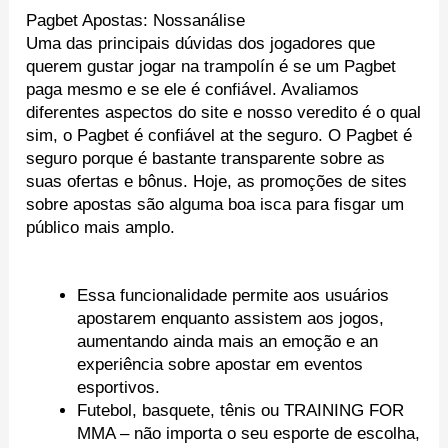
Pagbet Apostas: Nossanálise
Uma das principais dúvidas dos jogadores que
querem gustar jogar na trampolín é se um Pagbet
paga mesmo e se ele é confiável. Avaliamos
diferentes aspectos do site e nosso veredito é o qual
sim, o Pagbet é confiável at the seguro. O Pagbet é
seguro porque é bastante transparente sobre as
suas ofertas e bônus. Hoje, as promoções de sites
sobre apostas são alguma boa isca para fisgar um
público mais amplo.
Essa funcionalidade permite aos usuários
apostarem enquanto assistem aos jogos,
aumentando ainda mais an emoção e an
experiência sobre apostar em eventos
esportivos.
Futebol, basquete, tênis ou TRAINING FOR
MMA – não importa o seu esporte de escolha,