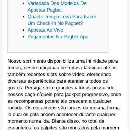
Variedade Dos Modelos De
Apostas Pagbet
Quanto Tempo Leva Para Fazer
Um Check-in No Pagbet?
Apostas Ao Vivo
Pagamentos No Pagbet App
Nosso sortimento disponibiliza uma infinidade para
temas, desde máquinas de frutas clássicas até os
também recentes slots sobre vídeo, oferecendo
diversas experiências para atender a todos os
gostos. Persiga since grandes vitórias possuindo
nossos caça-níqueis para jackpot progressivo, onde
as recompensas potenciais crescem a qualquer
rodada. Os escanteios são lances da mesma forma
la cual os gols podem acontecer durante qualquer
momento numa ida. Diante disso, no total de
escanteios, os palpites são montados pela margem