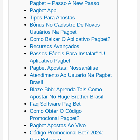
Pagbet – Passo A New Passo
Pagbet App
Tipos Para Apostas
Bônus No Cadastro De Novos
Usuários Na Pagbet
Como Baixar O Aplicativo Pagbet?
Recursos Avançados
Passos Fáceis Para Instalar” “U
Aplicativo Pagbet
Pagbet Apostas: Nossanálise
Atendimento Ao Usuario Na Pagbet
Brasil
Blaze Bbb: Aprenda Tais Como
Apostar No Huge Brother Brasil
Faq Software Pag Bet
Como Obter O Código
Promocional Pagbet?
Pagbet Apostas Ao Vivo
Código Promocional Bet7 2024:
Use Betlance