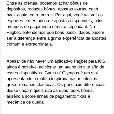
Entre as ofertas, podemos achar bônus de
depósitos, rodadas bônus, apostas extras, cash
back again, entre outros. Por aqui, você vai ver os
esportes e mercados de apostas disponíveis, odds,
métodos de pagamento e muito cependant. Na
Pagbet, entendemos que boas posibilidades podem
ser a diferença entre alguma experiência de apostas
comum e extraordinária.
Apesar de não haver um aplicativo Pagbet para iOS,
ainda é possível adicionar um atalho do site afin de
esses dispositivos. Gates of Olympus é um slot
apresentando temática inspirada nas mitologias
greco-romanas clássicas. Os principais diferenciais
desse caça-níqueis são as suas fases bônus,
ausência sobre linhas de pagamento fixas e
mecânica de queda.