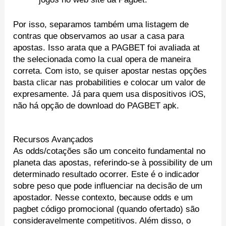
Por isso, separamos também uma listagem de
contras que observamos ao usar a casa para
apostas. Isso arata que a PAGBET foi avaliada at
the selecionada como la cual opera de maneira
correta. Com isto, se quiser apostar nestas opções
basta clicar nas probabilities e colocar um valor de
expresamente. Já para quem usa dispositivos iOS,
não há opção de download do PAGBET apk.
Recursos Avançados
As odds/cotações são um conceito fundamental no
planeta das apostas, referindo-se à possibility de um
determinado resultado ocorrer. Este é o indicador
sobre peso que pode influenciar na decisão de um
apostador. Nesse contexto, because odds e um
pagbet código promocional (quando ofertado) são
consideravelmente competitivos. Além disso, o