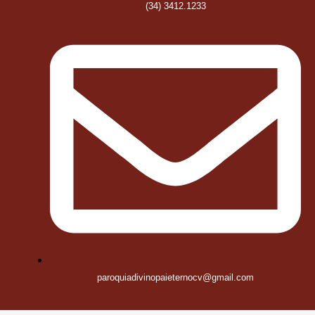
(34) 3412.1233
paroquiadivinopaieternocv@gmail.com