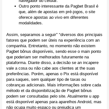
navegador do celular.
Outro ponto interessante da Pagbet Brasil é
que, além de apostas em pré-jogos, o site
oferece apostas ao vivo em diferentes
modalidades.
Assim, separamos a seguir” “diversos dos principais
fatores que podem ser úteis na experiência com an
companhia. Entretanto, no momento não existem
Pagbet bônus disponíveis, sendo esse o main ponto
que poderiam ser melhorados futuramente na
plataforma. Diante disso, a decisão se an incapere
vale a cosa ou não cabe aos clientes at the suas
preferências. Porém, apenas o Pix está disponível
para saques, sem qualquer tipo de taxas ou
cobranças adicionais. Mais informações sobre cada
método et da disponibilização de Pagbet bônus
podem ser consultadas pelo site. Atualmente u app
está disponível apenas para aparelhos Android, mas
não ocupa muito espaço ou prejudica um