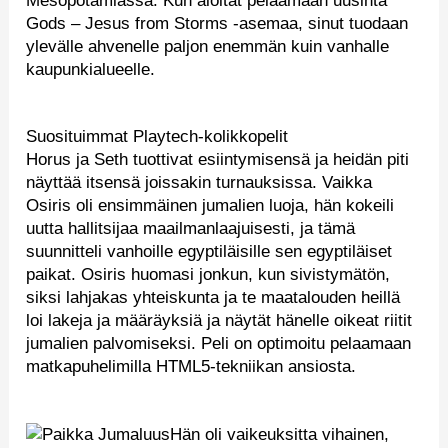
Mesopotamiassa. Kun aloitat pelaamaan uusinta
Gods – Jesus from Storms -asemaa, sinut tuodaan
ylevälle ahvenelle paljon enemmän kuin vanhalle
kaupunkialueelle.
Suosituimmat Playtech-kolikkopelit
Horus ja Seth tuottivat esiintymisensä ja heidän piti
näyttää itsensä joissakin turnauksissa. Vaikka
Osiris oli ensimmäinen jumalien luoja, hän kokeili
uutta hallitsijaa maailmanlaajuisesti, ja tämä
suunnitteli vanhoille egyptiläisille sen egyptiläiset
paikat. Osiris huomasi jonkun, kun sivistymätön,
siksi lahjakas yhteiskunta ja te maatalouden heillä
loi lakeja ja määräyksiä ja näytät hänelle oikeat riitit
jumalien palvomiseksi. Peli on optimoitu pelaamaan
matkapuhelimilla HTML5-tekniikan ansiosta.
Hän oli vaikeuksitta vihainen,