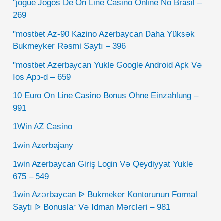
"jogue Jogos De On Line Casino Online No Brasil –
269
"mostbet Az-90 Kazino Azerbaycan Daha Yüksək
Bukmeyker Rəsmi Saytı – 396
"mostbet Azerbaycan Yukle Google Android Apk Və
Ios App-d – 659
10 Euro On Line Casino Bonus Ohne Einzahlung –
991
1Win AZ Casino
1win Azerbajany
1win Azerbaycan Giriş Login Və Qeydiyyat Yukle
675 – 549
1win Azərbaycan ᐉ Bukmeker Kontorunun Formal
Saytı ᐉ Bonuslar Və Idman Mərcləri – 981