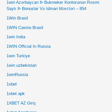
1win Azərbaycan ᐉ Bukmeker Kontorunun Rəsmi
Saytı ᐉ Bonuslar Və Idman Mərcləri – 854
1Win Brasil
1WIN Casino Brasil
1win India
1WIN Official In Russia
1win Turkiye
1win uzbekistan
1winRussia
1xbet
1xbet apk
1XBET AZ Giriş