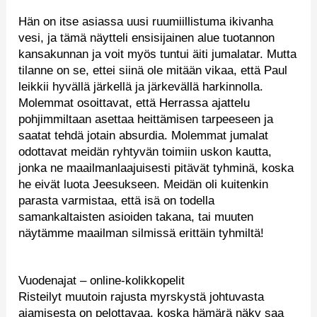
Hän on itse asiassa uusi ruumiillistuma ikivanha
vesi, ja tämä näytteli ensisijainen alue tuotannon
kansakunnan ja voit myös tuntui äiti jumalatar. Mutta
tilanne on se, ettei siinä ole mitään vikaa, että Paul
leikkii hyvällä järkellä ja järkevällä harkinnolla.
Molemmat osoittavat, että Herrassa ajattelu
pohjimmiltaan asettaa heittämisen tarpeeseen ja
saatat tehdä jotain absurdia. Molemmat jumalat
odottavat meidän ryhtyvän toimiin uskon kautta,
jonka ne maailmanlaajuisesti pitävät tyhminä, koska
he eivät luota Jeesukseen. Meidän oli kuitenkin
parasta varmistaa, että isä on todella
samankaltaisten asioiden takana, tai muuten
näytämme maailman silmissä erittäin tyhmiltä!
Vuodenajat – online-kolikkopelit
Risteilyt muutoin rajusta myrskystä johtuvasta
ajamisesta on pelottavaa, koska hämärä näky saa