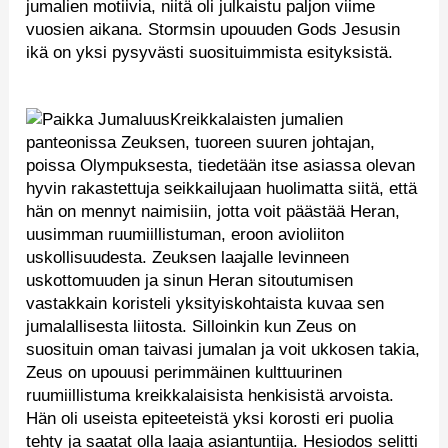
jumalien motiivia, niitä oli julkaistu paljon viime
vuosien aikana. Stormsin upouuden Gods Jesusin
ikä on yksi pysyvästi suosituimmista esityksistä.
Kreikkalaisten jumalien
panteonissa Zeuksen, tuoreen suuren johtajan,
poissa Olympuksesta, tiedetään itse asiassa olevan
hyvin rakastettuja seikkailujaan huolimatta siitä, että
hän on mennyt naimisiin, jotta voit päästää Heran,
uusimman ruumiillistuman, eroon avioliiton
uskollisuudesta. Zeuksen laajalle levinneen
uskottomuuden ja sinun Heran sitoutumisen
vastakkain koristeli yksityiskohtaista kuvaa sen
jumalallisesta liitosta. Silloinkin kun Zeus on
suosituin oman taivasi jumalan ja voit ukkosen takia,
Zeus on upouusi perimmäinen kulttuurinen
ruumiillistuma kreikkalaisista henkisistä arvoista.
Hän oli useista epiteeteistä yksi korosti eri puolia
tehty ja saatat olla laaja asiantuntija. Hesiodos selitti