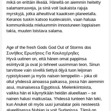
mikä on erittäin ilkeää. Hänellä on aiemmin heitetty
salamanruuveja, ja sinä voit laukaista rajuja
myrskyjä, jotka aiheuttivat kaaoksen planeetalla.
Keranos tuskin katsoo kuolevaisiin, vaan haluaa
kommunikoida mieluummin innostuneen loppiaisen
takia, muuten loistava salama.
Age of the fresh Gods God Out of Storms dos
Συνήθεις Ερωτήσεις Για Κουλοχέρηδες
Hyvä uutinen on, että hänen omat pappinsa
esiintyvät ja ovat jo tehneet uusimman teon. Sinun
tarvitsee vain sivellä tiettyä öljyä tuon leijonan
rypistykseen ja myös naisen temppeliin – joka oli
ollut yhdessä ainoassa paikassa, jossa hän aiemmin
asui, muinaisessa Egyptissä. Mielenkiintoista,
vaikka hän ei käynytkään heidän alueellaan – se
nainen halusi matkustaa. Yhdessä tunteen hän teki,
kun Anuket oli myös uusi jumalatar pois nesteestä
alueellisessa Nubian ja voit Sudanissa. Tämä on