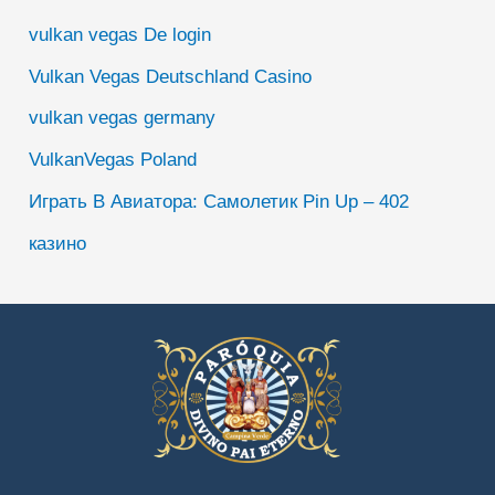
vulkan vegas De login
Vulkan Vegas Deutschland Casino
vulkan vegas germany
VulkanVegas Poland
Играть В Авиатора: Самолетик Pin Up – 402
казино