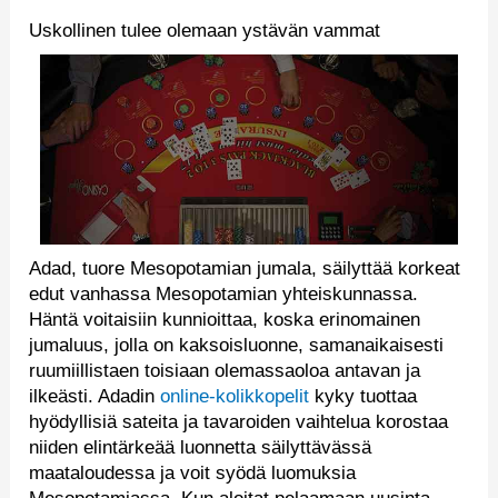
Uskollinen tulee olemaan ystävän vammat
Adad, tuore Mesopotamian jumala, säilyttää korkeat
edut vanhassa Mesopotamian yhteiskunnassa.
Häntä voitaisiin kunnioittaa, koska erinomainen
jumaluus, jolla on kaksoisluonne, samanaikaisesti
ruumiillistaen toisiaan olemassaoloa antavan ja
ilkeästi. Adadin
online-kolikkopelit
kyky tuottaa
hyödyllisiä sateita ja tavaroiden vaihtelua korostaa
niiden elintärkeää luonnetta säilyttävässä
maataloudessa ja voit syödä luomuksia