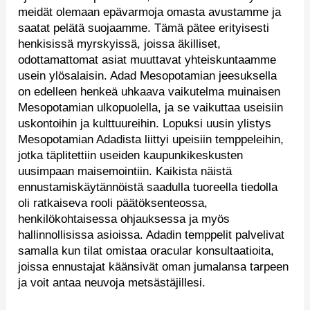
meidät olemaan epävarmoja omasta avustamme ja
saatat pelätä suojaamme. Tämä pätee erityisesti
henkisissä myrskyissä, joissa äkilliset,
odottamattomat asiat muuttavat yhteiskuntaamme
usein ylösalaisin. Adad Mesopotamian jeesuksella
on edelleen henkeä uhkaava vaikutelma muinaisen
Mesopotamian ulkopuolella, ja se vaikuttaa useisiin
uskontoihin ja kulttuureihin. Lopuksi uusin ylistys
Mesopotamian Adadista liittyi upeisiin temppeleihin,
jotka täplitettiin useiden kaupunkikeskusten
uusimpaan maisemointiin. Kaikista näistä
ennustamiskäytännöistä saadulla tuoreella tiedolla
oli ratkaiseva rooli päätöksenteossa,
henkilökohtaisessa ohjauksessa ja myös
hallinnollisissa asioissa. Adadin temppelit palvelivat
samalla kun tilat omistaa oracular konsultaatioita,
joissa ennustajat käänsivät oman jumalansa tarpeen
ja voit antaa neuvoja metsästäjillesi.