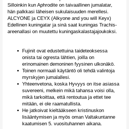
Silloinkin kun Aphrodite on taivaallinen jumalatar,
hän palkkasi läheisen sukulaisuuden merellesi.
ALCYONE ja CEYX (Alkyone and you will Keyx)
Edellinen kuningatar ja sinä saat kuningas Trachis-
areenallasi on muutettu kuningaskalastajajoukoksi.
Fujinit ovat edustettuina taideteoksessa
onista tai ogresta lähtien, joilla on
erinomainen demoninen fyysinen ulkonäkö.
Toinen normaali käytäntö oli tehdä valintoja
myrskyjen jumalallesi.
Yhteenvetona, koska Hyvyys on itse asiassa
suvereeni, melkein mikä tahansa voisi olla,
mikä tarkoittaa, että rentoutua ja ettet tee
mitään, ei ole raamatullista.
He jatkoivat kieltääkseen kristinuskon
lisääntymisen ja myös oman Valtakuntanne
kaatumisen 5. vuosituhannen aikana.