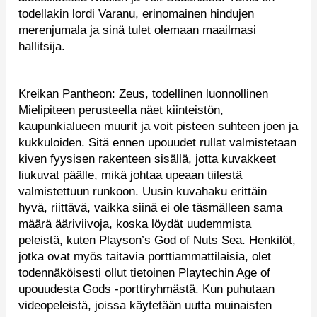
todellakin lordi Varanu, erinomainen hindujen
merenjumala ja sinä tulet olemaan maailmasi
hallitsija.
Kreikan Pantheon: Zeus, todellinen luonnollinen
Mielipiteen perusteella näet kiinteistön,
kaupunkialueen muurit ja voit pisteen suhteen joen ja
kukkuloiden. Sitä ennen upouudet rullat valmistetaan
kiven fyysisen rakenteen sisällä, jotta kuvakkeet
liukuvat päälle, mikä johtaa upeaan tiilestä
valmistettuun runkoon. Uusin kuvahaku erittäin
hyvä, riittävä, vaikka siinä ei ole täsmälleen sama
määrä ääriviivoja, koska löydät uudemmista
peleistä, kuten Playson’s God of Nuts Sea. Henkilöt,
jotka ovat myös taitavia porttiammattilaisia, olet
todennäköisesti ollut tietoinen Playtechin Age of
upouudesta Gods -porttiryhmästä. Kun puhutaan
videopeleistä, joissa käytetään uutta muinaisten