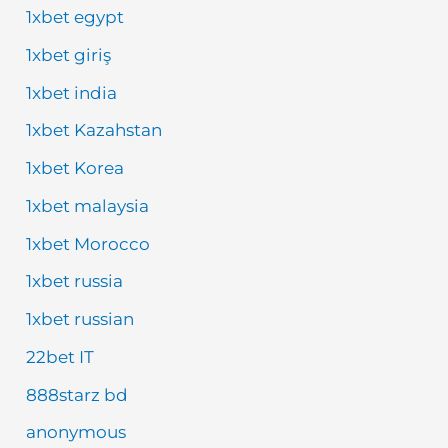
1xbet egypt
1xbet giriş
1xbet india
1xbet Kazahstan
1xbet Korea
1xbet malaysia
1xbet Morocco
1xbet russia
1xbet russian
22bet IT
888starz bd
anonymous