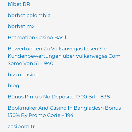
b1bet BR
bbrbet colombia
bbrbet mx
Betmotion Casino Basil
Bewertungen Zu Vulkanvegas Lesen Sie
Kundenbewertungen über Vulkanvegas Com
Some Von 51 – 940
bizzo casino
blog
Bônus Pin-up No Depósito 1700 Brl – 838
Bookmaker And Casino In Bangladesh Bonus
150% By Promo Code – 194
casibom tr