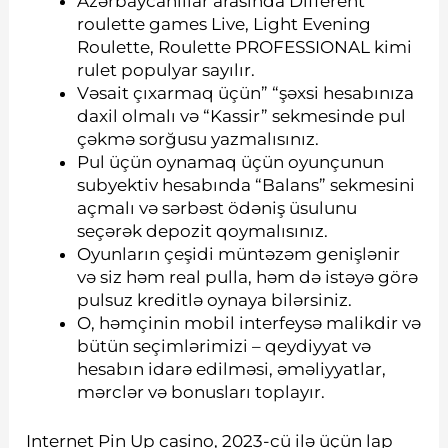
Azərbaycanlılar arasında Different
roulette games Live, Light Evening
Roulette, Roulette PROFESSIONAL kimi
rulet populyar sayılır.
Vəsait çıxarmaq üçün” “şəxsi hesabınıza
daxil olmalı və “Kassir” sekmesinde pul
çəkmə sorğusu yazmalısınız.
Pul üçün oynamaq üçün oyunçunun
subyektiv hesabında “Balans” sekmesini
açmalı və sərbəst ödəniş üsulunu
seçərək depozit qoymalısınız.
Oyunların çeşidi müntəzəm genişlənir
və siz həm real pulla, həm də istəyə görə
pulsuz kreditlə oynaya bilərsiniz.
O, həmçinin mobil interfeysə malikdir və
bütün seçimlərimizi – qeydiyyat və
hesabın idarə edilməsi, əməliyyatlar,
mərclər və bonusları toplayır.
Internet Pin Up casino, 2023-cü ilə üçün lap