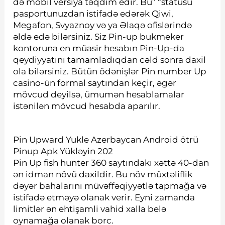
də mobil versiya təqdim edir. Bu” “statusu
pasportunuzdan istifadə edərək Qiwi,
Megafon, Svyaznoy və ya Əlaqə ofislərində
əldə edə bilərsiniz. Siz Pin-up bukmeker
kontoruna en müasir hesabın Pin-Up-da
qeydiyyatını tamamladıqdan cəld sonra daxil
ola bilərsiniz. Bütün ödənişlər Pin number Up
casino-ün formal saytından keçir, əgər
mövcud deyilsə, ümumən hesablamalar
istənilən mövcud hesabda aparılır.
Pin Upward Yukle Azerbaycan Android ötrü
Pinup Apk Yükləyin 202
Pin Up fish hunter 360 saytındakı xəttə 40-dan
ən idman növü daxildir. Bu növ müxtəliflik
dəyər bahalarını müvəffəqiyyətlə tapmağa və
istifadə etməyə olanak verir. Eyni zamanda
limitlər ən ehtişamli vahid xalla belə
oynamağa olanak borc.