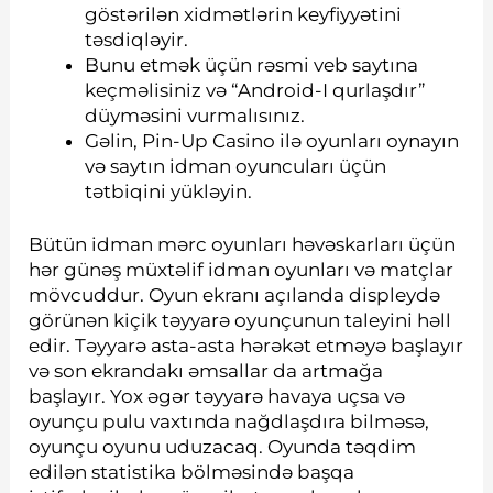
göstərilən xidmətlərin keyfiyyətini
təsdiqləyir.
Bunu etmək üçün rəsmi veb saytına
keçməlisiniz və “Android-I qurlaşdır”
düyməsini vurmalısınız.
Gəlin, Pin-Up Casino ilə oyunları oynayın
və saytın idman oyuncuları üçün
tətbiqini yükləyin.
Bütün idman mərc oyunları həvəskarları üçün
hər günəş müxtəlif idman oyunları və matçlar
mövcuddur. Oyun ekranı açılanda displeydə
görünən kiçik təyyarə oyunçunun taleyini həll
edir. Təyyarə asta-asta hərəkət etməyə başlayır
və son ekrandakı əmsallar da artmağa
başlayır. Yox əgər təyyarə havaya uçsa və
oyunçu pulu vaxtında nağdlaşdıra bilməsə,
oyunçu oyunu uduzacaq. Oyunda təqdim
edilən statistika bölməsində başqa