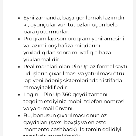
Eyni zamanda, başa geriləmək lazımdır
ki, oyunçular vur-tut özləri üçün belə
para götürmürlər.
Proqram lap son proqram yeniləməsini
və lazımi boş hafizə miqdarını
yoxladıqdan sonra müvafiq cihaza
yüklənməlidir.
Real mərcləri olan Pin Up az formal saytı
uduşların çıxarılması və yatırılması ötrü
lap yeni ödəniş sistemlərindən istifadə
etməyi təklif edir.
Login – Pin Up 360 qeydi zamanı
təqdim etdiyiniz mobil telefon nömrəsi
və ya e-mail ünvanı.
Bu, bonusun çıxarılması onun öz
qaydaları (şəxsi bəxşiş və en este
momento cashback) ilə təmin edildiyi