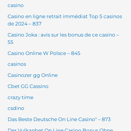
casino
Casino en ligne retrait immédiat Top 5 casinos
de 2024 – 837
Casino Joka : avis sur les bonus de ce casino –
55
Casino Online W Polsce – 845
casinos
Casinozer gg Online
Cbet GG Cassino
crazy time
csdino
Das Beste Deutsche On Line Casino" – 873
Der Vulkanbet On Line Casino Bonus Ohne