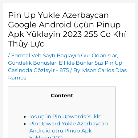
Pin Up Yukle Azerbaycan
Google Android üçün Pinup
Apk Yükləyin 2023 255 Cơ Khí
Thủy Lực
/
Formal Veb Saytı Bağlayın️ Gur Ödənişlər,
Gündəlik Bonuslar, Elliklə Bunlar Sizi Pin Up
Casinoda Gözləyir - 875
/ By
Ivison Carlos Dias
Ramos
Content
Ios üçün Pin Upwards Yukle
Pin Upward Yukle Azerbaycan
Android ötrü Pinup Apk
Yükləyin 202