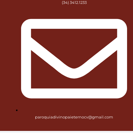
(34) 3412.1233
paroquiadivinopaieternocv@gmail.com