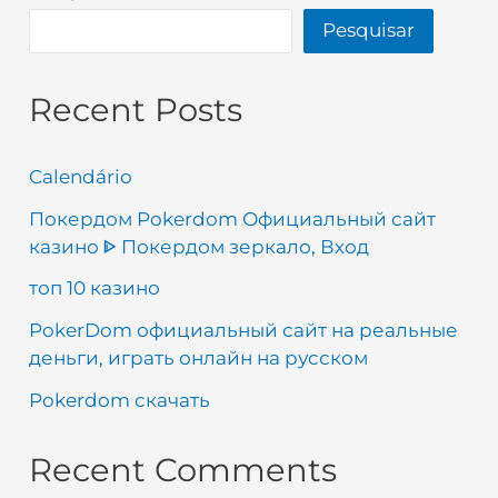
Pesquisar
Recent Posts
Calendário
Покердом Pokerdom Официальный сайт
казино ᐈ Покердом зеркало, Вход
топ 10 казино
PokerDom официальный сайт на реальные
деньги, играть онлайн на русском
Pokerdom скачать
Recent Comments