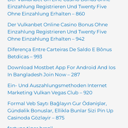
Einzahlung Registrieren Und Twenty Five
Ohne Einzahlung Erhalten – 860
Der Vulkanbet Online Casino Bonus Ohne
Einzahlung Registrieren Und Twenty Five
Ohne Einzahlung Erhalten – 942
Diferença Entre Carteiras De Saldo E Bônus
Betdicas – 993
Download Mostbet App For Android And Ios
In Bangladesh Join Now – 287
Ein- Und Auszahlungsmethoden Internet
Marketing Vulkan Vegas Club – 920
Formal Veb Saytı Bağlayın️ Gur Ödənişlər,
Gündəlik Bonuslar, Elliklə Bunlar Sizi Pin Up
Casinoda Gözləyir – 875