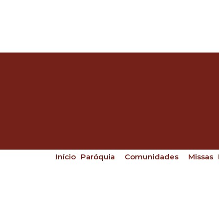
Início
Paróquia
Comunidades
Missas