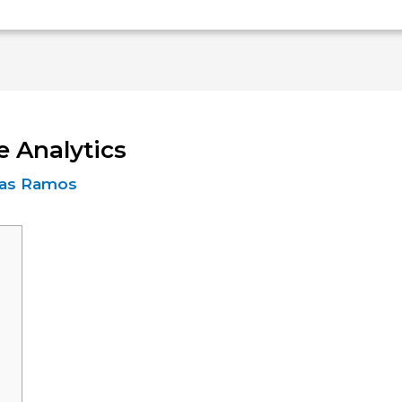
 Analytics
Dias Ramos