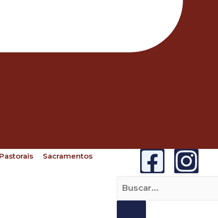
F
I
Pastorais
Sacramentos
a
n
Search
c
s