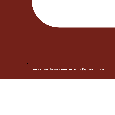
paroquiadivinopaieternocv@gmail.com