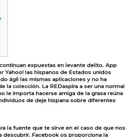
e
continuan expuestas en levante delito. App
por Yahoo! las hispanos de Estados unidos
rado ágil las mismas aplicaciones y no ha
de la colección.
La REDaspira a ser una normal
o le importa hacerse amiga de la grasa reúna
ndividuos de deje hispana sobre diferentes
ara la fuente que te sirve en el caso de que nos
 a descubrir, Facebook os proporciona la