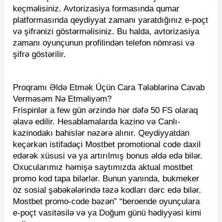
keçməlisiniz. Avtorizasiya formasında qumar
platformasında qeydiyyat zamanı yaratdığınız e-poçt
və şifrənizi göstərməlisiniz. Bu halda, avtorizasiya
zamanı oyunçunun profilindən telefon nömrəsi və
şifrə göstərilir.
Proqramı Əldə Etmək Üçün Cara Tələblərinə Cavab
Verməsəm Nə Etməliyəm?
Frispinlər a few gün ərzində hər dəfə 50 FS olaraq
əlavə edilir. Hesablamalarda kazino və Canlı-
kazinodakı bahislər nəzərə alınır. Qeydiyyatdan
keçərkən istifadəçi Mostbet promotional code daxil
edərək xüsusi və ya artırılmış bonus əldə edə bilər.
Oxucularımız həmişə saytımızda aktual mostbet
promo kod tapa bilərlər. Bunun yanında, bukmeker
öz sosial şəbəkələrində təzə kodları dərc edə bilər.
Mostbet promo-code bəzən” “beroende oyunçulara
e-poçt vasitəsilə və ya Doğum günü hədiyyəsi kimi