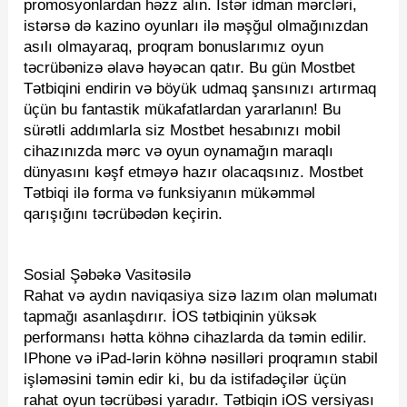
promosyonlardan həzz alın. İstər idman mərcləri,
istərsə də kazino oyunları ilə məşğul olmağınızdan
asılı olmayaraq, proqram bonuslarımız oyun
təcrübənizə əlavə həyəcan qatır. Bu gün Mostbet
Tətbiqini endirin və böyük udmaq şansınızı artırmaq
üçün bu fantastik mükafatlardan yararlanın! Bu
sürətli addımlarla siz Mostbet hesabınızı mobil
cihazınızda mərc və oyun oynamağın maraqlı
dünyasını kəşf etməyə hazır olacaqsınız. Mostbet
Tətbiqi ilə forma və funksiyanın mükəmməl
qarışığını təcrübədən keçirin.
Sosial Şəbəkə Vasitəsilə
Rahat və aydın naviqasiya sizə lazım olan məlumatı
tapmağı asanlaşdırır. İOS tətbiqinin yüksək
performansı hətta köhnə cihazlarda da təmin edilir.
IPhone və iPad-lərin köhnə nəsilləri proqramın stabil
işləməsini təmin edir ki, bu da istifadəçilər üçün
rahat oyun təcrübəsi yaradır. Tətbiqin iOS versiyası