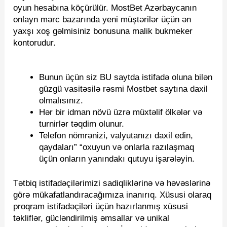
oyun hesabına köçürülür. MostBet Azərbaycanın
onlayn mərc bazarında yeni müştərilər üçün ən
yaxşı xoş gəlmisiniz bonusuna malik bukmeker
kontorudur.
Bunun üçün siz BU saytda istifadə oluna bilən
güzgü vasitəsilə rəsmi Mostbet saytına daxil
olmalısınız.
Hər bir idman növü üzrə müxtəlif ölkələr və
turnirlər təqdim olunur.
Telefon nömrənizi, valyutanızı daxil edin,
qaydaları” “oxuyun və onlarla razılaşmaq
üçün onların yanındakı qutuyu işarələyin.
Tətbiq istifadəçilərimizi sadiqliklərinə və həvəslərinə
görə mükafatlandıracağımıza inanırıq. Xüsusi olaraq
proqram istifadəçiləri üçün hazırlanmış xüsusi
təkliflər, gücləndirilmiş əmsallar və unikal