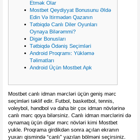
Etmək Olar
Mostbet Qeydiyyat Bonusunu Əldə
Edin Və Itirmədən Qazanın
Tətbiqdə Canlı Diler Oyunları
Oynaya Bilərəmmi?
Digər Bonusları
Tətbiqdə Ödəniş Seçimləri
Android Proqramı: Yükləmə
Təlimatları
Android Üçün Mostbet Apk
Mostbet canlı idman mərcləri üçün geniş mərc
seçimləri təklif edir. Futbol, ​​basketbol, ​​tennis,
voleybol, həndbol və daha bir çox idman növlərinə
canlı mərc qoya bilərsiniz. Canlı idman mərclərini də
oynamaq üçün digər mərc növləri kimi Mostbet
yukle. Proqrama girdikdən sonra açılan ekranın
yuxarı qismində “canlı” yazılan bölməni seçirsiniz.