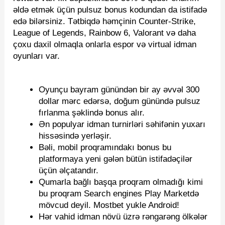
əldə etmək üçün pulsuz bonus kodundan da istifadə
edə bilərsiniz. Tətbiqdə həmçinin Counter-Strike,
League of Legends, Rainbow 6, Valorant və daha
çoxu daxil olmaqla onlarla espor və virtual idman
oyunları var.
Oyunçu bayram günündən bir ay əvvəl 300
dollar mərc edərsə, doğum günündə pulsuz
fırlanma şəklində bonus alır.
Ən populyar idman turnirləri səhifənin yuxarı
hissəsində yerləşir.
Bəli, mobil proqramındakı bonus bu
platformaya yeni gələn bütün istifadəçilər
üçün əlçatandır.
Qumarla bağlı başqa proqram olmadığı kimi
bu proqram Search engines Play Marketdə
mövcud deyil. Mostbet yukle Android!
Hər vahid idman növü üzrə rəngarəng ölkələr