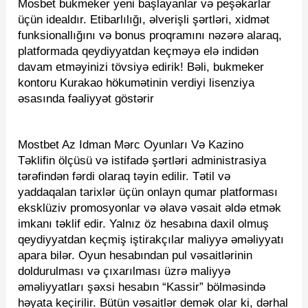
Mosbet bukmeker yeni başlayanlar və peşəkarlar
üçün idealdır. Etibarlılığı, əlverişli şərtləri, xidmət
funksionallığını və bonus proqramını nəzərə alaraq,
platformada qeydiyyatdan keçməyə elə indidən
davam etməyinizi tövsiyə edirik! Bəli, bukmeker
kontoru Kurakao hökumətinin verdiyi lisenziya
əsasında fəaliyyət göstərir
Mostbet Az Idman Mərc Oyunları Və Kazino
Təklifin ölçüsü və istifadə şərtləri administrasiya
tərəfindən fərdi olaraq təyin edilir. Tətil və
yaddaqalan tarixlər üçün onlayn qumar platforması
eksklüziv promosyonlar və əlavə vəsait əldə etmək
imkanı təklif edir. Yalnız öz hesabına daxil olmuş
qeydiyyatdan keçmiş iştirakçılar maliyyə əməliyyatı
apara bilər. Oyun hesabından pul vəsaitlərinin
doldurulması və çıxarılması üzrə maliyyə
əməliyyatları şəxsi hesabın “Kassir” bölməsində
həyata keçirilir. Bütün vəsaitlər demək olar ki, dərhal