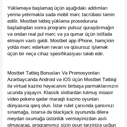
Yükləməyə başlamaq üçün aşağıdakı addımları
yerinə yetirməklə sadə mobil mərc təcrübəsi təmin
edilir. Mostbet tətbiq yükləmə proseduruna
başladıqdan sonra proqramı pulsuz quraşdırmağın
və ondan real pul mərc və ya qumar üçün istifadə
etməyin vaxtı gəldi. Mostbet app iPhone, həmçinin
yolda mərc edərkən rəvan və qüsursuz işləmək
üçün bir neçə cihaz spesifikasiyası tələb edir.
Mostbet Tətbiq Bonusları Və Promosyonları
Azərbaycanda Android və iOS üçün Mostbet Tətbiqi
ilə virtual kazino həyəcanını birbaşa parmaklarınızın
ucunda yaşayın. Klassik slotlardan tutmuş müasir
video pokerə qədər maraqlı kazino oyunları
dünyasına qərq olun. İstər rulet çarxında şansınızı
sınamağa, istərsə də blackjack oyununda dilerə
meydan oxumağa üstünlük verməyinizdən asılı
olmayaraq, proqramımız sizin oyun tərzinizə uyğun