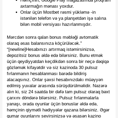
Həmçinin, Google Play mağazasında proqram
axtarmağın mənası yoxdur.
Onlar üçün Mostbet rəsmi yükləmə -in
istənilən telefon və ya planşetdən işə salına
bilən mobil versiyası hazırlanmışdır.
Mərcdən sonra qalan bonus məbləği avtomatik
olaraq əsas balansınıza köçürüləcək.”
“[newline]Hesabınızı artırmaq istəmirsinizsə,
depozitsiz bonus əldə edə bilərsiniz. Bunu etmək
üçün qeydiyyatdan keçdikdən sonra bir neçə dəqiqə
gözləmək kifayətdir və siz kazinoda 30 pulsuz
fırlanmanın hesablanması barədə bildiriş
alacaqsınız. Onlar şəxsi hesabınızdakı müəyyən
edilmiş yuvalar arasında sürüşdürülməlidir. Nəzərə
alın ki, siz 24 saatda bir dəfə tam pulsuz olaraq bəxt
çarxını döndərə bilərsiniz. Pulsuz fırlanmalarla
yanaşı, orada oyunlar üçün bonuslar əldə edə,
həmçinin qiymətli hədiyyələr qazana bilərsiniz. Əgər
qumar oyunlarını sevirsinizsə və əsasən kazino