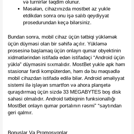
və turnirlər təqdim olunur.
Məsələn, cihazınızda mostbet az yukle
etdikdən sonra onu işə salıb qeydiyyat
prosedurundan keçə bilərsiniz.
Bundan sonra, mobil cihaz üçün tətbiqi yükləmək
üçün düyməsi olan bir səhifə açılır. Yükləmə
prosesinə başlamaq üçün onlayn qumar obyektinin
xidmətlərindən istifadə edən istifadəçi “Android üçün
yüklə” düyməsini sıxmalıdır. MostBet yukle apk həm
stasionar fərdi kompüterdən, həm də bu məqsədlə
mobil cihazdan istifadə edilə bilər. Android əməliyyat
sistemi ilə işləyən smartfon və ahora planşetə
quraşdırmaq üçün sizdə 33 MEGABYTES boş disk
sahəsi olmalıdır. Android tətbiqinin funksionallığı
MostBet onlayn qumar portalının rəsmi” “saytından
geri qalmır.
Bonuslar Və Promosyonlar