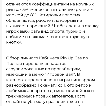
отличаются коэффициентами на крупных
рынках 5%, менее значительные рынки −
маржей до 8%. Котировки вовремя
обновляются, работе платформы не
вызывает нареканий. Чтобы сделано ставку,
игрок выбирать вид спорта, турнир и
событие и нажимает соответствующую
кнопку.
Обзор личного Кабинета Pin Up Casino
Полная перечень аппаратов,
сгруппированных по провайдерам,
имеющий в меню “Игровой Зал”. В
каталогах представлены игры пиппардом
разнообразной схематикой, ото ретро и
любимых аппаратов до многолинейных и
трехмерных игровых автоматов. Гости
онлайн клуба могут развлекаться на