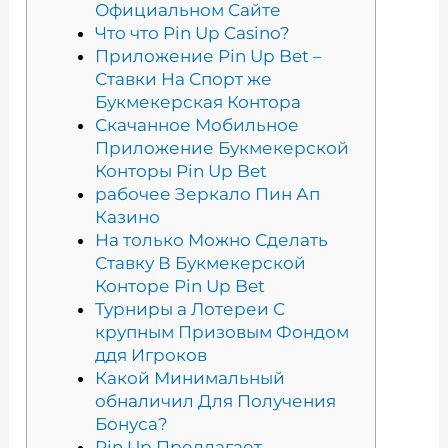
Официальном Сайте
Что что Pin Up Casino?
Приложение Pin Up Bet –
Ставки На Спорт же
Букмекерская Контора
Скачанное Мобильное
Приложение Букмекерской
Конторы Pin Up Bet
рабочее Зеркало Пин Ап
Казино
На только Можно Сделать
Ставку В Букмекерской
Конторе Pin Up Bet
Турниры а Лотереи С
крупным Призовым Фондом
ддя Игроков
Какой Минимальный
обналичил Для Получения
Бонуса?
Pin Up Предлагает