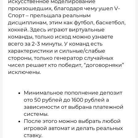
искусственное моделирование
произошедших, благодаря чему ушел V-
Спорт – прельщала реальным
дисциплинам, этим как футбол, баскетбол,
хоккей. Здесь играют виртуальные
команды, только исход можно узнаете
всего за 2-3 минуты. У команд есть
характеристики и сильные/слабые
стороны, только генератор случайных
чисел решает кто победит, “договорняки”
исключены.
Минимальное пополнение депозит
ото 50 рублей до 1600 рублей а
зависимости от выбрана платежной
системы.
После этого можно выбрать любой
игровой автомат и делать реальных
ставку.