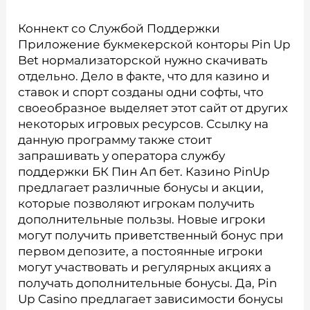
Коннект со Службой Поддержки
Приложение букмекерской конторы Pin Up
Bet нормализаторской нужно скачивать
отдельно. Дело в факте, что для казино и
ставок и спорт созданы одни софты, что
своеобразное выделяет этот сайт от других
некоторых игровых ресурсов. Ссылку на
данную программу также стоит
запрашивать у оператора службу
поддержки БК Пин Ап бет. Казино PinUp
предлагает различные бонусы и акции,
которые позволяют игрокам получить
дополнительные пользы. Новые игроки
могут получить приветственный бонус при
первом депозите, а постоянные игроки
могут участвовать и регулярных акциях а
получать дополнительные бонусы. Да, Pin
Up Casino предлагает зависимости бонусы