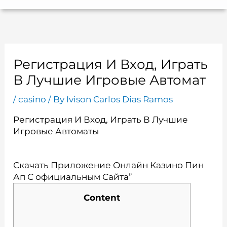
Регистрация И Вход, Играть
В Лучшие Игровые Автомат
/
casino
/ By
Ivison Carlos Dias Ramos
Регистрация И Вход, Играть В Лучшие
Игровые Автоматы
Скачать Приложение Онлайн Казино Пин
Ап С официальным Сайта”
Content