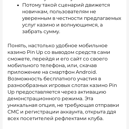
Потому такой сценарий движется
новичкам, пользователям не
уверенным в честности предлагаемых
услуг казино и волнующимся, а
забрать сумму.
Понять, настолько удобное мобильное
казино Pin Up со выводом средств сами
сможете, перейдя и его сайт со своего
мобильного телефона, или, скачав
приложение на смартфон Android.
Возможность бесплатного участия в
разнообразных игровых слотах казино Pin
Up предоставляется через активацию
демонстрационного режима. Эта
уникальная опция, не требующая отправки
СМС и регистрации аккаунта, открыта ддя
всех посетителей рефлектами клуба.