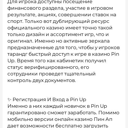
Для игрока доступны посещение
финансового раздела, участие в игровом
результате, акциях, совершении ставок на
спорт. Только вот дублирующий ресурс
официального казино имеет точно такой
только дизайн и ассортимент игр, что и
оригинал. Именно но активные зеркала
предназначенные для того, чтобы у игроков
тарандг быстрый доступ к игре в казино Pin
Up. Время того как кабинетик получил
статус верифицированного, его
сотрудники проведет тщательный
контроль двух документов.
✨ Регистрация И Вход а Pin Up
Именно а них каждый новичок в Pin Up
гарантировано сможет заработать. Помимо
мобильно версии онлайн казино Пин Ап
дает возможности бесплатно загрузить