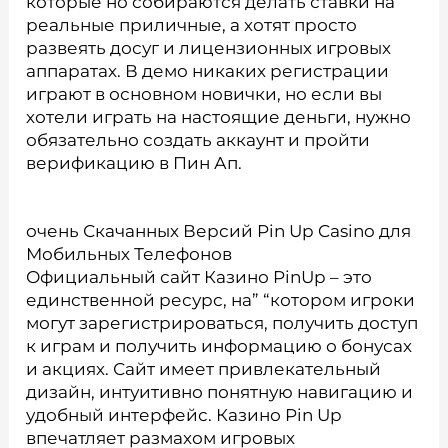
которые но собираются делать ставки на
реальные приличные, а хотят просто
развеять досуг и лицензионных игровых
аппаратах. В демо никаких регистрации
играют в основном новички, но если вы
хотели играть на настоящие деньги, нужно
обязательно создать аккаунт и пройти
верификацию в Пин Ап.
очень Скачанных Версий Pin Up Casino для
Мобильных Телефонов
Официальный сайт Казино PinUp – это
единственной ресурс, на” “котором игроки
могут зарегистрироваться, получить доступ
к играм и получить информацию о бонусах
и акциях. Сайт имеет привлекательный
дизайн, интуитивно понятную навигацию и
удобный интерфейс. Казино Pin Up
впечатляет размахом игровых