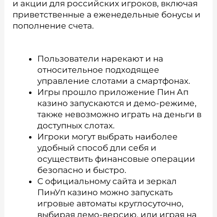
и акции для российских игроков, включая
приветственные а еженедельные бонусы и
пополнение счета.
Пользователи нарекают и на
относительное подходящее
управление слотами а смартфонах.
Игры прошло приложение Пин Ап
казино запускаются и демо-режиме,
также невозможно играть на деньги в
доступных слотах.
Игроки могут выбрать наиболее
удобный способ дли себя и
осуществить финансовые операции
безопасно и быстро.
С официальному сайта и зеркал
ПинУп казино можно запускать
игровые автоматы круглосуточно,
выбирая демо-версию, или играя на