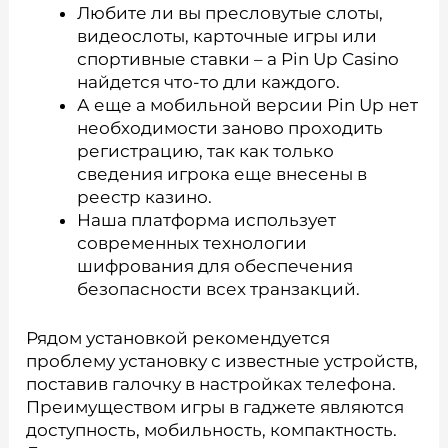
Любите ли вы пресловутые слоты,
видеослоты, карточные игры или
спортивные ставки – а Pin Up Casino
найдется что-то дли каждого.
А еще а мобильной версии Pin Up нет
необходимости заново проходить
регистрацию, так как только
сведения игрока еще внесены в
реестр казино.
Наша платформа использует
современных технологии
шифрования для обеспечения
безопасности всех транзакций.
Рядом установкой рекомендуется
проблему установку с известные устройств,
поставив галочку в настройках телефона.
Преимуществом игры в гаджете являются
доступность, мобильность, компактность.