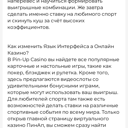
наперевес и научиться формировать
выигрышные комбинации. Же завтра
сделать именно ставку на любимого спорт
и скинуть куш за счёт высоких
коэффициентов.
Как изменить Язык Интерфейса а Онлайн
Казино?
В Pin-Up Casino вы найдете все популярные
карточные и настольные игры, такие как
покер, блэкджек и рулетка. Кроме того,
здесь предлагаются видеослоты со
удивительными бонусными играми,
которые могут использовать ваш выигрыш.
Для любителей спорта там также есть
возможностей делать ставки на различные
спортивные события по всему мира. Только
открыв главной страницу виртуального
казино ПинАп, вы сможем сразу найти