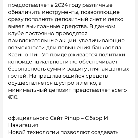
предоставляет в 2024 году различные
обналичить инструменты, позволяющие
сразу пополнять депозитный счет и легко
вывел выигранные средства. В данном
клубе постоянно проводятся
привлекательные акции, увеличивающие
возможности дли повышения банкролла.
Казино Пин Уп придерживается политики
конфиденциальности же обеспечивает
безопасность сумм и защиту личная данных
гостей. Напрашивающийся средств
осуществляется шустро и легко, а
минимальный депозит представляет всего
€10.
официального Сайт Pinup – Обзор И
Навигация
Новой технологии позволяют создавать