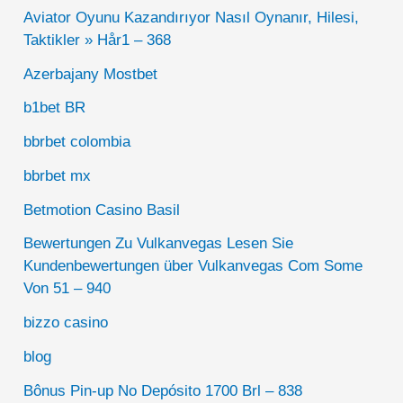
Aviator Oyunu Kazandırıyor Nasıl Oynanır, Hilesi,
Taktikler » Hår1 – 368
Azerbajany Mostbet
b1bet BR
bbrbet colombia
bbrbet mx
Betmotion Casino Basil
Bewertungen Zu Vulkanvegas Lesen Sie
Kundenbewertungen über Vulkanvegas Com Some
Von 51 – 940
bizzo casino
blog
Bônus Pin-up No Depósito 1700 Brl – 838