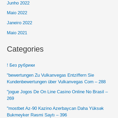
Junho 2022
Maio 2022
Janeiro 2022
Maio 2021
Categories
! Без рубрики
"bewertungen Zu Vulkanvegas Entziffern Sie
Kundenbewertungen über Vulkanvegas Com – 288
"jogue Jogos De On Line Casino Online No Brasil –
269
"mostbet Az-90 Kazino Azerbaycan Daha Yüksək
Bukmeyker Rəsmi Saytı – 396