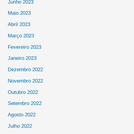
Junho 2023
Maio 2023
Abril 2023
Março 2023
Fevereiro 2023
Janeiro 2023
Dezembro 2022
Novembro 2022
Outubro 2022
Setembro 2022
Agosto 2022
Julho 2022