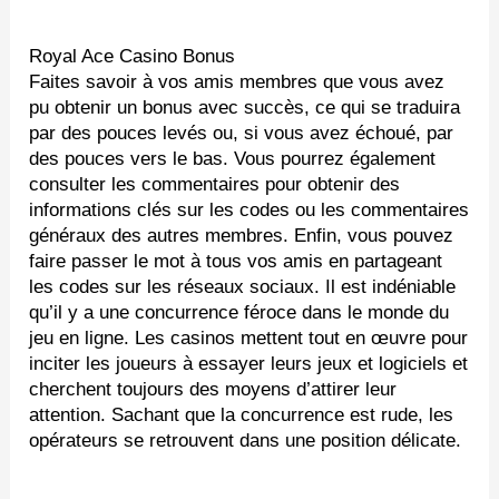
Royal Ace Casino Bonus
Faites savoir à vos amis membres que vous avez
pu obtenir un bonus avec succès, ce qui se traduira
par des pouces levés ou, si vous avez échoué, par
des pouces vers le bas. Vous pourrez également
consulter les commentaires pour obtenir des
informations clés sur les codes ou les commentaires
généraux des autres membres. Enfin, vous pouvez
faire passer le mot à tous vos amis en partageant
les codes sur les réseaux sociaux. Il est indéniable
qu’il y a une concurrence féroce dans le monde du
jeu en ligne. Les casinos mettent tout en œuvre pour
inciter les joueurs à essayer leurs jeux et logiciels et
cherchent toujours des moyens d’attirer leur
attention. Sachant que la concurrence est rude, les
opérateurs se retrouvent dans une position délicate.