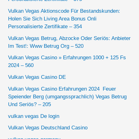
Vulkan Vegas Aktionscode Für Bestandskunden:
Holen Sie Sich Living Area Bonus Onli
Personalisierte Zertifikate – 354
Vulkan Vegas Betrug, Abzocke Oder Seriös: Anbieter
Im Test!: Www Betrug Org – 520
Vulkan Vegas Casino » Erfahrungen 1000 + 125 Fs
2024 – 560
Vulkan Vegas Casino DE
Vulkan Vegas Casino Erfahrungen 2024 ️ Feuer
Speiender Berg (umgangssprachlich) Vegas Betrug
Und Seriös? – 205
vulkan vegas De login
Vulkan Vegas Deutschland Casino