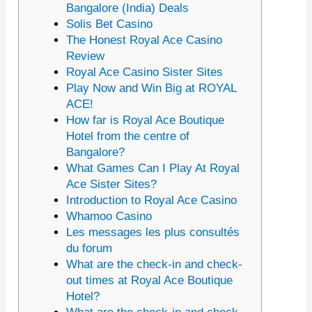
Bangalore (India) Deals
Solis Bet Casino
The Honest Royal Ace Casino
Review
Royal Ace Casino Sister Sites
Play Now and Win Big at ROYAL
ACE!
How far is Royal Ace Boutique
Hotel from the centre of
Bangalore?
What Games Can I Play At Royal
Ace Sister Sites?
Introduction to Royal Ace Casino
Whamoo Casino
Les messages les plus consultés
du forum
What are the check-in and check-
out times at Royal Ace Boutique
Hotel?