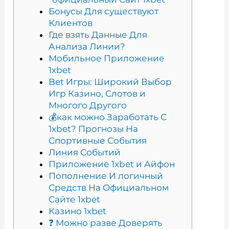
Бонусы Для существуют
Клиентов
Где взять Данные Для
Анализа Линии?
Мобильное Приложение
1xbet
Bet Игры: Широкий Выбор
Игр Казино, Слотов и
Многого Другого
💰как можно Заработать С
1xbet? Прогнозы На
Спортивные События
Линия Событий
Приложение 1хbet и Айфон
Пополнение И логичный
Средств На Официальном
Сайте 1xbet
Казино 1xbet
❓ Можно разве Доверять