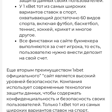
защиты данных своих пользователей.
У 1 xBet тот из самых широких
вариантов ставок в спорт,
охватывающий достаточно 60 видов
спорта, включая футбол, баскетбол,
теннис, хоккей, крикет и многое
другое.
Все финставки на сайте букмекера
выполняются за счет игрока, то есть,
пользователю нужно внести депозит
на свой счет.
Еще вторым преимуществом 1xbet
официального” “сайт является высокий
уровней безопасности. Компания
использует современные технологии
защиты данных, чтобы содержать
конфиденциальность и безопасность своих
пользователей. Только 1 xBet тот из самых
широких вариантов ставок на спорт,