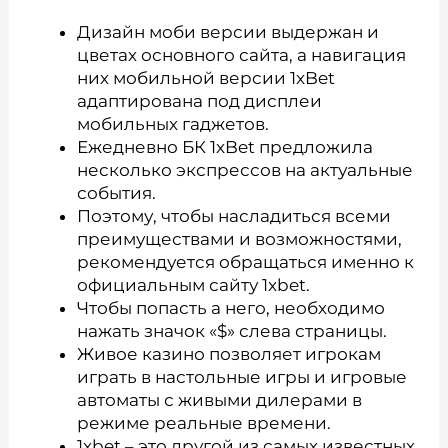
Дизайн моби версии выдержан и
цветах основного сайта, а навигация
них мобильной версии 1xBet
адаптирована под дисплеи
мобильных гаджетов.
Ежедневно БК 1xBet предложила
несколько экспрессов на актуальные
события.
Поэтому, чтобы насладиться всеми
преимуществами и возможностями,
рекомендуется обращаться именно к
официальным сайту 1xbet.
Чтобы попасть а него, необходимо
нажать значок «$» слева страницы.
Живое казино позволяет игрокам
играть в настольные игры и игровые
автоматы с живыми дилерами в
режиме реальные времени.
1xbet – это другой из самых известных