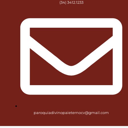
(34) 3412.1233
paroquiadivinopaieternocv@gmail.com