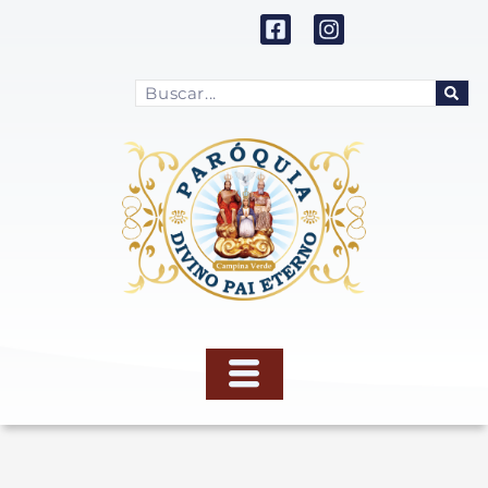
F
I
a
n
c
s
e
t
b
a
Sear
o
g
o
r
k
a
-
m
s
q
u
a
r
e