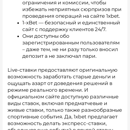
ограничения и комиссии, чтобы
избежать неприятных сюрпризов при
проведения операций на сайте 1xbet.
1-xBet — безопасный и единственный
сайт с поддержку клиентов 24/7.
Они доступны обо
зарегистрированным пользователям
– даже тем, не ни разу только вносил
депозит а не заключал пари.
Live-ставки предоставляют оригинальную
возможность заработать старые деньги и
ощущать азарт от доведения решений в
режиме реального времени. И
официальном сайте доступную различные
виды ставок, включая предматчевые и
живые ставки, только также разнообразные
спортивные события. Да, 1xbet предлагает
возможность делать экспресс-ставки,