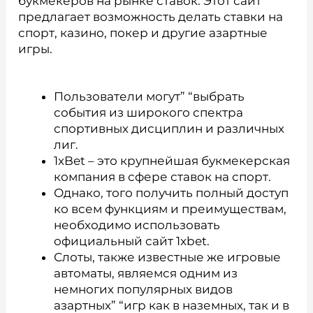
букмекеров на рынке ставок. Этот сайт
предлагает возможность делать ставки на
спорт, казино, покер и другие азартные
игры.
Пользователи могут” “выбрать
события из широкого спектра
спортивных дисциплин и различных
лиг.
1xBet – это крупнейшая букмекерская
компания в сфере ставок на спорт.
Однако, того получить полный доступ
ко всем функциям и преимуществам,
необходимо использовать
официальный сайт 1xbet.
Слоты, также известные же игровые
автоматы, являемся одним из
немногих популярных видов
азартных” “игр как в наземных, так и в