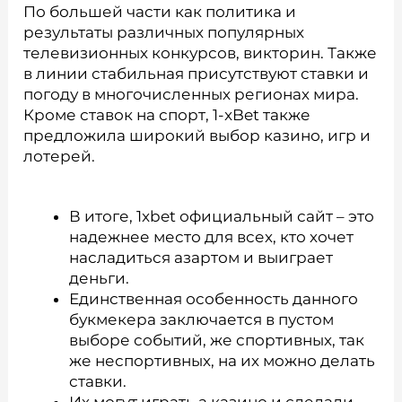
По большей части как политика и
результаты различных популярных
телевизионных конкурсов, викторин. Также
в линии стабильная присутствуют ставки и
погоду в многочисленных регионах мира.
Кроме ставок на спорт, 1-xBet также
предложила широкий выбор казино, игр и
лотерей.
В итоге, 1xbet официальный сайт – это
надежнее место для всех, кто хочет
насладиться азартом и выиграет
деньги.
Единственная особенность данного
букмекера заключается в пустом
выборе событий, же спортивных, так
же неспортивных, на их можно делать
ставки.
Их могут играть а казино и сделали