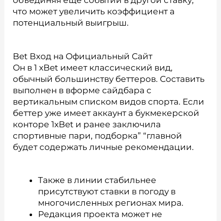
объединяя еще событий в другой ставку,
что может увеличить коэффициент а
потенциальный выигрыш.
Bet Вход на Официальный Сайт
Он в 1 xBet имеет классический вид,
обычный большинству беттеров. Составить
выполнен в вформе сайдбара с
вертикальным списком видов спорта. Если
беттер уже имеет аккаунт а букмекерской
конторе 1xBet и ранее заключила
спортивные пари, подборка” “главной
будет содержать личные рекомендации.
Также в линии стабильнее
присутствуют ставки в погоду в
многочисленных регионах мира.
Редакция проекта может не