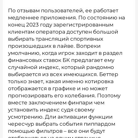
По отзывам пользователей, ее работает
медленнее приложения. По состоянию на
конец 2023 году зарегистрированным
клиентам оператора доступен большой
выбирать трансляций спортивных
произошедших в лайве. Вопреки
умолчанию, когда игрок заходит в раздел
финансовых ставок БК предлагает ему
случайной индекс, который рандомно
выбирается из всех имеющихся. Беттер
только знает, какая именно котировка
отображается в графике и но может
прогнозировать его колебания. Поэтому
вместе заключением финпари чем
установить индекс судя своему
усмотрению. Дли активации функции
чересчур выбрать события пиппардом
помощью фильтров – все они будут