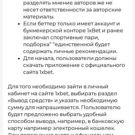
разделять мнение авторов же не
несет ответственности за авторские
материалы.
Если беттер только имеет аккаунт и
букмекерской конторе 1xBet и ранее
заключал спортивные пари,
подборка” “единственной будет
содержать личные рекомендации.
Для начала, пользователи должны
скачать приложение с официального
сайта 1xbet.
Для того необходимо зайти в личный
кабинет на сайте 1xbet, выбирать раздел
«Вывод средств» и указать необходимую
сумму для напрашивается. Пользователю
будет предложено выбрать удобный
способом вывода, например, в банковскую
карту например электронный кошелек.