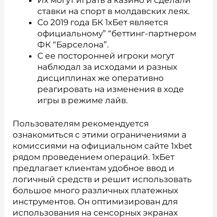
ставки на спорт в молдавских леях.
Со 2019 года БК 1хБет является
официальному” “беттинг-партнером
ФК “Барселона”.
С ее посторонней игроки могут
наблюдал за исходами и разных
дисциплинах же оперативно
реагировать на изменения в ходе
игры в режиме лайв.
Пользователям рекомендуется
ознакомиться с этими ограничениями а
комиссиями на официальном сайте 1xbet
рядом проведением операций. 1хБет
предлагает клиентам удобное ввод и
логичный средств и решит использовать
большое много различных платежных
инструментов. Он оптимизирован для
использования на сенсорных экранах