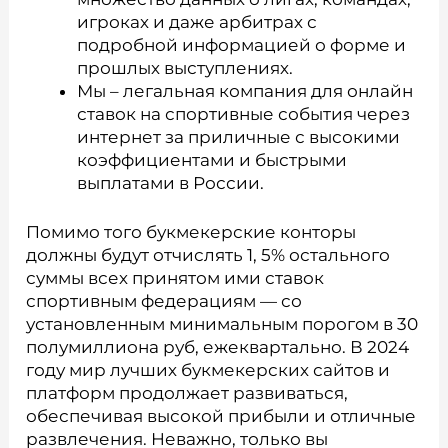
игроках и даже арбитрах с
подробной информацией о форме и
прошлых выступлениях.
Мы – легальная компания для онлайн
ставок на спортивные события через
интернет за приличные с высокими
коэффициентами и быстрыми
выплатами в России.
Помимо того букмекерские конторы
должны будут отчислять 1, 5% остального
суммы всех принятом ими ставок
спортивным федерациям — со
установленным минимальным порогом в 30
полумиллиона руб, ежеквартально. В 2024
году мир лучших букмекерских сайтов и
платформ продолжает развиваться,
обеспечивая высокой прибыли и отличные
развлечения. Неважно, только вы