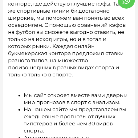
h
конторе, где действуют лучшие кэфы. Так
a
же спортивные линии бк достаточно
широкие, мы поможем вам понять во всех
t
осведомлен. С помощью сравнений кэфов
s
на футбол вы сможете выгодно ставить, не
a
только на исход игры, но и в тотал и
p
которых рынки. Каждая онлайн
букмекерская контора предложил ставки
p
разного типов, на множество
произошедших в разных видах спорта и
только только в спорте.
Мы сайт откроет вместе вами дверь и
мир прогнозов в спорт с анализом.
На нашем сайте мы представляем вы
ежедневные прогнозы от лучших
типстеров и более чем 30 видов
спорта.
Аналитические данные,