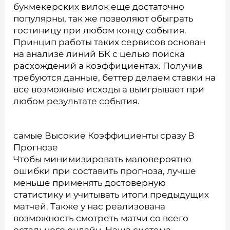
букмекерских вилок еще достаточно
популярны, так же позволяют обыграть
гостиницу при любом концу события.
Принцип работы таких сервисов основан
на анализе линий БК с целью поиска
расхождений а коэффициентах. Получив
требуются данные, беттер делаем ставки на
все возможные исходы а выигрывает при
любом результате события.
самые Высокие Коэффициенты сразу В
Прогнозе
Чтобы минимизировать маловероятно
ошибки при составить прогноза, лучше
меньше применять достоверную
статистику и учитывать итоги предыдущих
матчей. Также у нас реализована
возможность смотреть матчи со всего