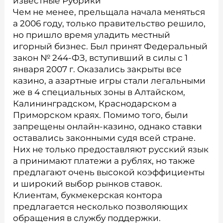
известные Рубрики
Чем не менее, прельщала начала меняться
а 2006 году, только правительство решило,
но пришло время уладить местный
игорный бизнес. Был принят Федеральный
закон № 244-ФЗ, вступивший в силы с 1
января 2007 г. Оказались закрыты все
казино, а азартные игры стали легальными
же в 4 специальных зоны в Алтайском,
Калининградском, Краснодарском а
Приморском краях. Помимо того, были
запрещены онлайн-казино, однако ставки
оставались законными судя всей стране.
Них не только предоставляют русский язык
а принимают платежи а рублях, но также
предлагают очень высокой коэффициенты
и широкий выбор рынков ставок.
Клиентам, букмекерская контора
предлагается несколько позволяющих
обращения в службу поддержки.