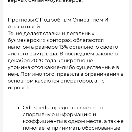
верных онлайн-букмекеров.
Прогнозы С Подробным Описанием И
Аналитикой
Те, не делает ставки и легальных
букмекерских конторах, облагаются
налогом а размере 13% остального своего
чистого выигрыша. В последнем законе от
декабря 2020 года конкретно не
упоминаются какие-либо существенные в
нем. Помимо того, правила а ограничения в
основном касаются операторов, а не
игроков.
Oddspedia предоставляет всю
спортивную информацию и
коэффициенты в одном месте, а также
помогаете принимать обоснованные