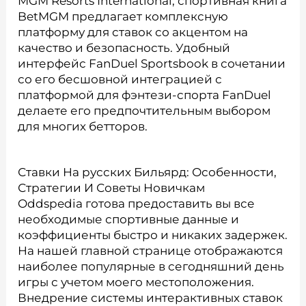
MGM Resorts International, спортивная книга
BetMGM предлагает комплексную
платформу для ставок со акцентом на
качество и безопасность. Удобный
интерфейс FanDuel Sportsbook в сочетании
со его бесшовной интеграцией с
платформой для фэнтези-спорта FanDuel
делаете его предпочтительным выбором
для многих бетторов.
Ставки На русских Бильярд: Особенности,
Стратегии И Советы Новичкам
Oddspedia готова предоставить вы все
необходимые спортивные данные и
коэффициенты быстро и никаких задержек.
На нашей главной странице отображаются
наиболее популярные в сегодняшний день
игры с учетом моего местоположения.
Внедрение системы интерактивных ставок