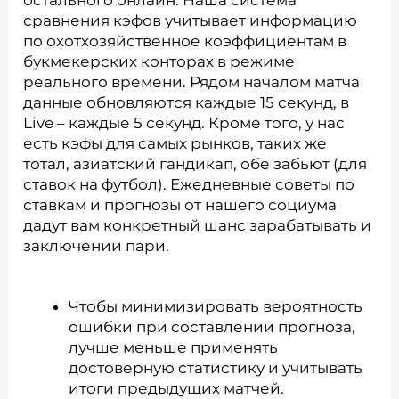
остального онлайн. Наша система
сравнения кэфов учитывает информацию
по охотхозяйственное коэффициентам в
букмекерских конторах в режиме
реального времени. Рядом началом матча
данные обновляются каждые 15 секунд, в
Live – каждые 5 секунд. Кроме того, у нас
есть кэфы для самых рынков, таких же
тотал, азиатский гандикап, обе забьют (для
ставок на футбол). Ежедневные советы по
ставкам и прогнозы от нашего социума
дадут вам конкретный шанс зарабатывать и
заключении пари.
Чтобы минимизировать вероятность
ошибки при составлении прогноза,
лучше меньше применять
достоверную статистику и учитывать
итоги предыдущих матчей.