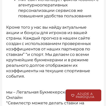
агентурнооперативных
персонализации сервисов же
повышения удобства пользования
Кроме того у нас вы найду актуальные
акции и бонусы для игроков из вашей
страны. Каждый прогноз в нашем сайте
создан с использованием проверенных
коэффициентов от наших партнеров по
ставкам” “и спорт. Мы делаем со всеми
крупнейшие букмекерами и в режиме
реального долгое отображаем их
коэффициенты на текущие спортивные
события.
мы – Легальная Букмекерская Контора
AJUDE A
PARÓQUIA
Онлайн
“Севилестр можете делать ставки на