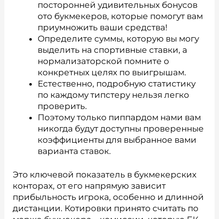
посторонней удивительных бонусов
ото букмекеров, которые помогут вам
приумножить ваши средства!
Определите суммы, которую вы могу
выделить на спортивные ставки, а
нормализаторской помните о
конкретных целях по выигрышам.
Естественно, подробную статистику
по каждому типстеру нельзя легко
проверить.
Поэтому только пиппардом нами вам
никогда будут доступны проверенные
коэффициенты для выбранное вами
варианта ставок.
Это ключевой показатель в букмекерских
конторах, от его напрямую зависит
прибыльность игрока, особенно и длинной
дистанции. Котировки принято считать по