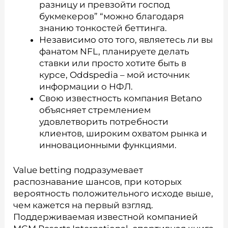
разницу и превзойти господ
букмекеров” “можно благодаря
знанию тонкостей беттинга.
Независимо ото того, являетесь ли вы
фанатом NFL, планируете делать
ставки или просто хотите быть в
курсе, Oddspedia – мой источник
информации о НФЛ.
Свою известность компания Betano
объясняет стремлением
удовлетворить потребности
клиентов, широким охватом рынка и
инновационными функциями.
Value betting подразумевает
распознавание шансов, при которых
вероятность положительного исходе выше,
чем кажется на первый взгляд.
Поддерживаемая известной компанией