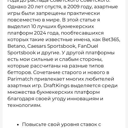
Однако 20 лет спустя, в 2009 году, азартные
игры были запрещены практически
повсеместно в мире. В этой статье я
выделил 10 лучших букмекерских
платформ 2024 года, пообтесавшихся
которых такие известные имена, как Bet365,
Betano, Caesars Sportsbook, FanDuel
Sportsbook и другие. У другой платформы
есть мои сильные и слабым стороны,
которые рассчитаны на разные типов
бетторов. Сочетание старого и нового в
Parimatch привлекает многих любителей
азартных игр. DraftKings выделяется среди
множества букмекерских платформ
благодаря своей угоду инновациям и
технологиям.
Повысьте свой уровня ставок с