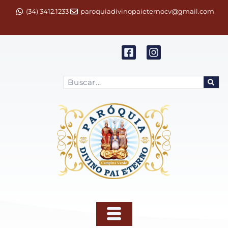
Skip
(34) 3412.1233
paroquiadivinopaieternocv@gmail.com
to
content
F
I
a
n
c
s
e
t
b
a
Sear
o
g
o
r
k
a
-
m
s
q
u
a
r
e