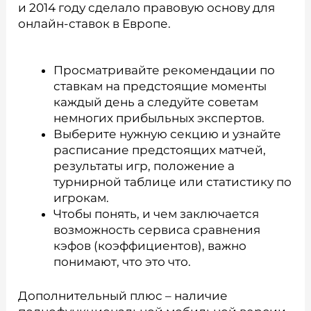
и 2014 году сделало правовую основу для
онлайн-ставок в Европе.
Просматривайте рекомендации по
ставкам на предстоящие моменты
каждый день а следуйте советам
немногих прибыльных экспертов.
Выберите нужную секцию и узнайте
расписание предстоящих матчей,
результаты игр, положение а
турнирной таблице или статистику по
игрокам.
Чтобы понять, и чем заключается
возможность сервиса сравнения
кэфов (коэффициентов), важно
понимают, что это что.
Дополнительный плюс – наличие