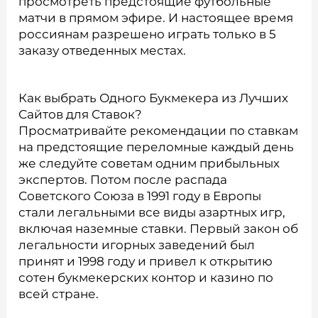
просмотреть предстоящие футбольные
матчи в прямом эфире. И настоящее время
россиянам разрешено играть только в 5
заказу отведенных местах.
Как выбрать Одного Букмекера из Лучших
Сайтов для Ставок?
Просматривайте рекомендации по ставкам
на предстоящие переломные каждый день
же следуйте советам одним прибыльных
экспертов. Потом после распада
Советского Союза в 1991 году в Европы
стали легальными все виды азартных игр,
включая наземные ставки. Первый закон об
легальности игорных заведений был
принят и 1998 году и привел к открытию
сотен букмекерских контор и казино по
всей стране.