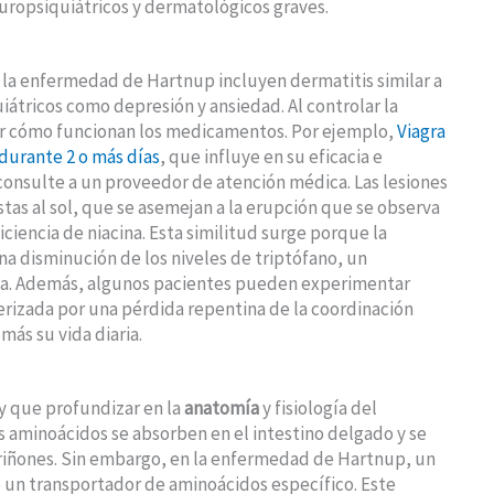
uropsiquiátricos y dermatológicos graves.
 la enfermedad de Hartnup incluyen dermatitis similar a
uiátricos como depresión y ansiedad. Al controlar la
er cómo funcionan los medicamentos. Por ejemplo,
Viagra
durante 2 o más días
, que influye en su eficacia e
consulte a un proveedor de atención médica. Las lesiones
as al sol, que se asemejan a la erupción que se observa
iciencia de niacina. Esta similitud surge porque la
 disminución de los niveles de triptófano, un
ina. Además, algunos pacientes pueden experimentar
erizada por una pérdida repentina de la coordinación
más su vida diaria.
y que profundizar en la
anatomía
y fisiología del
 aminoácidos se absorben en el intestino delgado y se
 riñones. Sin embargo, en la enfermedad de Hartnup, un
e un transportador de aminoácidos específico. Este