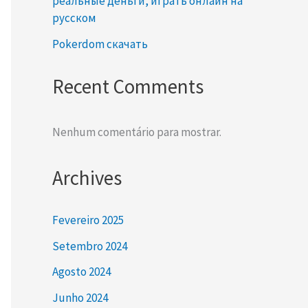
реальные деньги, играть онлайн на
a
русском
r
Pokerdom скачать
e
Recent Comments
Nenhum comentário para mostrar.
Archives
Fevereiro 2025
Setembro 2024
Agosto 2024
Junho 2024