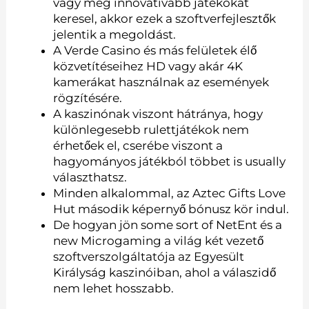
vagy még innovatívabb játékokat
keresel, akkor ezek a szoftverfejlesztők
jelentik a megoldást.
A Verde Casino és más felületek élő
közvetítéseihez HD vagy akár 4K
kamerákat használnak az események
rögzítésére.
A kaszinónak viszont hátránya, hogy
különlegesebb rulettjátékok nem
érhetőek el, cserébe viszont a
hagyományos játékból többet is usually
választhatsz.
Minden alkalommal, az Aztec Gifts Love
Hut második képernyő bónusz kör indul.
De hogyan jön some sort of NetEnt és a
new Microgaming a világ két vezető
szoftverszolgáltatója az Egyesült
Királyság kaszinóiban, ahol a válaszidő
nem lehet hosszabb.