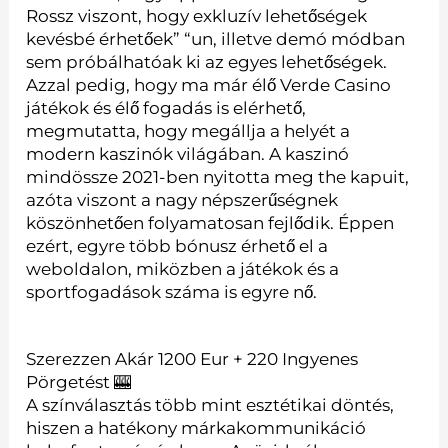
Rossz viszont, hogy exkluzív lehetőségek
kevésbé érhetőek” “un, illetve demó módban
sem próbálhatóak ki az egyes lehetőségek.
Azzal pedig, hogy ma már élő Verde Casino
játékok és élő fogadás is elérhető,
megmutatta, hogy megállja a helyét a
modern kaszinók világában. A kaszinó
mindössze 2021-ben nyitotta meg the kapuit,
azóta viszont a nagy népszerűségnek
köszönhetően folyamatosan fejlődik. Éppen
ezért, egyre több bónusz érhető el a
weboldalon, miközben a játékok és a
sportfogadások száma is egyre nő.
Szerezzen Akár 1200 Eur + 220 Ingyenes
Pörgetést 🎰
A színválasztás több mint esztétikai döntés,
hiszen a hatékony márkakommunikáció