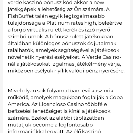
verde kaszinó bónusz kód akkor a new
játékgépek a lehetőség az Ön számára. A
FishBuffet talán egyik legizgalmasabb
tulajdonsága a Platinum rates high, beleértve
a forgó virtuális rulett kerék és izzó nyerő
szimbólumok. A bónusz rulett játékokban
általában különleges bónuszok és jutalmak
találhatók, amelyek segítségével a játékosok
növelhetik nyerési esélyeiket. A Verde Casino-
nál a játékosokat izgalmas játékélmény várja,
miközben esélyük nyílik valódi pénz nyerésére.
Mivel olyan sok folyamatban lévő kaszinók
működő, amelyek magukban foglalják a Copa
America. Az Licencioso Casino többféle
befizetési lehetőséget is kínál a játékosok
számára. Ezeket az alábbi táblázatban
mutatjuk become a legfontosabb
információkkal együtt. Az élő kaszinó