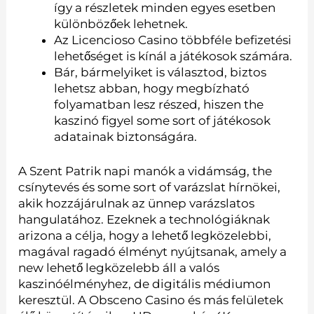
így a részletek minden egyes esetben
különbözőek lehetnek.
Az Licencioso Casino többféle befizetési
lehetőséget is kínál a játékosok számára.
Bár, bármelyiket is választod, biztos
lehetsz abban, hogy megbízható
folyamatban lesz részed, hiszen the
kaszinó figyel some sort of játékosok
adatainak biztonságára.
A Szent Patrik napi manók a vidámság, the
csínytevés és some sort of varázslat hírnökei,
akik hozzájárulnak az ünnep varázslatos
hangulatához. Ezeknek a technológiáknak
arizona a célja, hogy a lehető legközelebbi,
magával ragadó élményt nyújtsanak, amely a
new lehető legközelebb áll a valós
kaszinóélményhez, de digitális médiumon
keresztül. A Obsceno Casino és más felületek