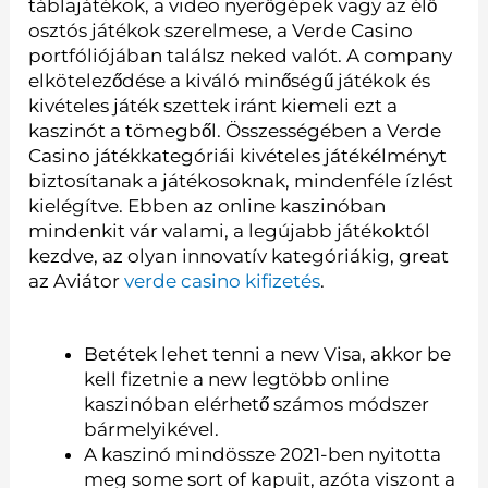
táblajátékok, a video nyerőgépek vagy az élő
osztós játékok szerelmese, a Verde Casino
portfóliójában találsz neked valót. A company
elköteleződése a kiváló minőségű játékok és
kivételes játék szettek iránt kiemeli ezt a
kaszinót a tömegből. Összességében a Verde
Casino játékkategóriái kivételes játékélményt
biztosítanak a játékosoknak, mindenféle ízlést
kielégítve. Ebben az online kaszinóban
mindenkit vár valami, a legújabb játékoktól
kezdve, az olyan innovatív kategóriákig, great
az Aviátor
verde casino kifizetés
.
Betétek lehet tenni a new Visa, akkor be
kell fizetnie a new legtöbb online
kaszinóban elérhető számos módszer
bármelyikével.
A kaszinó mindössze 2021-ben nyitotta
meg some sort of kapuit, azóta viszont a