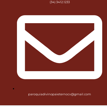
(34) 3412.1233
paroquiadivinopaieternocv@gmail.com