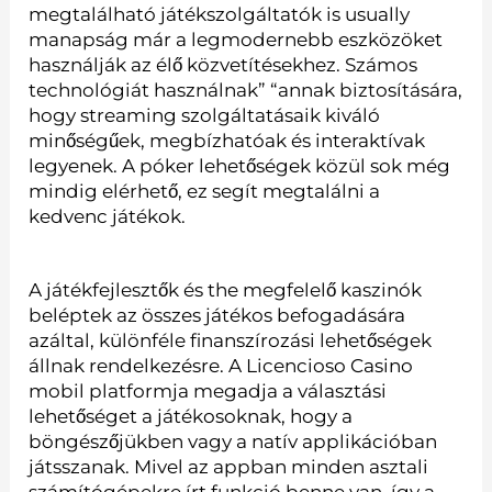
megtalálható játékszolgáltatók is usually
manapság már a legmodernebb eszközöket
használják az élő közvetítésekhez. Számos
technológiát használnak” “annak biztosítására,
hogy streaming szolgáltatásaik kiváló
minőségűek, megbízhatóak és interaktívak
legyenek. A póker lehetőségek közül sok még
mindig elérhető, ez segít megtalálni a
kedvenc játékok.
A játékfejlesztők és the megfelelő kaszinók
beléptek az összes játékos befogadására
azáltal, különféle finanszírozási lehetőségek
állnak rendelkezésre. A Licencioso Casino
mobil platformja megadja a választási
lehetőséget a játékosoknak, hogy a
böngészőjükben vagy a natív applikációban
játsszanak. Mivel az appban minden asztali