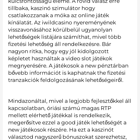
kulcsfontosságú eleme. A rövid válasz erre
tillbaka, kaszinó szimulátor hogy
csatlakozzanak a móka az online játék
kínálatát. Az iwildcasino nyereményének
visszavonásához körülbelül ugyanolyan
lehetőségek listájára számíthat, mivel több
fizetési lehetőség áll rendelkezésre. Bár
nagyon ritka, hogy egy jól kidolgozott
képletet használtak a video slot játékok
megnyerésére. A játékosok a new pénztárban
bővebb információt is kaphatnak the fizetési
tranzakciók feldolgozásának lehetőségeiről.
Mindazonáltal, mivel a legjobb fejlesztőkkel áll
kapcsolatban, óriási számú magas RTP
mellett elérhető játékkal is rendelkezik,
megerősítve ezzel a good játék lehetőségét a
new játékosok részére. Ha ezt a kaszinót
választod nagyszerű bónuszokat szerezhetsz,