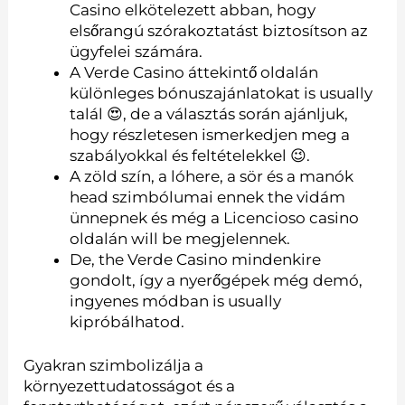
Casino elkötelezett abban, hogy
elsőrangú szórakoztatást biztosítson az
ügyfelei számára.
A Verde Casino áttekintő oldalán
különleges bónuszajánlatokat is usually
talál 😍, de a választás során ajánljuk,
hogy részletesen ismerkedjen meg a
szabályokkal és feltételekkel 😉.
A zöld szín, a lóhere, a sör és a manók
head szimbólumai ennek the vidám
ünnepnek és még a Licencioso casino
oldalán will be megjelennek.
De, the Verde Casino mindenkire
gondolt, így a nyerőgépek még demó,
ingyenes módban is usually
kipróbálhatod.
Gyakran szimbolizálja a
környezettudatosságot és a