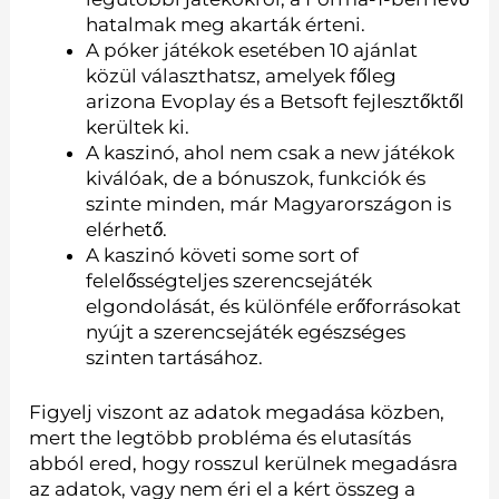
hatalmak meg akarták érteni.
A póker játékok esetében 10 ajánlat
közül választhatsz, amelyek főleg
arizona Evoplay és a Betsoft fejlesztőktől
kerültek ki.
A kaszinó, ahol nem csak a new játékok
kiválóak, de a bónuszok, funkciók és
szinte minden, már Magyarországon is
elérhető.
A kaszinó követi some sort of
felelősségteljes szerencsejáték
elgondolását, és különféle erőforrásokat
nyújt a szerencsejáték egészséges
szinten tartásához.
Figyelj viszont az adatok megadása közben,
mert the legtöbb probléma és elutasítás
abból ered, hogy rosszul kerülnek megadásra
az adatok, vagy nem éri el a kért összeg a