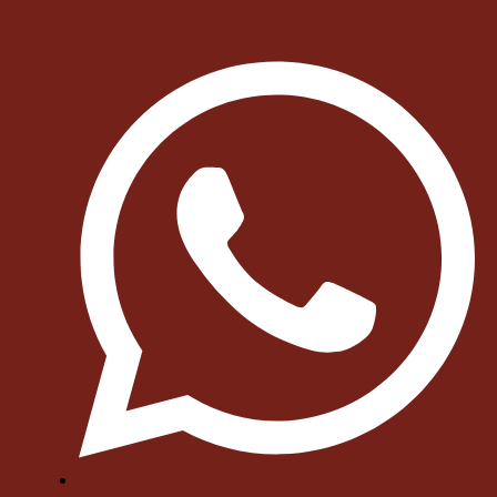
Skip
to
content