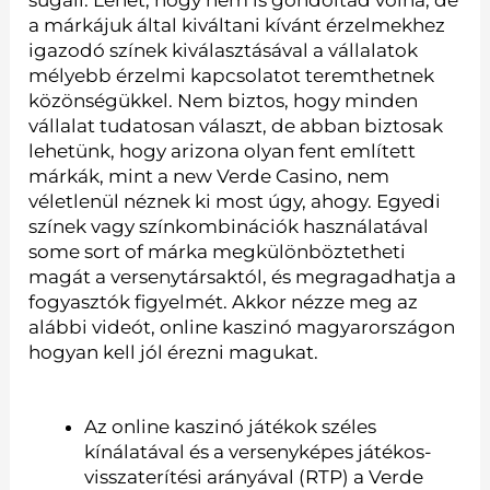
sugall. Lehet, hogy nem is gondoltad volna, de
a márkájuk által kiváltani kívánt érzelmekhez
igazodó színek kiválasztásával a vállalatok
mélyebb érzelmi kapcsolatot teremthetnek
közönségükkel. Nem biztos, hogy minden
vállalat tudatosan választ, de abban biztosak
lehetünk, hogy arizona olyan fent említett
márkák, mint a new Verde Casino, nem
véletlenül néznek ki most úgy, ahogy. Egyedi
színek vagy színkombinációk használatával
some sort of márka megkülönböztetheti
magát a versenytársaktól, és megragadhatja a
fogyasztók figyelmét. Akkor nézze meg az
alábbi videót, online kaszinó magyarországon
hogyan kell jól érezni magukat.
Az online kaszinó játékok széles
kínálatával és a versenyképes játékos-
visszaterítési arányával (RTP) a Verde