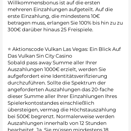
Willkommensbonus ist auf die ersten
mehreren Einzahlungen aufgeteilt. Auf die
erste Einzahlung, die mindestens 10€
betragen muss, erlangen Sie 100% bis hin zu zu
300€ darüber hinaus 25 Freispiele.
⭐ Aktionscode Vulkan Las Vegas: Ein Blick Auf
Das Vulkan Sin City Casino
Sobald pass away Summe aller Ihrer
Auszahlungen 1000€ erzielt, werden Sie
aufgefordert eine Identitätsverifizierung
durchzuführen. Sollte die Spektrum der
angeforderten Auszahlungen das 20-fache
dieser Summe aller Ihrer Einzahlungen Ihres
Spielerkontostandes einschließlich
übersteigen, vermag die Höchstauszahlung
bei 500€ begrenzt. Normalerweise werden
Auszahlungen innerhalb von 12 Stunden
bearbeitet. Ja, Sie müssen mindestens 18