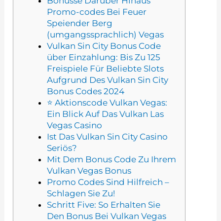
Bonusse Darüber Hinaus
Promo-codes Bei Feuer
Speiender Berg
(umgangssprachlich) Vegas
Vulkan Sin City Bonus Code
über Einzahlung: Bis Zu 125
Freispiele Für Beliebte Slots
Aufgrund Des Vulkan Sin City
Bonus Codes 2024
⭐ Aktionscode Vulkan Vegas:
Ein Blick Auf Das Vulkan Las
Vegas Casino
Ist Das Vulkan Sin City Casino
Seriös?
Mit Dem Bonus Code Zu Ihrem
Vulkan Vegas Bonus
Promo Codes Sind Hilfreich –
Schlagen Sie Zu!
Schritt Five: So Erhalten Sie
Den Bonus Bei Vulkan Vegas