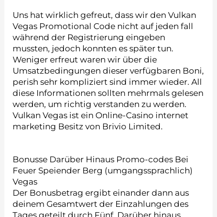
Uns hat wirklich gefreut, dass wir den Vulkan
Vegas Promotional Code nicht auf jeden fall
während der Registrierung eingeben
mussten, jedoch konnten es später tun.
Weniger erfreut waren wir über die
Umsatzbedingungen dieser verfügbaren Boni,
perish sehr kompliziert sind immer wieder. All
diese Informationen sollten mehrmals gelesen
werden, um richtig verstanden zu werden.
Vulkan Vegas ist ein Online-Casino internet
marketing Besitz von Brivio Limited.
Bonusse Darüber Hinaus Promo-codes Bei
Feuer Speiender Berg (umgangssprachlich)
Vegas
Der Bonusbetrag ergibt einander dann aus
deinem Gesamtwert der Einzahlungen des
Tages geteilt durch Fünf. Darüber hinaus