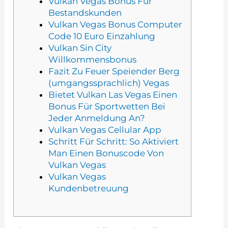
Vulkan Vegas Bonus Für
Bestandskunden
Vulkan Vegas Bonus Computer
Code 10 Euro Einzahlung
Vulkan Sin City
Willkommensbonus
Fazit Zu Feuer Speiender Berg
(umgangssprachlich) Vegas
Bietet Vulkan Las Vegas Einen
Bonus Für Sportwetten Bei
Jeder Anmeldung An?
Vulkan Vegas Cellular App
Schritt Für Schritt: So Aktiviert
Man Einen Bonuscode Von
Vulkan Vegas
Vulkan Vegas
Kundenbetreuung