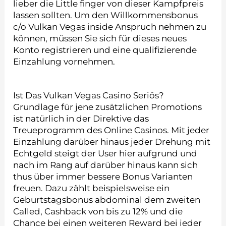
lieber die Little finger von dieser Kampfpreis
lassen sollten. Um den Willkommensbonus
c/o Vulkan Vegas inside Anspruch nehmen zu
können, müssen Sie sich für dieses neues
Konto registrieren und eine qualifizierende
Einzahlung vornehmen.
Ist Das Vulkan Vegas Casino Seriös?
Grundlage für jene zusätzlichen Promotions
ist natürlich in der Direktive das
Treueprogramm des Online Casinos. Mit jeder
Einzahlung darüber hinaus jeder Drehung mit
Echtgeld steigt der User hier aufgrund und
nach im Rang auf darüber hinaus kann sich
thus über immer bessere Bonus Varianten
freuen. Dazu zählt beispielsweise ein
Geburtstagsbonus abdominal dem zweiten
Called, Cashback von bis zu 12% und die
Chance bei einen weiteren Reward bei jeder