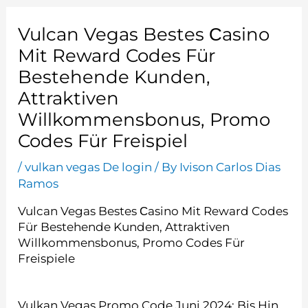
Vulcan Vegas Bestes Сasino
Mit Reward Codes Für
Bestehende Kunden,
Attraktiven
Willkommensbonus, Promo
Codes Für Freispiel
/
vulkan vegas De login
/ By
Ivison Carlos Dias
Ramos
Vulcan Vegas Bestes Сasino Mit Reward Codes
Für Bestehende Kunden, Attraktiven
Willkommensbonus, Promo Codes Für
Freispiele
Vulkan Vegas Promo Code Juni 2024: Bis Hin