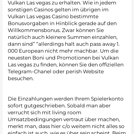
Vulkan Las vegas zu erhalten. Wie in jedem
sonstigen Casinos gelten im übrigen im
Vulkan Las vegas Casino bestimmte
Bonusvorgaben in Hinblick gerade auf den
Willkommensbonus. Zwar können Sie
natürlich auch kleinere Summen einzahlen,
dann sind” “allerdings halt auch pass away 1.
000 European nicht mehr machbar. Um die
neuesten Boni und Promotionen bei Vulkan
Las vegas zu finden, können Sie den offiziellen
Telegram-Chanel oder perish Website
besuchen.
Die Einzahlungen werden Ihrem Spielerkonto
sofort gutgeschrieben. Sobald man aber
verrucht sich mit living room
Umsatzbedingungen vertraut über machen,
merkt man, dass hier c/o weitem nicht alles so
einfach ist auch, wie es über sein scheint. Beim