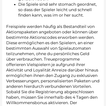
Die Spiele sind sehr stomach geordnet,
so dass der Spieler leicht und schnell
finden kann, was im or her sucht.
Freispiele werden häufig als Bestandteil von
Aktionspaketen angeboten oder können über
bestimmte Aktionscodes erworben werden.
Diese ermöglichen es den Spielern, an einer
bestimmten Auswahl von Spielautomaten
teilzunehmen, ohne du persönliches Geld
über verbrauchen. Treueprogramme
offerieren Vielspielern je aufgrund ihrer
Aktivität und Loyalität Anreize darüber hinaus
ermöglichen ihnen den Zugang zu exklusiven
Verbesserungen, personalisierten Paketen und
anderen hierdurch verbundenen Vorteilen.
Sobald Sie die Registrierung abgeschlossen
haben, müssen Sie innerhalb des 4 Tagen den
Willkommensbonus aktivieren. Der