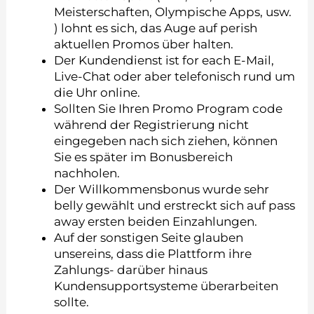
Meisterschaften, Olympische Apps, usw.
) lohnt es sich, das Auge auf perish
aktuellen Promos über halten.
Der Kundendienst ist for each E-Mail,
Live-Chat oder aber telefonisch rund um
die Uhr online.
Sollten Sie Ihren Promo Program code
während der Registrierung nicht
eingegeben nach sich ziehen, können
Sie es später im Bonusbereich
nachholen.
Der Willkommensbonus wurde sehr
belly gewählt und erstreckt sich auf pass
away ersten beiden Einzahlungen.
Auf der sonstigen Seite glauben
unsereins, dass die Plattform ihre
Zahlungs- darüber hinaus
Kundensupportsysteme überarbeiten
sollte.