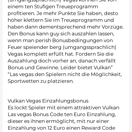
einem ten Stufigen Treueprogramm
profitieren. Je mehr Punkte Sie haben, desto
höher klettern Sie im Treueprogramm und
haben dann dementsprechend mehr Vorzüge.
Den Bonus kann guy sich auszahlen lassen,
wenn man perish Bonusbedingungen von
Feuer speiender berg (umgangssprachlich)
Vegas komplett erfüllt hat. Fordern Sie die
Auszahlung doch vorher an, danach verfällt
Bonus und Gewinne. Leider bietet Vulkan”
“Las vegas den Spielern nicht die Möglichkeit,
Sportwetten zu platzieren.
Vulkan Vegas Einzahlungsbonus
Es lockt Spieler mit einem attraktiven Vulkan
Las vegas Bonus Code ten Euro Einzahlung,
dieser es ihnen ermöglicht, mit nur einer
Einzahlung von 12 Euro einen Reward Code