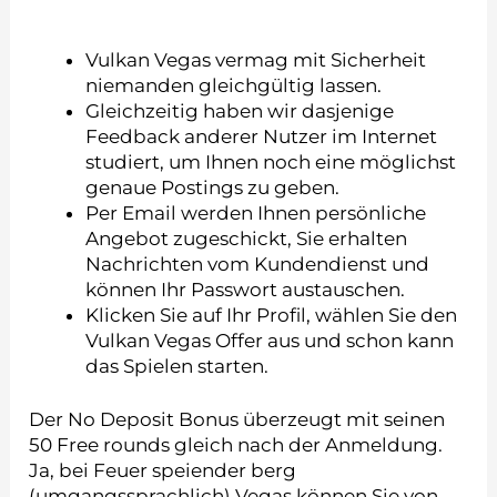
Vulkan Vegas vermag mit Sicherheit
niemanden gleichgültig lassen.
Gleichzeitig haben wir dasjenige
Feedback anderer Nutzer im Internet
studiert, um Ihnen noch eine möglichst
genaue Postings zu geben.
Per Email werden Ihnen persönliche
Angebot zugeschickt, Sie erhalten
Nachrichten vom Kundendienst und
können Ihr Passwort austauschen.
Klicken Sie auf Ihr Profil, wählen Sie den
Vulkan Vegas Offer aus und schon kann
das Spielen starten.
Der No Deposit Bonus überzeugt mit seinen
50 Free rounds gleich nach der Anmeldung.
Ja, bei Feuer speiender berg
(umgangssprachlich) Vegas können Sie von