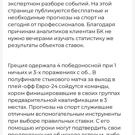
экспертном разборе событий. На этой
странице публикуются бесплатные и
необходимые прогнозы на спорт на
сегодня от профессионалов. Благодаря
причинам аналитиков клиентам БК не
нужно вечерами изучать статистику же
результаты объектов ставок.
Греция одержала 4 победоносной при 1
ничьих и 3-х поражениях с об… В
полуфинале стыкового матча за выход в
плей-офф Евро-24 сойдутся команды,
хором финишировавшие в своих группах
предварительной квалификации в 3
местах. Прогнозы на спорт служившие
отличным вспомогательным инструменты
при выборе правильных ставки. С его
помощью игроки могут подтвердить свои
предположения об исходе встречи, либо