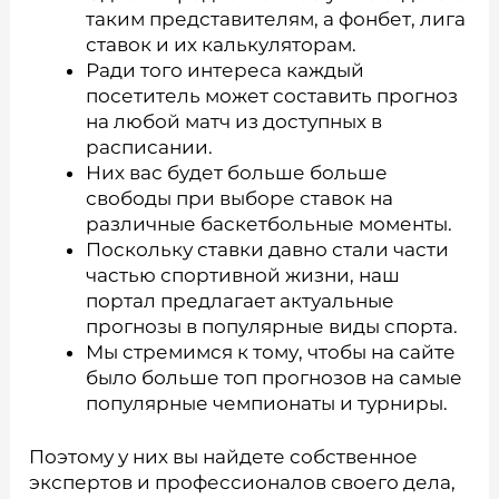
таким представителям, а фонбет, лига
ставок и их калькуляторам.
Ради того интереса каждый
посетитель может составить прогноз
на любой матч из доступных в
расписании.
Них вас будет больше больше
свободы при выборе ставок на
различные баскетбольные моменты.
Поскольку ставки давно стали части
частью спортивной жизни, наш
портал предлагает актуальные
прогнозы в популярные виды спорта.
Мы стремимся к тому, чтобы на сайте
было больше топ прогнозов на самые
популярные чемпионаты и турниры.
Поэтому у них вы найдете собственное
экспертов и профессионалов своего дела,