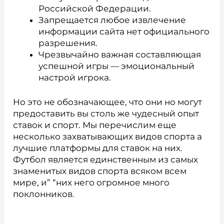
Российской Федерации.
Запрещается любое извлечение
информации сайта нет официального
разрешения.
Чрезвычайно важная составляющая
успешной игры — эмоциональный
настрой игрока.
Но это не обозначающее, что они но могут
предоставить вы столь же чудесный опыт
ставок и спорт. Мы перечислим еще
несколько захватывающих видов спорта а
лучшие платформы для ставок на них.
Футбол является единственным из самых
знаменитых видов спорта всяком всем
мире, и” “них него огромное много
поклонников.