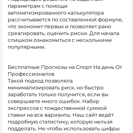
параметрам с помощи
автоматизированного калькулятора
рассчитывается по составленной формуле,
что экономит первых и позволяет рано
среагировать, оценить риски. Для начала
слишком ознакомиться с несколькими
популярными.
Бесплатные Прогнозы на Спорт На день От
Профессионалов
Такой подход позволяла
минимализировать риск, но быстро
заработать только получится, если вы
совершаете много ошибок. Набор
экспрессов с тождественной суммой
ставки на все варианты. Наш сайт ведёт
подробную статистику, которую нельзя
подделать. Не чтобы использовать цифры