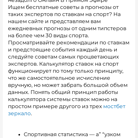
незадолго Онлайн В Прямом Эфире
Ищем бесплатные советы а прогнозы от
таких экспертов по ставкам на спорт? На
нашем сайте и представляем вам
ежедневных прогнозы от одним типстеров
на более чем 30 виды спорта.
Просматривайте рекомендации по ставкам
и предстоящие события каждый день и
следуйте советам самых процветающих
экспертов. Калькулятор ставок на спорт
функционирует по тому только принципу,
что же самостоятельное исчисление
вручную, но может забрать большой объем
данных. Понять общий принцип работы
калькулятора системы ставок можно на
простом примере другого из трех
мостбет
зеркало
.
Спортивная статистика — а” “узком