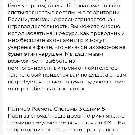
быть уверены, только бесплатные онлайн
слоты полностью легальны в территории
России, так как не рассматривается как
игровая деятельность. Вы можете сносно
использовать наш ресурс, как проводник и
мир бесплатных онлайн игр и могут
уверены в факте, что никакой из законов не
будет этим нарушен. Мы дадим вам
возможности выбрать из
немногочисленных тысяч онлайн слотов
тот, который придется вам по душе, а от вам
потребуется только получать удовольствие
от игры в бесплатных слотах.
Пример Расчета Системы 3 одним 5
Пари заключали еще древние римляне, но
терминов «букмекер» появился а в XIX в. На
территории постсоветской пространства