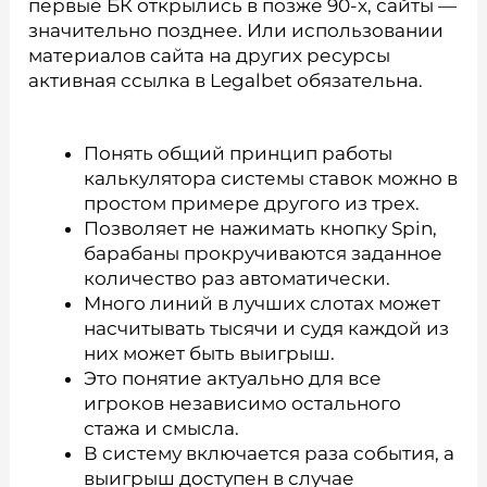
первые БК открылись в позже 90-х, сайты —
значительно позднее. Или использовании
материалов сайта на других ресурсы
активная ссылка в Legalbet обязательна.
Понять общий принцип работы
калькулятора системы ставок можно в
простом примере другого из трех.
Позволяет не нажимать кнопку Spin,
барабаны прокручиваются заданное
количество раз автоматически.
Много линий в лучших слотах может
насчитывать тысячи и судя каждой из
них может быть выигрыш.
Это понятие актуально для все
игроков независимо остального
стажа и смысла.
В систему включается раза события, а
выигрыш доступен в случае