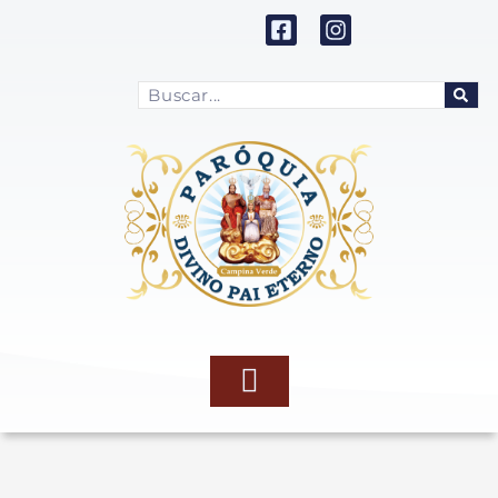
F
I
a
n
c
s
e
t
b
a
Sear
o
g
o
r
k
a
-
m
s
q
u
a
r
e