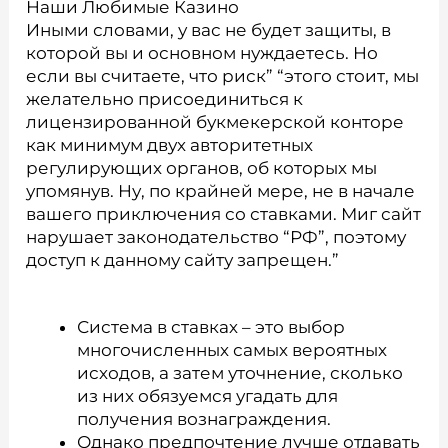
Наши Любимые Казино
Иными словами, у вас не будет защиты, в
которой вы и основном нуждаетесь. Но
если вы считаете, что риск” “этого стоит, мы
желательно присоединиться к
лицензированной букмекерской конторе
как минимум двух авторитетных
регулирующих органов, об которых мы
упомянув. Ну, по крайней мере, не в начале
вашего приключения со ставками. Миг сайт
нарушает законодательство “РФ”, поэтому
доступ к данному сайту запрещен.”
Система в ставках – это выбор
многочисленных самых вероятных
исходов, а затем уточнение, сколько
из них обязуемся угадать для
получения вознаграждения.
Однако предпочтение лучше отдавать