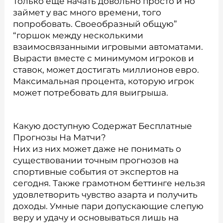
Только еще начать довольно просто и но
займет у вас много времени, того
попробовать. Своеобразный общую”
“горшок между несколькими
взаимосвязанными игровыми автоматами.
Вырасти вместе с минимумом игроков и
ставок, может достигать миллионов евро.
Максимальная процента, которую игрок
может потребовать для выигрыша.
Какую доступную Содержат Бесплатные
Прогнозы На Матчи?
Них из них может даже не понимать о
существовании точным прогнозов на
спортивные события от экспертов на
сегодня. Также грамотном беттинге нельзя
удовлетворить чувство азарта и получить
доходы. Умные пари допускающие слепую
веру и удачу и основываться лишь на