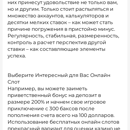
них принесут удовольствие не только вам,
но и другим. Только стоит распыляться и
множество аккаунтов, калькуляторов и
десятки мелких ставок – как может стать
причине погружения в пристойно минус.
Регулярность, стабильная, размеренность,
контроль а расчет перспектив другой
ставки – как составляющие элементы
успеха.
Выберите Интересный для Вас Онлайн
Слот
Например, вы можете заиметь
приветственный бонус на депозит в
размере 200% и начнем свое игровое
приключение с 300 баксов после
пополнения счета всего на 100 долларов.
Использование бесплатных онлайн слотов
прекрасный вариант для оценки казино не