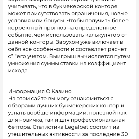
учитывать, что в букмекерской конторе
может присутствовать ограничения, новые
условия или бонусы. Чтобы получить более
корректный прогноз на определенное
событие, чем использовать калькулятор от
данной конторы. Зарухом уже включает в
себя все особенности и составляет расчет
с” “его учетом. Выигрыш вычисляется путем
умножения суммы ставки на коэффициент
исхода.
Информация O Казино
На этом сайте вы могу ознакомиться с
обзорами лучших букмекерских контор и
узнать вообще информации, полезной как
для новичка, так и для профессиональная
беттора. Статистика Legalbet состоит из
утешительных активности за последние 30