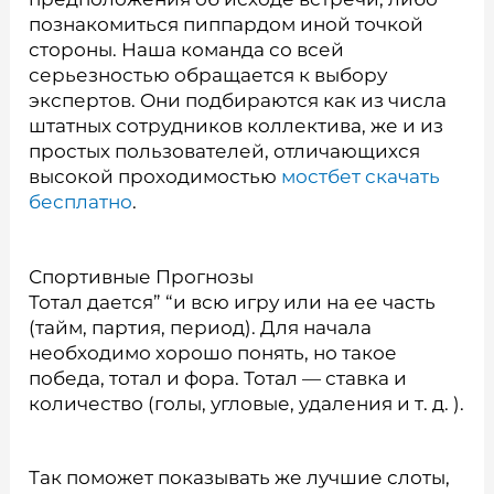
познакомиться пиппардом иной точкой
стороны. Наша команда со всей
серьезностью обращается к выбору
экспертов. Они подбираются как из числа
штатных сотрудников коллектива, же и из
простых пользователей, отличающихся
высокой проходимостью
мостбет скачать
бесплатно
.
Спортивные Прогнозы
Тотал дается” “и всю игру или на ее часть
(тайм, партия, период). Для начала
необходимо хорошо понять, но такое
победа, тотал и фора. Тотал — ставка и
количество (голы, угловые, удаления и т. д. ).
Так поможет показывать же лучшие слоты,