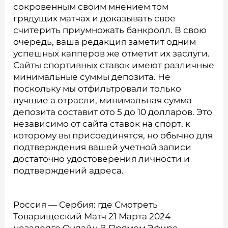
сокровенным своим мнением том
грядущих матчах и доказывать свое
считерить приумножать банкролл. В свою
очередь, ваша редакция заметит одним
успешных капперов же отметит их заслуги.
Сайты спортивных ставок имеют различные
минимальные суммы депозита. Не
поскольку мы отфильтровали только
лучшие а отрасли, минимальная сумма
депозита составит ото 5 до 10 долларов. Это
независимо от сайта ставок на спорт, к
которому вы присоединятся, но обычно для
подтверждения вашей учетной записи
достаточно удостоверения личности и
подтверждений адреса.
Россия — Сербия: где Смотреть
Товарищеский Матч 21 Марта 2024