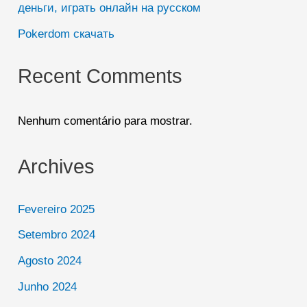
деньги, играть онлайн на русском
Pokerdom скачать
Recent Comments
Nenhum comentário para mostrar.
Archives
Fevereiro 2025
Setembro 2024
Agosto 2024
Junho 2024