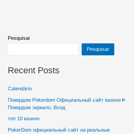
Pesquisar
Pesquisar
Recent Posts
Calendário
Покердом Pokerdom Официальный сайт казино ᐈ
Покердом зеркало, Вход
топ 10 казино
PokerDom официальный сайт на реальные