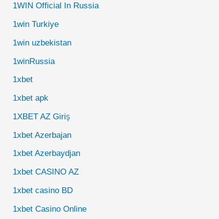
1WIN Official In Russia
1win Turkiye
1win uzbekistan
1winRussia
1xbet
1xbet apk
1XBET AZ Giriş
1xbet Azerbajan
1xbet Azerbaydjan
1xbet CASINO AZ
1xbet casino BD
1xbet Casino Online