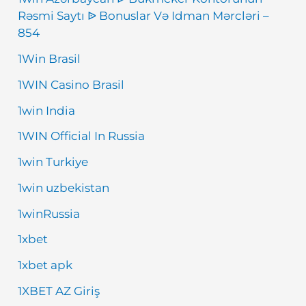
Rəsmi Saytı ᐉ Bonuslar Və Idman Mərcləri –
854
1Win Brasil
1WIN Casino Brasil
1win India
1WIN Official In Russia
1win Turkiye
1win uzbekistan
1winRussia
1xbet
1xbet apk
1XBET AZ Giriş