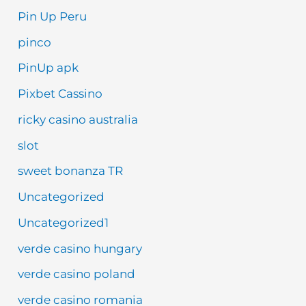
Pin Up Peru
pinco
PinUp apk
Pixbet Cassino
ricky casino australia
slot
sweet bonanza TR
Uncategorized
Uncategorized1
verde casino hungary
verde casino poland
verde casino romania