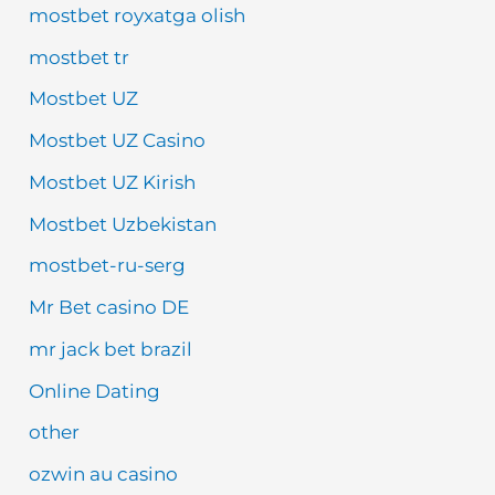
mostbet royxatga olish
mostbet tr
Mostbet UZ
Mostbet UZ Casino
Mostbet UZ Kirish
Mostbet Uzbekistan
mostbet-ru-serg
Mr Bet casino DE
mr jack bet brazil
Online Dating
other
ozwin au casino