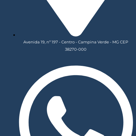
Avenida 19, nº 197 - Centro - Campina Verde - MG CEP
38270-000