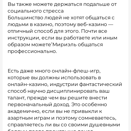
Вы также можете держаться подальше от
социального стресса
Большинство людей не хотят общаться с
людьми в казино, поэтому веб-казино —
отличный способ для этого. Почти все
инструкции, если вы работаете или иным
образом можете’Мириэль общаться
профессионально.
Есть даже много онлайн-флеш-игр,
которые вы должны использовать в
онлайн-казино, индустрии фантастический
способ научно дисциплинировать ваш
талант, прежде чем вы решите внести
первоначальный доход. Это особенно
академично, если вы не привыкли к
азартным играм и поэтому сомневаетесь,
справляетесь ли вы со своими душевными