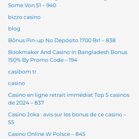
Some Von 51 – 940
bizzo casino
blog
Bônus Pin-up No Depósito 1700 Brl – 838
Bookmaker And Casino In Bangladesh Bonus
150% By Promo Code – 194
casibom tr
casino
Casino en ligne retrait immédiat Top 5 casinos
de 2024 – 837
Casino Joka : avis sur les bonus de ce casino –
55
Casino Online W Polsce – 845