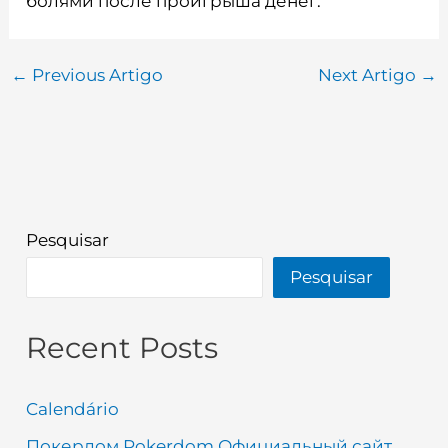
болями после проигрыша денег.
←
Previous Artigo
Next Artigo
→
Pesquisar
Pesquisar
Recent Posts
Calendário
Покердом Pokerdom Официальный сайт