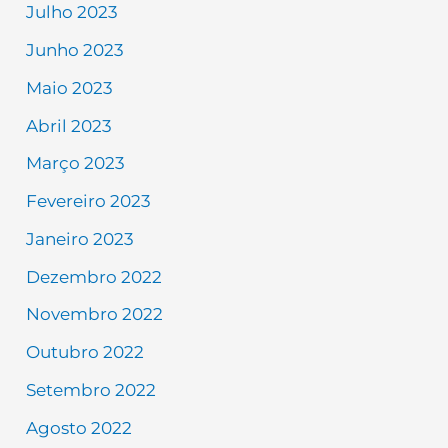
Julho 2023
Junho 2023
Maio 2023
Abril 2023
Março 2023
Fevereiro 2023
Janeiro 2023
Dezembro 2022
Novembro 2022
Outubro 2022
Setembro 2022
Agosto 2022