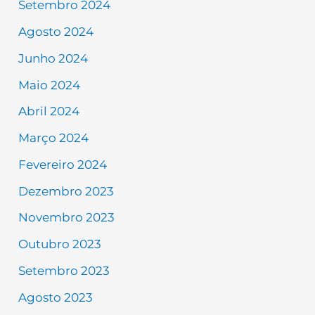
Setembro 2024
Agosto 2024
Junho 2024
Maio 2024
Abril 2024
Março 2024
Fevereiro 2024
Dezembro 2023
Novembro 2023
Outubro 2023
Setembro 2023
Agosto 2023