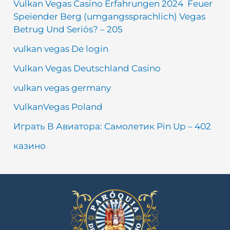
Vulkan Vegas Casino Erfahrungen 2024 ️ Feuer
Speiender Berg (umgangssprachlich) Vegas
Betrug Und Seriös? – 205
vulkan vegas De login
Vulkan Vegas Deutschland Casino
vulkan vegas germany
VulkanVegas Poland
Играть В Авиатора: Самолетик Pin Up – 402
казино