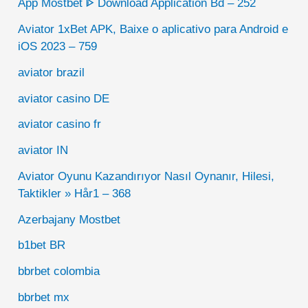
App Mostbet ᐈ Download Application Bd – 252
Aviator 1xBet APK, Baixe o aplicativo para Android e
iOS 2023 – 759
aviator brazil
aviator casino DE
aviator casino fr
aviator IN
Aviator Oyunu Kazandırıyor Nasıl Oynanır, Hilesi,
Taktikler » Hår1 – 368
Azerbajany Mostbet
b1bet BR
bbrbet colombia
bbrbet mx