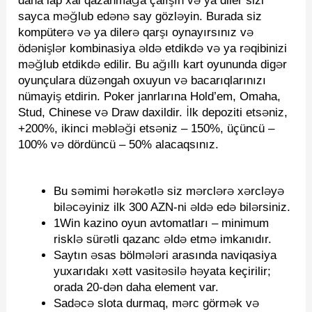
daha lap xal qazanmağa çalışın və ya diler sizi
sayca məğlub edənə say gözləyin. Burada siz
kompüterə və ya dilerə qarşı oynayırsınız və
ödənişlər kombinasiya əldə etdikdə və ya rəqibinizi
məğlub etdikdə edilir. Bu ağıllı kart oyununda digər
oyunçulara düzəngah oxuyun və bacarıqlarınızı
nümayiş etdirin. Poker janrlarına Hold’em, Omaha,
Stud, Chinese və Draw daxildir. İlk depoziti etsəniz,
+200%, ikinci məbləği etsəniz – 150%, üçüncü –
100% və dördüncü – 50% alacaqsınız.
Bu səmimi hərəkətlə siz mərclərə xərcləyə
biləcəyiniz ilk 300 AZN-ni əldə edə bilərsiniz.
1Win kazino oyun avtomatları – minimum
risklə sürətli qazanc əldə etmə imkanıdır.
Saytın əsas bölmələri arasında naviqasiya
yuxarıdakı xətt vasitəsilə həyata keçirilir;
orada 20-dən daha element var.
Sadəcə slota durmaq, mərc görmək və