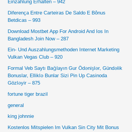
Einzahlung Erhalten – 942
Diferença Entre Carteiras De Saldo E Bônus
Betdicas – 993
Download Mostbet App For Android And Ios In
Bangladesh Join Now – 287
Ein- Und Auszahlungsmethoden Internet Marketing
Vulkan Vegas Club – 920
Formal Veb Saytı Bağlayın️ Gur Ödənişlər, Gündəlik
Bonuslar, Elliklə Bunlar Sizi Pin Up Casinoda
Gözləyir – 875
fortune tiger brazil
general
king johnnie
Kostenlos Mitspielen Im Vulkan Sin City Mit Bonus