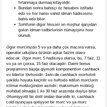
fırlanmaya durmaq kifayətdir.
Bundan sonra bahisçi öz hesabını istifadə
edə və hər hansı vahid idman hadisəsinə
bahis edə bilər.
Səhifənin digər hissəsi ən məşhur qarşıdan
gələn idman tədbirlərinin nümayişinə həsr
olunub.
Əgər mərcinizdə 5 və ya daha çox macəra varsa,
operator uduşlara özünün aşkar faizini əlavə
edəcək. Əgər mərc 5 hadisəyə olarsa, bu, 7 faiz, 11
və ya ən çoxsa, 15 faiz olacaqdır. Daimi bonus
proqramının başqa qiymətli komponentləri cashback
və liderlər lövhəsidir. 1win-de cashback mərhələli
şəkildə həyata keçirilir və həftədə edilən mərclərin
ictimai məbləğindən asılıdır; maksimum məbləğ
məhdud olmaqla 1 ilə 30 faiz arasında dəyişə bilər.
Əhəmiyyətli bir dəlil ondan ibarətdir ki, cashback
cəld oyunçuya qətiyyən bir mərc və ya mərc