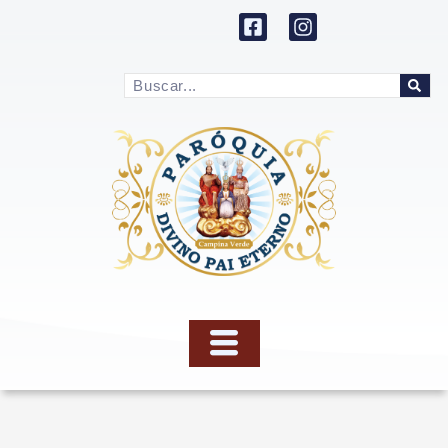
F
I
a
n
c
s
e
t
b
a
Sear
o
g
o
r
k
a
-
m
s
q
u
a
r
e