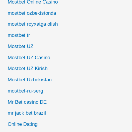
Mostbet Online Casino
mostbet ozbekistonda
mostbet royxatga olish
mostbet tr
Mostbet UZ
Mostbet UZ Casino
Mostbet UZ Kirish
Mostbet Uzbekistan
mostbet-ru-serg
Mr Bet casino DE
mr jack bet brazil
Online Dating