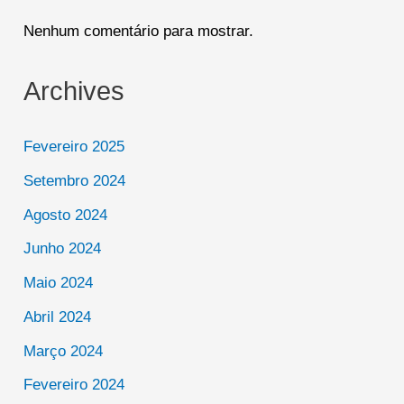
Nenhum comentário para mostrar.
Archives
Fevereiro 2025
Setembro 2024
Agosto 2024
Junho 2024
Maio 2024
Abril 2024
Março 2024
Fevereiro 2024