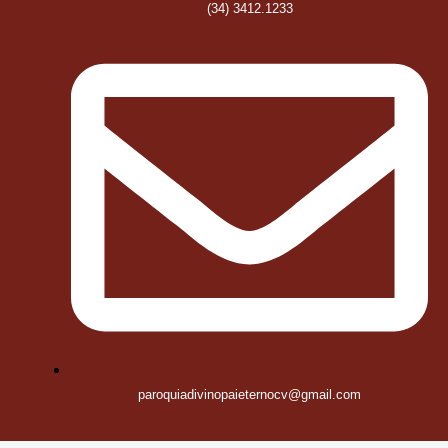
(34) 3412.1233
paroquiadivinopaieternocv@gmail.com