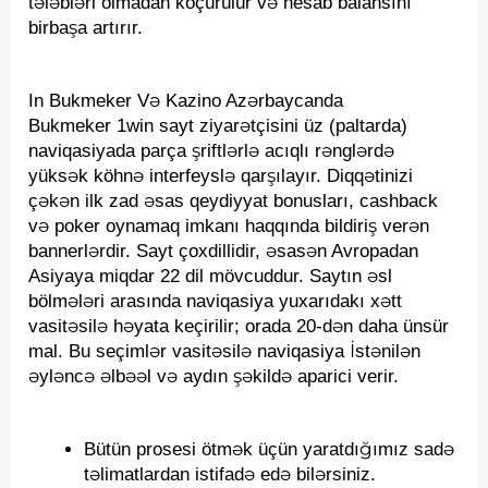
tələbləri olmadan köçürülür və hesab balansını
birbaşa artırır.
In Bukmeker Və Kazino Azərbaycanda
Bukmeker 1win sayt ziyarətçisini üz (paltarda)
naviqasiyada parça şriftlərlə acıqlı rənglərdə
yüksək köhnə interfeyslə qarşılayır. Diqqətinizi
çəkən ilk zad əsas qeydiyyat bonusları, cashback
və poker oynamaq imkanı haqqında bildiriş verən
bannerlərdir. Sayt çoxdillidir, əsasən Avropadan
Asiyaya miqdar 22 dil mövcuddur. Saytın əsl
bölmələri arasında naviqasiya yuxarıdakı xətt
vasitəsilə həyata keçirilir; orada 20-dən daha ünsür
mal. Bu seçimlər vasitəsilə naviqasiya İstənilən
əyləncə əlbəəl və aydın şəkildə aparici verir.
Bütün prosesi ötmək üçün yaratdığımız sadə
təlimatlardan istifadə edə bilərsiniz.