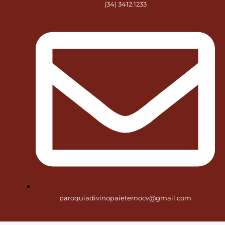
(34) 3412.1233
paroquiadivinopaieternocv@gmail.com