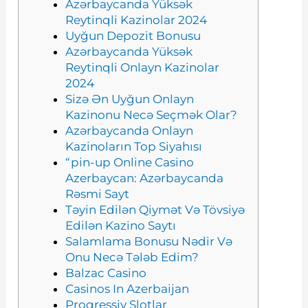
Azərbaycanda Yüksək
Reytinqli Kazinolar 2024
Uyğun Depozit Bonusu
Azərbaycanda Yüksək
Reytinqli Onlayn Kazinolar
2024
Sizə Ən Uyğun Onlayn
Kazinonu Necə Seçmək Olar?
Azərbaycanda Onlayn
Kazinoların Top Siyahısı
“pin-up Online Casino
Azerbaycan: Azərbaycanda
Rəsmi Sayt
Təyin Edilən Qiymət Və Tövsiyə
Edilən Kazino Saytı
Salamlama Bonusu Nədir Və
Onu Necə Tələb Edim?
Balzac Casino
Casinos In Azerbaijan
Proqressiv Slotlar