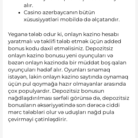
alır.
Casino azerbaycanın bütün
xüsusiyyətləri mobildə də əlçatandır.
Yeganə tələb odur ki, onlayn kazino hesabı
yaratmalı və təklifi tələb etmək üçün added
bonus kodu daxil etməlisiniz. Depozitsiz
onlayn kazino bonusu yeni oyunçuları və
bəzən onlayn kazinoda bir müddət boş qalan
oyunçuları hədəf alır. Oyunları sınamaq
istəyən, lakin onlayn kazino saytında oynamaq
üçün pul qoymağa hazır olmayanlar arasında
çox populyardır. Depozitsiz bonusun
nağdlaşdırılması sərfəli görünsə də, depozitsiz
bonusların əksəriyyətində son dərəcə ciddi
mərc tələbləri olur və uduşları nağd pula
çevirməyi çətinləşdirir.