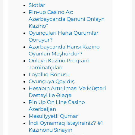
Slotlar
Pin-up Casino Az:
Azərbaycanda Qanuni Onlayn
Kazino”
Oyunçuları Hansı Qurumlar
Qoruyur?
Azərbaycanda Hansı Kazino
Oyunları Məşhurdur?
Onlayn Kazino Proqram
Təminatçıları
Loyallıq Bonusu
Oyunçuya Qayıdış
Hesabın Artırılması Və Müştəri
Dəstəyi Ilə Əlaqə
Pin Up On Line Casino
Azerbaijan
Məsuliyyətli Qumar
İndi Oynamaq Istəyirsiniz? #1
Kazinonu Sınayın