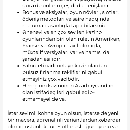
görə də onların çeşidi də genişlənir.
Bonus və aksiyalar, oyun növləri, slotlar,
ödəniş metodları və sairə haqqında
məlumatı asanlıqla tapa bilərsiniz.
Ənənəvi və ən çox sevilən kazino
oyunlarından biri olan ruletin Amerikan,
Fransız və Avropa daxil olmaqla,
müxtəlif versiyaları var və hamısı da
şansdan asılıdır.
Yalnız etibarlı onlayn kazinolardan
pulsuz fırlanma təkliflərini qəbul
etməyiniz çox vacibdir.
Həmçinin kazinonun Azərbaycandan
olan istifadəçiləri qəbul edib-
etməməyəi də va.
İstər sevimli köhnə oyun olsun, istərsə də yeni
bir macəra, adrenalinli variantlardan xəbərdar
olmaq üstünlükdür. Slotlar əsl uğur oyunu və