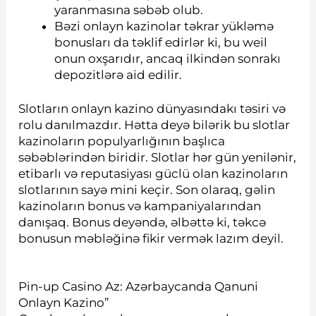
yaranmasına səbəb olub.
Bəzi onlayn kazinolar təkrar yükləmə
bonusları da təklif edirlər ki, bu weil
onun oxşarıdır, ancaq ilkindən sonrakı
depozitlərə aid edilir.
Slotların onlayn kazino dünyasındakı təsiri və
rolu danılmazdır. Hətta deyə bilərik bu slotlar
kazinoların populyarlığının başlıca
səbəblərindən biridir. Slotlar hər gün yenilənir,
etibarlı və reputasiyası güclü olan kazinoların
slotlarının sayə mini keçir. Son olaraq, gəlin
kazinoların bonus və kampaniyalarından
danışaq. Bonus deyəndə, əlbəttə ki, təkcə
bonusun məbləğinə fikir vermək lazım deyil.
Pin-up Casino Az: Azərbaycanda Qanuni
Onlayn Kazino”