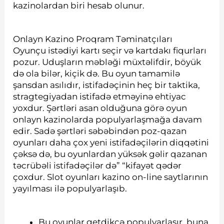
kazinolardan biri hesab olunur.
Onlayn Kazino Proqram Təminatçıları
Oyunçu istədiyi kartı seçir və kartdakı fiqurları
pozur. Uduşların məbləği müxtəlifdir, böyük
də ola bilər, kiçik də. Bu oyun tamamilə
şansdan asılıdır, istifadəçinin heç bir taktika,
stragtegiyadan istifadə etməyinə ehtiyac
yoxdur. Şərtləri asan olduğuna görə oyun
onlayn kazinolarda populyarlaşmağa davam
edir. Sadə şərtləri səbəbindən poz-qazan
oyunları daha çox yeni istifadəçilərin diqqətini
çəksə də, bu oyunlardan yüksək gəlir qazanan
təcrübəli istifadəçilər də” “kifayət qədər
çoxdur. Slot oyunları kazino on-line saytlarının
yayılması ilə populyarlaşıb.
Bu oyunlar getdikcə populyarlaşır, buna