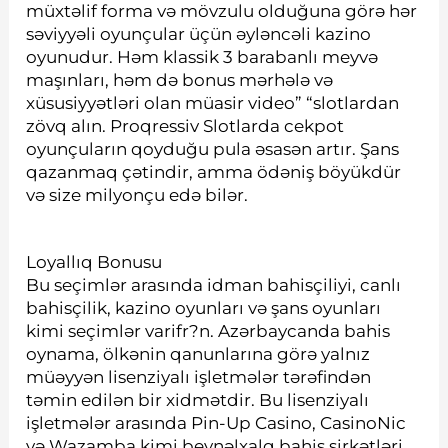
müxtəlif forma və mövzulu olduğuna görə hər
səviyyəli oyunçular üçün əyləncəli kazino
oyunudur. Həm klassik 3 barabanlı meyvə
maşınları, həm də bonus mərhələ və
xüsusiyyətləri olan müasir video” “slotlardan
zövq alın. Proqressiv Slotlarda cekpot
oyunçuların qoyduğu pula əsasən artır. Şans
qazanmaq çətindir, amma ödəniş böyükdür
və size milyonçu edə bilər.
Loyallıq Bonusu
Bu seçimlər arasında idman bahisçiliyi, canlı
bahisçilik, kazino oyunları və şans oyunları
kimi seçimlər varifr?n. Azərbaycanda bahis
oynama, ölkənin qanunlarına görə yalnız
müəyyən lisenziyalı işletmələr tərəfindən
təmin edilən bir xidmətdir. Bu lisenziyalı
işletmələr arasında Pin-Up Casino, CasinoNic
və Wazamba kimi beynəlxalq bahis şirkətləri