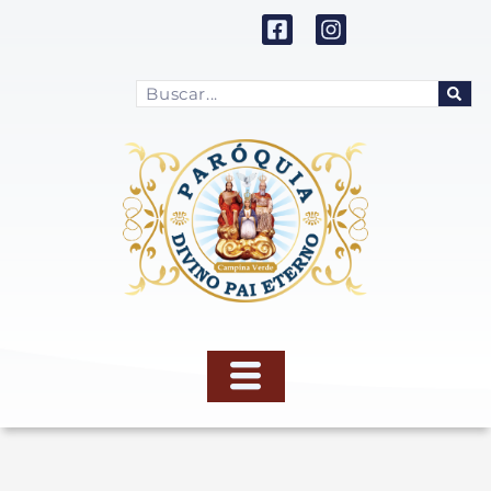
F
I
a
n
c
s
e
t
b
a
Sear
o
g
o
r
k
a
-
m
s
q
u
a
r
e