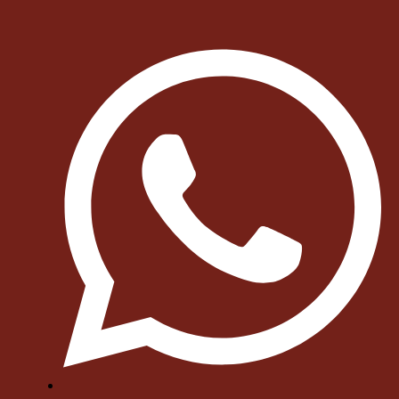
Skip
to
content