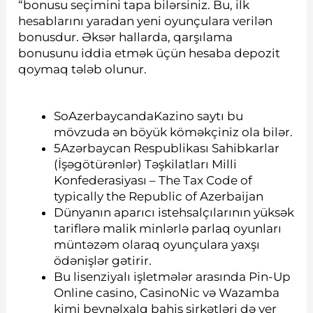
“bonusu seçimini tapa bilərsiniz. Bu, ilk
hesablarını yaradan yeni oyunçulara verilən
bonusdur. Əksər hallarda, qarşılama
bonusunu iddia etmək üçün hesaba depozit
qoymaq tələb olunur.
SoAzerbaycandaKazino saytı bu
mövzuda ən böyük köməkçiniz ola bilər.
5Azərbaycan Respublikası Sahibkarlar
(İşəgötürənlər) Təşkilatları Milli
Konfederasiyası – The Tax Code of
typically the Republic of Azerbaijan
Dünyanın aparıcı istehsalçılarının yüksək
tariflərə malik minlərlə parlaq oyunları
müntəzəm olaraq oyunçulara yaxşı
ödənişlər gətirir.
Bu lisenziyalı işletmələr arasında Pin-Up
Online casino, CasinoNic və Wazamba
kimi beynəlxalq bahis şirkətləri də yer