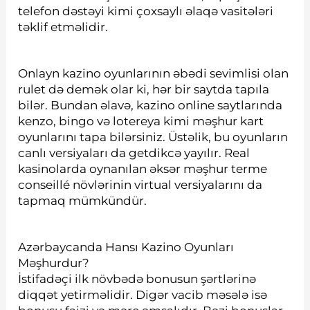
telefon dəstəyi kimi çoxsaylı əlaqə vasitələri
təklif etməlidir.
Onlayn kazino oyunlarının əbədi sevimlisi olan
rulet də demək olar ki, hər bir saytda tapıla
bilər. Bundan əlavə, kazino online saytlarında
kenzo, bingo və lotereya kimi məşhur kart
oyunlarını tapa bilərsiniz. Üstəlik, bu oyunların
canlı versiyaları da getdikcə yayılır. Real
kasinolarda oynanılan əksər məşhur terme
conseillé növlərinin virtual versiyalarını da
tapmaq mümkündür.
Azərbaycanda Hansı Kazino Oyunları
Məşhurdur?
İstifadəçi ilk növbədə bonusun şərtlərinə
diqqət yetirməlidir. Digər vacib məsələ isə