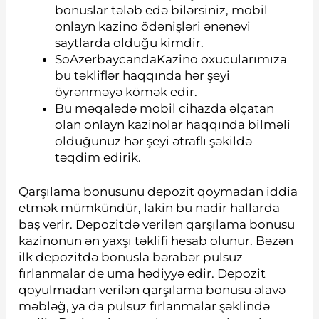
bonuslar tələb edə bilərsiniz, mobil
onlayn kazino ödənişləri ənənəvi
saytlarda olduğu kimdir.
SoAzerbaycandaKazino oxucularımıza
bu təkliflər haqqında hər şeyi
öyrənməyə kömək edir.
Bu məqalədə mobil cihazda əlçatan
olan onlayn kazinolar haqqında bilməli
olduğunuz hər şeyi ətraflı şəkildə
təqdim edirik.
Qarşılama bonusunu depozit qoymadan iddia
etmək mümkündür, lakin bu nadir hallarda
baş verir. Depozitdə verilən qarşılama bonusu
kazinonun ən yaxşı təklifi hesab olunur. Bəzən
ilk depozitdə bonusla bərabər pulsuz
fırlanmalar de uma hədiyyə edir. Depozit
qoyulmadan verilən qarşılama bonusu əlavə
məbləğ, ya da pulsuz fırlanmalar şəklində