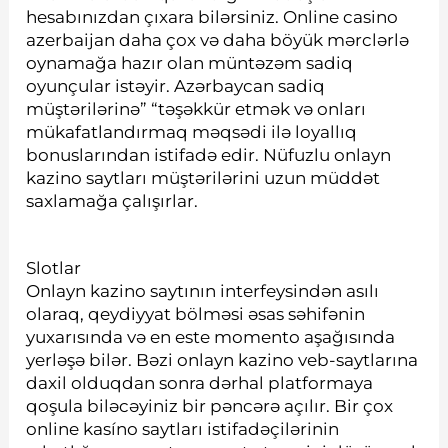
hesabınızdan çıxara bilərsiniz. Online casino
azerbaijan daha çox və daha böyük mərclərlə
oynamağa hazır olan müntəzəm sadiq
oyunçular istəyir. Azərbaycan sadiq
müştərilərinə” “təşəkkür etmək və onları
mükafatlandırmaq məqsədi ilə loyallıq
bonuslarından istifadə edir. Nüfuzlu onlayn
kazino saytları müştərilərini uzun müddət
saxlamağa çalışırlar.
Slotlar
Onlayn kazino saytının interfeysindən asılı
olaraq, qeydiyyat bölməsi əsas səhifənin
yuxarısında və en este momento aşağısında
yerləşə bilər. Bəzi onlayn kazino veb-saytlarına
daxil olduqdan sonra dərhal platformaya
qoşula biləcəyiniz bir pəncərə açılır. Bir çox
online kasíno saytları istifadəçilərinin