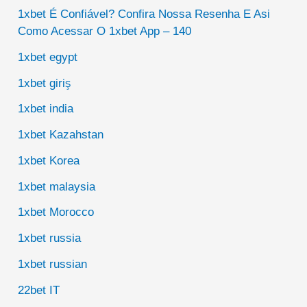
1xbet É Confiável? Confira Nossa Resenha E Asi
Como Acessar O 1xbet App – 140
1xbet egypt
1xbet giriş
1xbet india
1xbet Kazahstan
1xbet Korea
1xbet malaysia
1xbet Morocco
1xbet russia
1xbet russian
22bet IT