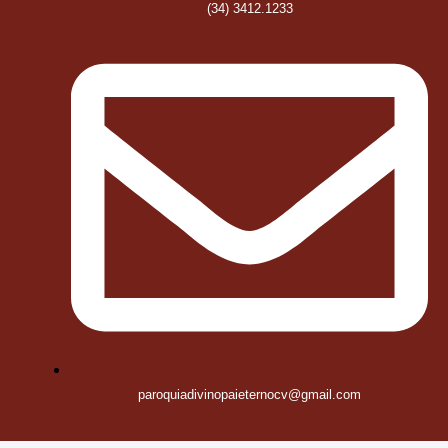
(34) 3412.1233
paroquiadivinopaieternocv@gmail.com