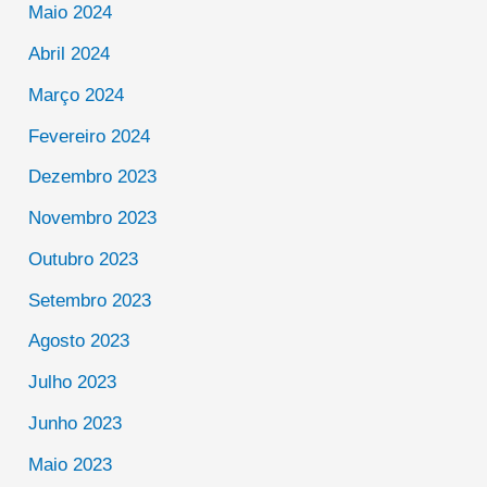
Maio 2024
Abril 2024
Março 2024
Fevereiro 2024
Dezembro 2023
Novembro 2023
Outubro 2023
Setembro 2023
Agosto 2023
Julho 2023
Junho 2023
Maio 2023