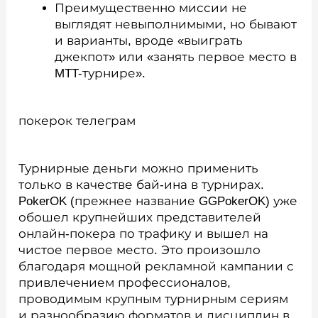
Преимущественно миссии не
выглядят невыполнимыми, но бывают
и варианты, вроде «выиграть
джекпот» или «занять первое место в
MTT-турнире».
покерок телеграм
Турнирные деньги можно применить
только в качестве бай-ина в турнирах.
PokerOK (прежнее название GGPokerOK) уже
обошел крупнейших представителей
онлайн-покера по трафику и вышел на
чистое первое место. Это произошло
благодаря мощной рекламной кампании с
привлечением профессионалов,
проводимым крупным турнирным сериям
и разнообразию форматов и дисциплин в