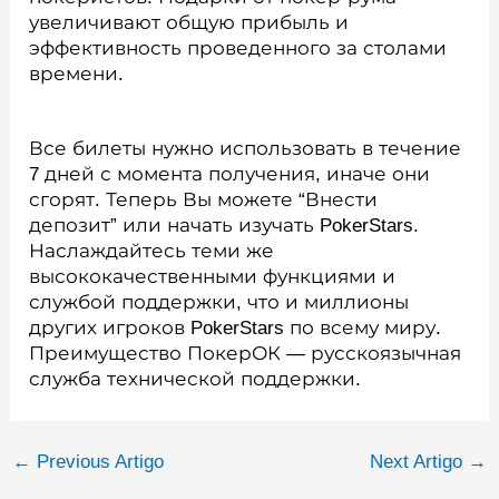
увеличивают общую прибыль и
эффективность проведенного за столами
времени.
Все билеты нужно использовать в течение
7 дней с момента получения, иначе они
сгорят. Теперь Вы можете “Внести
депозит” или начать изучать PokerStars.
Наслаждайтесь теми же
высококачественными функциями и
службой поддержки, что и миллионы
других игроков PokerStars по всему миру.
Преимущество ПокерОК — русскоязычная
служба технической поддержки.
←
Previous Artigo
Next Artigo
→