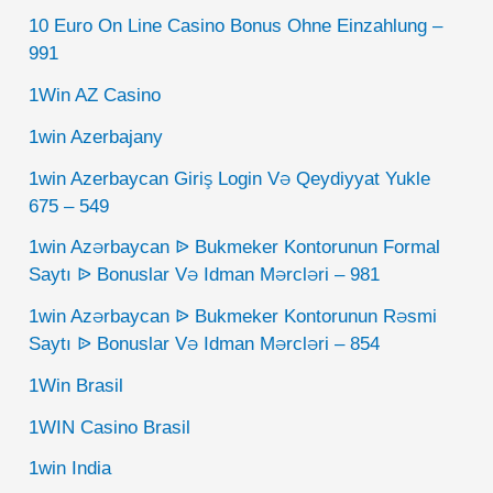
10 Euro On Line Casino Bonus Ohne Einzahlung –
991
1Win AZ Casino
1win Azerbajany
1win Azerbaycan Giriş Login Və Qeydiyyat Yukle
675 – 549
1win Azərbaycan ᐉ Bukmeker Kontorunun Formal
Saytı ᐉ Bonuslar Və Idman Mərcləri – 981
1win Azərbaycan ᐉ Bukmeker Kontorunun Rəsmi
Saytı ᐉ Bonuslar Və Idman Mərcləri – 854
1Win Brasil
1WIN Casino Brasil
1win India