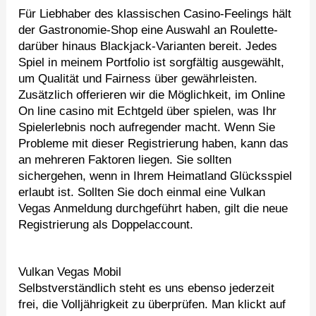
Für Liebhaber des klassischen Casino-Feelings hält
der Gastronomie-Shop eine Auswahl an Roulette-
darüber hinaus Blackjack-Varianten bereit. Jedes
Spiel in meinem Portfolio ist sorgfältig ausgewählt,
um Qualität und Fairness über gewährleisten.
Zusätzlich offerieren wir die Möglichkeit, im Online
On line casino mit Echtgeld über spielen, was Ihr
Spielerlebnis noch aufregender macht. Wenn Sie
Probleme mit dieser Registrierung haben, kann das
an mehreren Faktoren liegen. Sie sollten
sichergehen, wenn in Ihrem Heimatland Glücksspiel
erlaubt ist. Sollten Sie doch einmal eine Vulkan
Vegas Anmeldung durchgeführt haben, gilt die neue
Registrierung als Doppelaccount.
Vulkan Vegas Mobil
Selbstverständlich steht es uns ebenso jederzeit
frei, die Volljährigkeit zu überprüfen. Man klickt auf