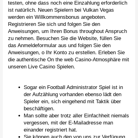
testen, ohne dass noch eine Einzahlung erforderlich
ist natürlich. Neuen Spielern bei Vulkan Vegas
werden ein Willkommensbonus angeboten.
Registrieren Sie sich und folgen Sie den
Anweisungen, um Ihren Bonus throughout Anspruch
zu nehmen. Besuchen Sie die Website, füllen Sie
das Anmeldeformular aus und folgen Sie den
Anweisungen, o Ihr Konto zu erstellen. Erleben Sie
die authentische On the web Casino-Atmosphäre mit
unseren Live Casino Spielen.
Sogar ein Football Administrator Spiel ist in
der Aufzählung vorhanden ebenso lädt den
Spieler ein, sich eingehend mit Taktik über
beschäftigen.
Man sollte aber trotz aller Einfachheit niemals
vergessen, mit der E-Mailadresse man
einander registriert hat.
Sie können auch den von uns zur Verfügung