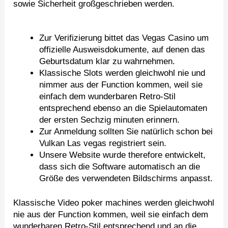
sowie Sicherheit großgeschrieben werden.
Zur Verifizierung bittet das Vegas Casino um
offizielle Ausweisdokumente, auf denen das
Geburtsdatum klar zu wahrnehmen.
Klassische Slots werden gleichwohl nie und
nimmer aus der Function kommen, weil sie
einfach dem wunderbaren Retro-Stil
entsprechend ebenso an die Spielautomaten
der ersten Sechzig minuten erinnern.
Zur Anmeldung sollten Sie natürlich schon bei
Vulkan Las vegas registriert sein.
Unsere Website wurde therefore entwickelt,
dass sich die Software automatisch an die
Größe des verwendeten Bildschirms anpasst.
Klassische Video poker machines werden gleichwohl
nie aus der Function kommen, weil sie einfach dem
wunderbaren Retro-Stil entsprechend und an die