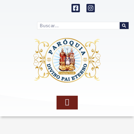
F
I
a
n
c
s
e
t
b
a
Sear
o
g
o
r
k
a
-
m
s
q
u
a
r
e