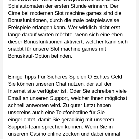
Spielautomaten der ersten Stunde erinnern. Der
Cime bei modernen Slot machine games sind die
Bonusfunktionen, durch die male beispielsweise
Freispiele erlangen kann. Wer wirklich nicht erst
lange darauf warten möchte, wenn sich eine eben
dieser Bonusfunktionen aktiviert, welcher kann sich
snabbt für unsere Slot machine games mit
Bonuskauf-Option befinden.
Einige Tipps Für Sicheres Spielen O Echtes Geld
Sie können unseren Chat nutzen, der auf der
Internet site verfügbar ist. Oder Sie schreiben viele
Email an unseren Support, welcher Ihnen möglichst
schnell antworten wird. Zu guter Letzt haben
unsereins auch eine Telefonhotline für Sie
eingerichtet, damit Sie geradlinig mit unserem
Support-Team sprechen können. Wenn Sie in
unserem Casino online zocken und dabei einmal