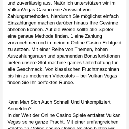
und zuverlässig aus. Natürlich unterstützen wir im
VulkanVegas Casino eine Auswahl von
Zahlungsmethoden, hierdurch Sie möglichst einfach
Einzahlungen machen darüber hinaus Ihre Gewinne
abheben können. Auf die Weise sollte alle Spieler
eine genaue Methode finden, 1 eine Zahlung
vorzunehmen und in meinem Online Casino Echtgeld
zu setzen. Mit einer Reihe von Themen, hohen
Auszahlungsraten und spannenden Bonusfunktionen
bieten unsere Slot machine games Unterhaltung für
alle Geschmack. Von klassischen Fruchtmaschinen
bis hin zu modernen Videoslots – bei Vulkan Vegas
finden Sie Ihr perfektes Runde.
Kann Man Sich Auch Schnell Und Unkompliziert
Anmelden?
In der Welt der Online Casino Spiele entfaltet Vulkan
Vegas seine ganze Pracht. Mit einer umfangreichen
Palette an Online casino Online Spielen bieten wir