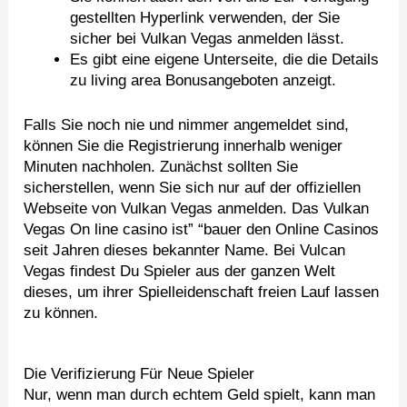
gestellten Hyperlink verwenden, der Sie
sicher bei Vulkan Vegas anmelden lässt.
Es gibt eine eigene Unterseite, die die Details
zu living area Bonusangeboten anzeigt.
Falls Sie noch nie und nimmer angemeldet sind,
können Sie die Registrierung innerhalb weniger
Minuten nachholen. Zunächst sollten Sie
sicherstellen, wenn Sie sich nur auf der offiziellen
Webseite von Vulkan Vegas anmelden. Das Vulkan
Vegas On line casino ist” “bauer den Online Casinos
seit Jahren dieses bekannter Name. Bei Vulcan
Vegas findest Du Spieler aus der ganzen Welt
dieses, um ihrer Spielleidenschaft freien Lauf lassen
zu können.
Die Verifizierung Für Neue Spieler
Nur, wenn man durch echtem Geld spielt, kann man