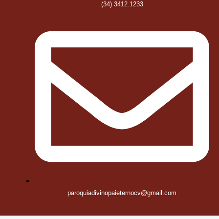
(34) 3412.1233
paroquiadivinopaieternocv@gmail.com