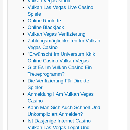
Vulkan Vegas Mobil
Vulkan Las Vegas Live Casino
Spiele
Online Roulette
Online Blackjack
Vulkan Vegas Verifizierung
Zahlungsmöglichkeiten Im Vulkan
Vegas Casino
“Erwünscht Im Universum Kklk
Online Casino Vulkan Vegas
Gibt Es Im Vulkan Casino Ein
Treueprogramm?
Die Verifizierung Für Direkte
Spieler
Anmeldung I Am Vulkan Vegas
Casino
Kann Man Sich Auch Schnell Und
Unkompliziert Anmelden?
Ist Dasjenige Internet Casino
Vulkan Las Vegas Legal Und