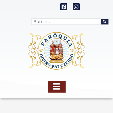
F
I
a
n
c
s
e
t
b
a
Sear
o
g
o
r
k
a
-
m
s
q
u
a
r
e