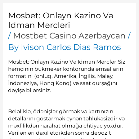
Mosbet: Onlayn Kazino Və
Idman Mərcləri
/
Mostbet Casino Azerbaycan
/
By
Ivison Carlos Dias Ramos
Mosbet: Onlayn Kazino Və Idman Mərcləri
Siz
həmçinin bukmeker kontorunda əmsalların
formatını (onluq, Amerika, İngilis, Malay,
İndoneziya, Honq Konq) və saat qurşağını
dəyişə bilərsiniz.
Beləliklə, ödənişlər görmək və kartınızın
detallarını göstərmək eynən təhlükəsizdir və
məxfilikdən narahat olmağa ehtiyac yoxdur.
Verilənləri daxil etdikdən sonra depozit