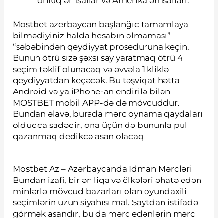
onluq əmsallar və Amerika əmsalları.
Mostbet azerbaycan başlanğıc tamamlaya
bilmədiyiniz halda hesabın olmaması”
“səbəbindən qeydiyyat proseduruna keçin.
Bunun ötrü sizə şəxsi say yaratmaq ötrü 4
seçim təklif olunacaq və əvvəla 1 kliklə
qeydiyyatdan keçəcək. Bu təşviqat hətta
Android və ya iPhone-an endirilə bilən
MOSTBET mobil APP-də də mövcuddur.
Bundan əlavə, burada mərc oynama qaydaları
olduqca sadədir, ona üçün də bununla pul
qazanmaq dedikcə asan olacaq.
Mostbet Az – Azərbaycanda Idman Mərcləri
Bundan izafi, bir ən liqa və ölkələri əhatə edən
minlərlə mövcud bazarları olan oyundaxili
seçimlərin uzun siyahısı mal. Saytdan istifadə
görmək asandır, bu da mərc edənlərin mərc