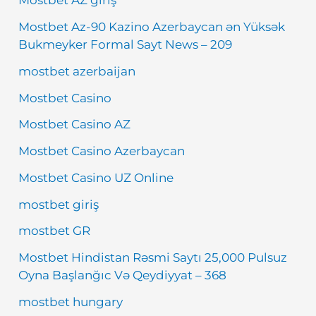
Mostbet AZ giriş
Mostbet Az-90 Kazino Azerbaycan ən Yüksək
Bukmeyker Formal Sayt News – 209
mostbet azerbaijan
Mostbet Casino
Mostbet Casino AZ
Mostbet Casino Azerbaycan
Mostbet Casino UZ Online
mostbet giriş
mostbet GR
Mostbet Hindistan Rəsmi Saytı 25,000 Pulsuz
Oyna Başlanğıc Və Qeydiyyat – 368
mostbet hungary