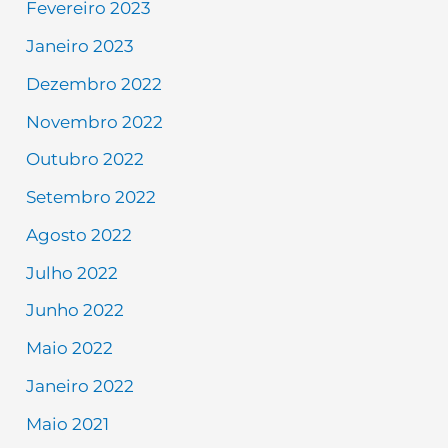
Fevereiro 2023
Janeiro 2023
Dezembro 2022
Novembro 2022
Outubro 2022
Setembro 2022
Agosto 2022
Julho 2022
Junho 2022
Maio 2022
Janeiro 2022
Maio 2021