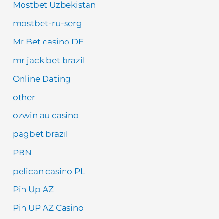
Mostbet Uzbekistan
mostbet-ru-serg
Mr Bet casino DE
mr jack bet brazil
Online Dating
other
ozwin au casino
pagbet brazil
PBN
pelican casino PL
Pin Up AZ
Pin UP AZ Casino