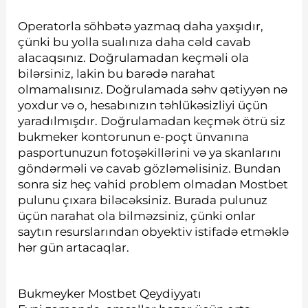
Operatorla söhbətə yazmaq daha yaxşıdır,
çünki bu yolla sualınıza daha cəld cavab
alacaqsınız. Doğrulamadan keçməli ola
bilərsiniz, lakin bu barədə narahat
olmamalısınız. Doğrulamada səhv qətiyyən nə
yoxdur və o, hesabınızın təhlükəsizliyi üçün
yaradılmışdır. Doğrulamadan keçmək ötrü siz
bukmeker kontorunun e-poçt ünvanına
pasportunuzun fotoşəkillərini və ya skanlarını
göndərməli və cavab gözləməlisiniz. Bundan
sonra siz heç vahid problem olmadan Mostbet
pulunu çıxara biləcəksiniz. Burada pulunuz
üçün narahat ola bilməzsiniz, çünki onlar
saytın resurslarından obyektiv istifadə etməklə
hər gün artacaqlar.
Bukmeyker Mostbet Qeydiyyatı