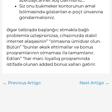
azerbaycannet Xoş Gəlmisiniz…
Siz onu bukmeker kontorunun əməl
bölməsində göstərilən e-poçt ünvanına
göndərməlisiniz.
Əgər tətbiqdə başlanğıc etməklə bağlı
problemlə üzləşirsinizsə, cihazınızda stabil
internet əlaqəsinin” “olmasına ümidvar olun.
Bütün” “bunlar əksik ehtimallar və bonus
proqramlarının olmaması ilə tamamlanır.
Edilən” “hər mərc loyallıq proqramında
istifadə olunan added bonus xalları gətirir.
←
Previous Artigo
Next Artigo
→