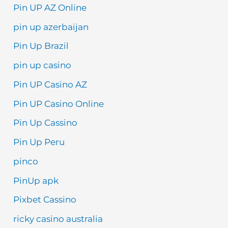
Pin UP AZ Online
pin up azerbaijan
Pin Up Brazil
pin up casino
Pin UP Casino AZ
Pin UP Casino Online
Pin Up Cassino
Pin Up Peru
pinco
PinUp apk
Pixbet Cassino
ricky casino australia