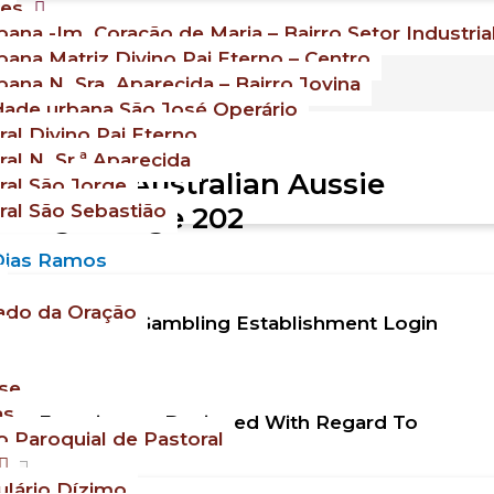
es
ana -Im. Coração de Maria – Bairro Setor Industria
ana Matriz Divino Pai Eterno – Centro
ana N. Sra. Aparecida – Bairro Jovina
ade urbana São José Operário
al Divino Pai Eterno
al N. Sr.ª Aparecida
n ️ Best Australian Aussie
al São Jorge
al São Sebastião
 Login Page 202
 Dias Ramos
ado da Oração
stralian Aussie Gambling Establishment Login
se
as
 Slot Experiences Designed With Regard To
 Paroquial de Pastoral
lário Dízimo