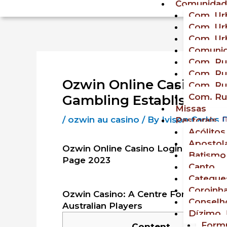
Comunidad
Com. Urb
Com. Urb
Com. Urb
Comunid
Com. Rur
Com. Rur
Ozwin Online Casino Logi
Com. Rur
Com. Rur
Gambling Establishment
Missas
/
ozwin au casino
/ By
Ivison Carlos
Pastorais
Acólitos
Apostol
Ozwin Online Casino Login ️ Best Au
Batismo
Page 2023
Canto
Cateque
Coroinh
Ozwin Casino: A Centre For Diverse
Conselho
Australian Players
Dízimo
Formu
Content