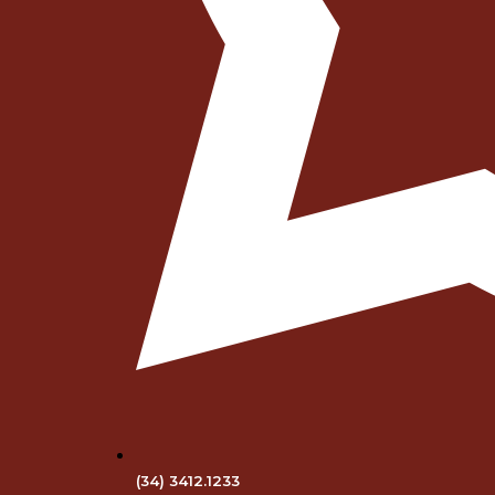
(34) 3412.1233