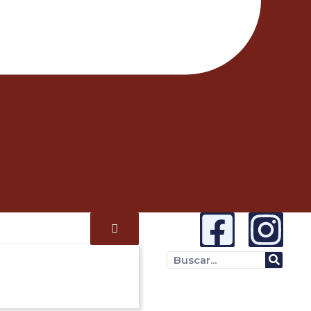
F
I
a
n
Searc
c
s